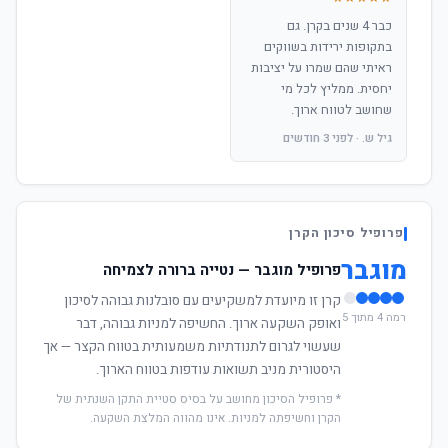
כבר 4 שנים בקרן. גם
בתקופות ירידות בשווקים
ראיתי שהם שמרו על יציבות
יחסית. ממליץ לכל מי
שחושב לטווח ארוך.
גיל ש. · לפני 3 חודשים
פרופיל סיכון הקרן
מוגבר
פרופיל מוגבר — נטייה ברורה לצמיחה
קרן זו מיועדת למשקיעים עם סובלנות גבוהה לסיכון
רמה 4 מתוך 5
ואופק השקעה ארוך. החשיפה למניות גבוהה, דבר
שעשוי לגרום לתנודתיות משמעותית בטווח הקצר — אך
היסטורית מניב תשואות עודפות בטווח הארוך.
* פרופיל הסיכון מחושב על בסיס סטיית התקן השנתית של
הקרן וחשיפתה למניות. אינו מהווה המלצת השקעה.