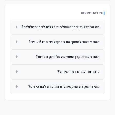
שאלות נפוצות
+
מה ההבדל בין קרן השתלמות כללית לקרן מסלולית?
קרן כללית מנהלת את הכסף בפיזור רחב לפי שיקול דעת מנהל
+
האם אפשר למשוך את הכסף לפני תום 6 שנים?
ההשקעות. קרן מסלולית עוקבת אחרי מדד ספציפי ומאפשרת
לחוסך לבחור את רמת הסיכון בעצמו.
כן, אך משיכה לפני 6 שנות חברות תחויב במס הכנסה מלא על
+
האם העברת קרן משפיעה על וותק וזכויות?
הרווחים. לאחר 6 שנים ניתן למשוך פטור ממס עד לתקרה
הקבועה בחוק.
לא. העברת קרן בין חברות אינה מאפסת את ספירת שנות
+
כיצד מחושבים דמי הניהול?
החברות. הוותק ממשיך להיספר מיום ההפקדה הראשונה.
דמי הניהול נגבים כאחוז שנתי מהיתרה הצבורה. ניתן לנהל משא
+
מהי ההפקדה המקסימלית המוכרת לצורכי מס?
ומתן על שיעורם בעת הצטרפות.
לשכירים: המעסיק מפקיד עד 7.5% ממשכורת + 2.5% ניכוי
מהעובד. לעצמאים: עד 4.5% מההכנסה עם הטבת מס.