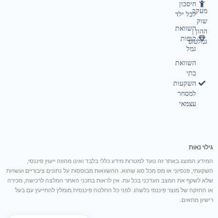
חיסכון
מעקב
לכל ילד
שוק
השוואת
ההון |
קופות
גמלטופ
גמל
השוואת
בתי
השקעות
למסחר
עצמאי
גילוי נאות
המידע המוצג באתר זה נועד למטרות מידע כללי בלבד ואינו מהווה ייעוץ פיננסי,
השקעתי, פנסיוני או מס מכל סוג שהוא. ההשוואות מבוססות על נתונים ציבוריים ועשויות
שלא לשקף את המצב העדכני בכל עת. אין לראות בתכני האתר המלצה לרכישה, מכירה
או החזקה של מוצר פיננסי כלשהו. לפני כל החלטה פיננסית מומלץ להתייעץ עם בעל
רישיון מתאים.