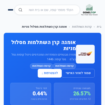
בית
›
קרנות השתלמות
›
אומגה קרן השתלמות מסלול מניות
אומגה קרן השתלמות מסלול
מניות
מנורה מבטחים והסתדרות המהנדסים ניהול קופות גמל
בע"מ · מס' קופה: 1446
קרנות השתלמות
קרנות השתלמות
שמור לאזור האישי
להצטרפות ↓
תשואה שנתית
דמי ניהול
0.44%
26.57%
12 חודשים אחרונים
מהנכסים בשנה