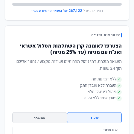
רוצה להגיע ל-
267,122 ₪
?
השאר פרטים עכשיו
הצטרפות ופנייה
הצטרפו לאומגה קרן השתלמות מסלול אשראי
ואג"ח עם מניות (עד 25% מניות)
תשואה מוכחת, דמי ניהול תחרותיים ושירות מקצועי. נחזור אליכם
תוך 24 שעות.
ללא דמי פתיחה
✓
העברה ללא אובדן וותק
✓
ניהול דיגיטלי מלא
✓
ייעוץ אישי ללא עלות
✓
שכיר
עצמאי
שם פרטי