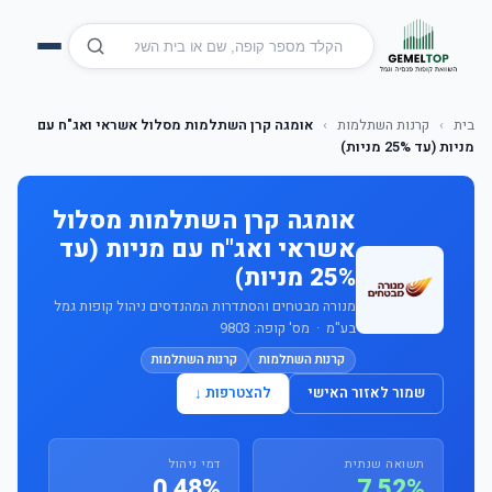
בית
›
קרנות השתלמות
›
אומגה קרן השתלמות מסלול אשראי ואג"ח עם
מניות (עד 25% מניות)
אומגה קרן השתלמות מסלול
אשראי ואג"ח עם מניות (עד
25% מניות)
מנורה מבטחים והסתדרות המהנדסים ניהול קופות גמל
בע"מ · מס' קופה: 9803
קרנות השתלמות
קרנות השתלמות
שמור לאזור האישי
להצטרפות ↓
תשואה שנתית
דמי ניהול
0.48%
7.52%