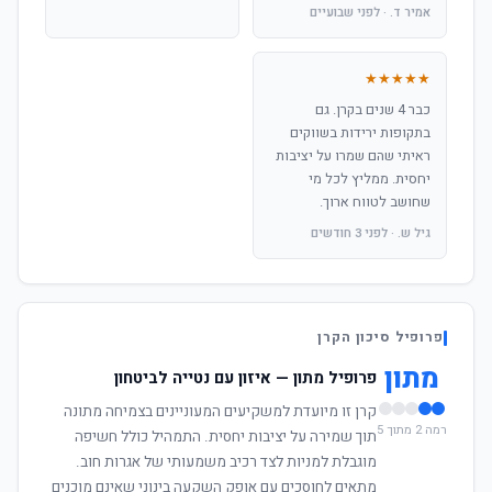
אמיר ד. · לפני שבועיים
★★★★★
כבר 4 שנים בקרן. גם
בתקופות ירידות בשווקים
ראיתי שהם שמרו על יציבות
יחסית. ממליץ לכל מי
שחושב לטווח ארוך.
גיל ש. · לפני 3 חודשים
פרופיל סיכון הקרן
מתון
פרופיל מתון — איזון עם נטייה לביטחון
קרן זו מיועדת למשקיעים המעוניינים בצמיחה מתונה
רמה 2 מתוך 5
תוך שמירה על יציבות יחסית. התמהיל כולל חשיפה
מוגבלת למניות לצד רכיב משמעותי של אגרות חוב.
מתאים לחוסכים עם אופק השקעה בינוני שאינם מוכנים