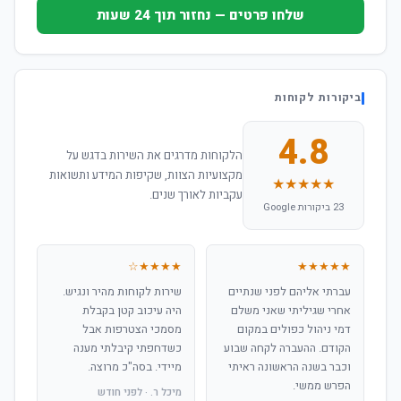
שלחו פרטים — נחזור תוך 24 שעות
ביקורות לקוחות
4.8
הלקוחות מדרגים את השירות בדגש על
מקצועיות הצוות, שקיפות המידע ותשואות
★★★★★
עקביות לאורך שנים.
23 ביקורות Google
★★★★☆
★★★★★
עברתי אליהם לפני שנתיים
שירות לקוחות מהיר ונגיש.
אחרי שגיליתי שאני משלם
היה עיכוב קטן בקבלת
דמי ניהול כפולים במקום
מסמכי הצטרפות אבל
הקודם. ההעברה לקחה שבוע
כשדחפתי קיבלתי מענה
וכבר בשנה הראשונה ראיתי
מיידי. בסה"כ מרוצה.
הפרש ממשי.
מיכל ר. · לפני חודש