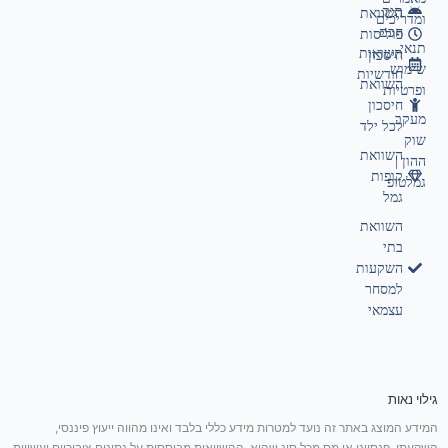
תיק
השוואת
ומדריכים
חכם
פוליסות
תנאי
תשואות
חיסכון
שימוש
חודשיות
השוואת
ופרטיות
חיסכון
מעקב
לכל ילד
שוק
השוואת
ההון |
קופות
גמלטופ
גמל
השוואת
בתי
השקעות
למסחר
עצמאי
גילוי נאות
המידע המוצג באתר זה נועד למטרות מידע כללי בלבד ואינו מהווה ייעוץ פיננסי,
השקעתי, פנסיוני או מס מכל סוג שהוא. ההשוואות מבוססות על נתונים ציבוריים ועשויות