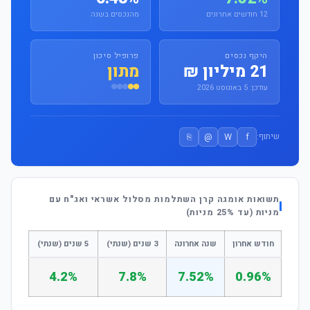
12 חודשים אחרונים
מהנכסים בשנה
היקף נכסים
פרופיל סיכון
21 מיליון ₪
מתון
עודכן: 5 באוגוסט 2026
⎘
@
W
f
שיתוף:
תשואות אומגה קרן השתלמות מסלול אשראי ואג"ח עם
מניות (עד 25% מניות)
חודש אחרון
שנה אחרונה
3 שנים (שנתי)
5 שנים (שנתי)
4.2%
7.8%
7.52%
0.96%