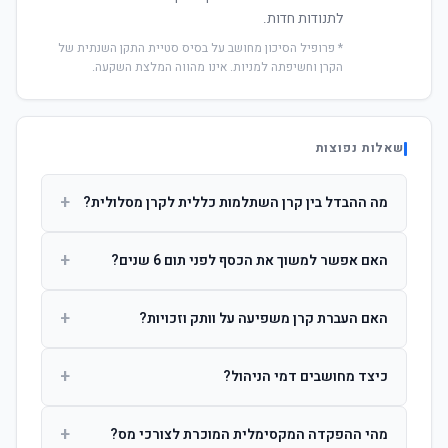
לתנודות חדות.
* פרופיל הסיכון מחושב על בסיס סטיית התקן השנתית של
הקרן וחשיפתה למניות. אינו מהווה המלצת השקעה.
שאלות נפוצות
+
מה ההבדל בין קרן השתלמות כללית לקרן מסלולית?
קרן כללית מנהלת את הכסף בפיזור רחב לפי שיקול דעת מנהל
+
האם אפשר למשוך את הכסף לפני תום 6 שנים?
ההשקעות. קרן מסלולית עוקבת אחרי מדד ספציפי ומאפשרת
לחוסך לבחור את רמת הסיכון בעצמו.
כן, אך משיכה לפני 6 שנות חברות תחויב במס הכנסה מלא על
+
האם העברת קרן משפיעה על וותק וזכויות?
הרווחים. לאחר 6 שנים ניתן למשוך פטור ממס עד לתקרה
הקבועה בחוק.
לא. העברת קרן בין חברות אינה מאפסת את ספירת שנות
+
כיצד מחושבים דמי הניהול?
החברות. הוותק ממשיך להיספר מיום ההפקדה הראשונה.
דמי הניהול נגבים כאחוז שנתי מהיתרה הצבורה. ניתן לנהל משא
+
מהי ההפקדה המקסימלית המוכרת לצורכי מס?
ומתן על שיעורם בעת הצטרפות.