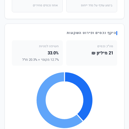
ביצוע עודף על מדד ייחוס
אחוז נכסים סחירים
היקף נכסים ופירוט השקעות
סה"כ נכסים
חשיפה למניות
21 מיליון ₪
33.0%
12.7% מקומי + 20.3% חו"ל