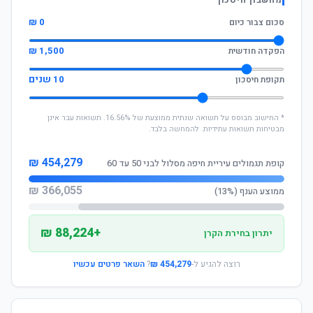
מחשבון חיסכון
0 ₪
סכום צבור כיום
1,500 ₪
הפקדה חודשית
10 שנים
תקופת חיסכון
* החישוב מבוסס על תשואה שנתית ממוצעת של 16.56%. תשואות עבר אינן
מבטיחות תשואות עתידיות. להמחשה בלבד.
454,279 ₪
קופת תגמולים עיריית חיפה מסלול לבני 50 עד 60
366,055 ₪
ממוצע הענף (13%)
+88,224 ₪
יתרון בחירת הקרן
רוצה להגיע ל-
454,279 ₪
?
השאר פרטים עכשיו