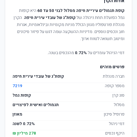
אודות הקרן
קופת תגמולים עיריית חיפה מסלול לבני 50 עד 60
היא קופות
גמל הפועלת תחת ניהולה של
קופת"ג של עובדי עירית חיפה
. הקרן
מנהלת פורטפוליו מגוון הכולל מניות מקומיות ובינלאומיות, אגרות
חוב ונכסים נוספים. מדיניות ההשקעה שמה דגש על פיזור סיכונים
ומיטוב תשואה לטווח ארוך.
דמי הניהול עומדים על
0.72%
מהנכסים בשנה.
פרטים מזהים
חברה מנהלת
קופת"ג של עובדי עירית חיפה
מספר קופה
7219
סוג קרן
קופות גמל
מסלול
תגמולים ואישית לפיצויים
פרופיל סיכון
מאוזן
דמי ניהול
0.72% לשנה
היקף נכסים
278 מיליון ₪