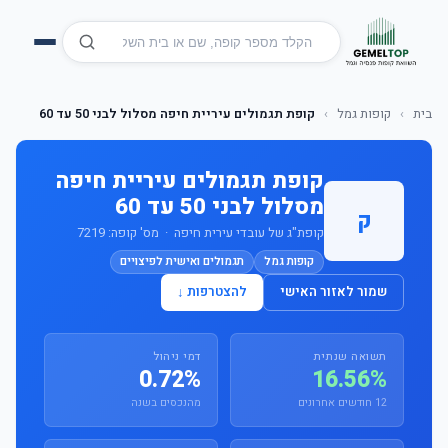
בית
›
קופות גמל
›
קופת תגמולים עיריית חיפה מסלול לבני 50 עד 60
קופת תגמולים עיריית חיפה
מסלול לבני 50 עד 60
ק
קופת"ג של עובדי עירית חיפה · מס' קופה: 7219
קופות גמל
תגמולים ואישית לפיצויים
שמור לאזור האישי
להצטרפות ↓
תשואה שנתית
דמי ניהול
0.72%
16.56%
12 חודשים אחרונים
מהנכסים בשנה