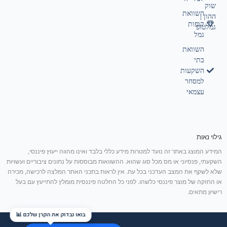
שוק
השוואת
ההון |
קופות
גמלטופ
גמל
השוואת
בתי
השקעות
למסחר
עצמאי
גילוי נאות
המידע המוצג באתר זה נועד למטרות מידע כללי בלבד ואינו מהווה ייעוץ פיננסי,
השקעתי, פנסיוני או מס מכל סוג שהוא. ההשוואות מבוססות על נתונים ציבוריים ועשויות
שלא לשקף את המצב העדכני בכל עת. אין לראות בתכני האתר המלצה לרכישה, מכירה
או החזקה של מוצר פיננסי כלשהו. לפני כל החלטה פיננסית מומלץ להתייעץ עם בעל
רישיון מתאים.
איזו קרן הכי מתאימה לך? 🤔