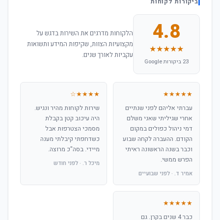
ביקורות לקוחות
4.8
הלקוחות מדרגים את השירות בדגש על
מקצועיות הצוות, שקיפות המידע ותשואות
★★★★★
עקביות לאורך שנים.
23 ביקורות Google
★★★★☆
★★★★★
עברתי אליהם לפני שנתיים
שירות לקוחות מהיר ונגיש.
אחרי שגיליתי שאני משלם
היה עיכוב קטן בקבלת
דמי ניהול כפולים במקום
מסמכי הצטרפות אבל
הקודם. ההעברה לקחה שבוע
כשדחפתי קיבלתי מענה
וכבר בשנה הראשונה ראיתי
מיידי. בסה"כ מרוצה.
הפרש ממשי.
מיכל ר. · לפני חודש
אמיר ד. · לפני שבועיים
★★★★★
כבר 4 שנים בקרן. גם