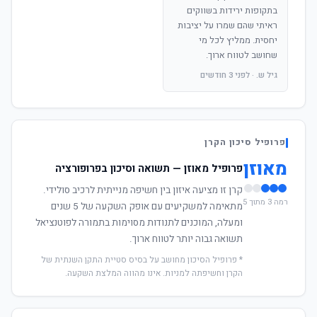
בתקופות ירידות בשווקים
ראיתי שהם שמרו על יציבות
יחסית. ממליץ לכל מי
שחושב לטווח ארוך.
גיל ש. · לפני 3 חודשים
פרופיל סיכון הקרן
מאוזן
פרופיל מאוזן — תשואה וסיכון בפרופורציה
קרן זו מציעה איזון בין חשיפה מנייתית לרכיב סולידי.
רמה 3 מתוך 5
מתאימה למשקיעים עם אופק השקעה של 5 שנים
ומעלה, המוכנים לתנודות מסוימות בתמורה לפוטנציאל
תשואה גבוה יותר לטווח ארוך.
* פרופיל הסיכון מחושב על בסיס סטיית התקן השנתית של
הקרן וחשיפתה למניות. אינו מהווה המלצת השקעה.