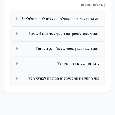
שאלות נפוצות
+
מה ההבדל בין קרן השתלמות כללית לקרן מסלולית?
קרן כללית מנהלת את הכסף בפיזור רחב לפי שיקול דעת מנהל
+
האם אפשר למשוך את הכסף לפני תום 6 שנים?
ההשקעות. קרן מסלולית עוקבת אחרי מדד ספציפי ומאפשרת
לחוסך לבחור את רמת הסיכון בעצמו.
כן, אך משיכה לפני 6 שנות חברות תחויב במס הכנסה מלא על
+
האם העברת קרן משפיעה על וותק וזכויות?
הרווחים. לאחר 6 שנים ניתן למשוך פטור ממס עד לתקרה
הקבועה בחוק.
לא. העברת קרן בין חברות אינה מאפסת את ספירת שנות
+
כיצד מחושבים דמי הניהול?
החברות. הוותק ממשיך להיספר מיום ההפקדה הראשונה.
דמי הניהול נגבים כאחוז שנתי מהיתרה הצבורה. ניתן לנהל משא
+
מהי ההפקדה המקסימלית המוכרת לצורכי מס?
ומתן על שיעורם בעת הצטרפות.
לשכירים: המעסיק מפקיד עד 7.5% ממשכורת + 2.5% ניכוי
מהעובד. לעצמאים: עד 4.5% מההכנסה עם הטבת מס.