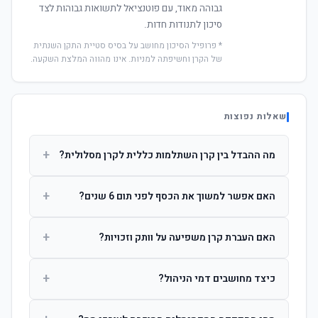
גבוהה מאוד, עם פוטנציאל לתשואות גבוהות לצד
סיכון לתנודות חדות.
* פרופיל הסיכון מחושב על בסיס סטיית התקן השנתית
של הקרן וחשיפתה למניות. אינו מהווה המלצת השקעה.
שאלות נפוצות
+
מה ההבדל בין קרן השתלמות כללית לקרן מסלולית?
קרן כללית מנהלת את הכסף בפיזור רחב לפי שיקול דעת מנהל
+
האם אפשר למשוך את הכסף לפני תום 6 שנים?
ההשקעות. קרן מסלולית עוקבת אחרי מדד ספציפי ומאפשרת
לחוסך לבחור את רמת הסיכון בעצמו.
כן, אך משיכה לפני 6 שנות חברות תחויב במס הכנסה מלא על
+
האם העברת קרן משפיעה על וותק וזכויות?
הרווחים. לאחר 6 שנים ניתן למשוך פטור ממס עד לתקרה
הקבועה בחוק.
לא. העברת קרן בין חברות אינה מאפסת את ספירת שנות
+
כיצד מחושבים דמי הניהול?
החברות. הוותק ממשיך להיספר מיום ההפקדה הראשונה.
דמי הניהול נגבים כאחוז שנתי מהיתרה הצבורה. ניתן לנהל משא