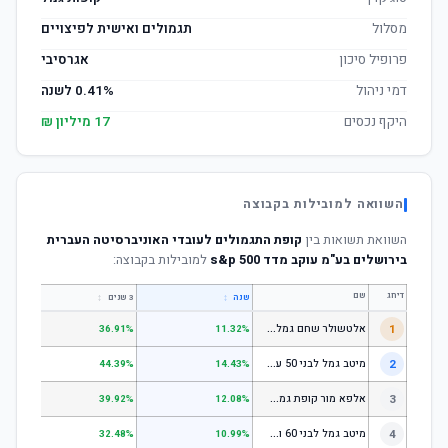
מסלול
תגמולים ואישית לפיצויים
פרופיל סיכון
אגרסיבי
דמי ניהול
0.41% לשנה
היקף נכסים
17 מיליון ₪
השוואה למובילות בקבוצה
השוואת תשואות בין
קופת התגמולים לעובדי האוניברסיטה העברית
בירושלים בע"מ עוקב מדד s&p 500
למובילות בקבוצה:
דירוג
שם
↕
↕
שנה
3 שנים
5 שנים
א
לטשולר שחם גמל לבני 50 עד 60
1
.64%
36.91%
11.32%
מ
יטב גמל לבני 50 עד 60
2
.18%
44.39%
14.43%
א
לפא מור קופת גמל לחיסכון, קופת גמל לתגמולים וקופת גמל אישית לפיצויים - לבני 50 עד 60
3
.78%
39.92%
12.08%
מ
יטב גמל לבני 60 ומעלה
4
.51%
32.48%
10.99%