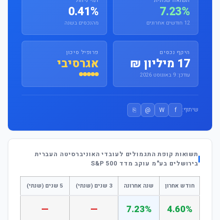
תשואה שנתית
דמי ניהול
0.41%
7.23%
12 חודשים אחרונים
מהנכסים בשנה
היקף נכסים
פרופיל סיכון
17 מיליון ₪
אגרסיבי
עודכן: 9 באוגוסט 2026
⎘
@
W
f
שיתוף:
תשואות קופת התגמולים לעובדי האוניברסיטה העברית
בירושלים בע"מ עוקב מדד S&P 500
חודש אחרון
שנה אחרונה
3 שנים (שנתי)
5 שנים (שנתי)
—
—
7.23%
4.60%