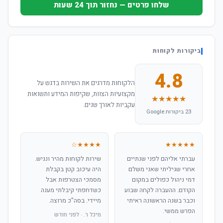
שלחו פרטים — נחזור תוך 24 שעות
ביקורות לקוחות
4.8
הלקוחות מדרגים את השירות בדגש על
מקצועיות הצוות, שקיפות המידע ותשואות
★★★★★
עקביות לאורך שנים.
23 ביקורות Google
★★★★☆
★★★★★
עברתי אליהם לפני שנתיים
שירות לקוחות מהיר ונגיש.
אחרי שגיליתי שאני משלם
היה עיכוב קטן בקבלת
דמי ניהול כפולים במקום
מסמכי הצטרפות אבל
הקודם. ההעברה לקחה שבוע
כשדחפתי קיבלתי מענה
וכבר בשנה הראשונה ראיתי
מיידי. בסה"כ מרוצה.
הפרש ממשי.
מיכל ר. · לפני חודש