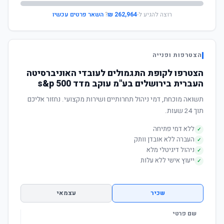
רוצה להגיע ל-
262,964 ₪
?
השאר פרטים עכשיו
הצטרפות ופנייה
הצטרפו לקופת התגמולים לעובדי האוניברסיטה
העברית בירושלים בע"מ עוקב מדד s&p 500
תשואה מוכחת, דמי ניהול תחרותיים ושירות מקצועי. נחזור אליכם
תוך 24 שעות.
ללא דמי פתיחה
✓
העברה ללא אובדן וותק
✓
ניהול דיגיטלי מלא
✓
ייעוץ אישי ללא עלות
✓
שכיר
עצמאי
שם פרטי