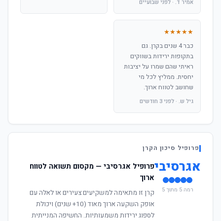
אמיר ד. · לפני שבועיים
★★★★★
כבר 4 שנים בקרן. גם
בתקופות ירידות בשווקים
ראיתי שהם שמרו על יציבות
יחסית. ממליץ לכל מי
שחושב לטווח ארוך.
גיל ש. · לפני 3 חודשים
פרופיל סיכון הקרן
אגרסיבי
פרופיל אגרסיבי — מקסום תשואה לטווח
ארוך
רמה 5 מתוך 5
קרן זו מתאימה למשקיעים צעירים או לאלה עם
אופק השקעה ארוך מאוד (10+ שנים) ויכולת
לספוג ירידות משמעותיות. החשיפה המנייתית