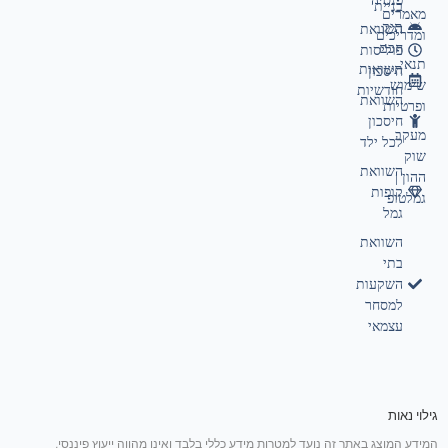
פנסיה
בניית
מאמרים
תיק
השוואת
ומדריכים
חכם
פוליסות
תנאי
תשואות
חיסכון
שימוש
חודשיות
השוואת
ופרטיות
חיסכון
מעקב
לכל ילד
שוק
השוואת
ההון |
קופות
גמלטופ
גמל
השוואת
בתי
השקעות
למסחר
עצמאי
גילוי נאות
המידע המוצג באתר זה נועד למטרות מידע כללי בלבד ואינו מהווה ייעוץ פיננסי,