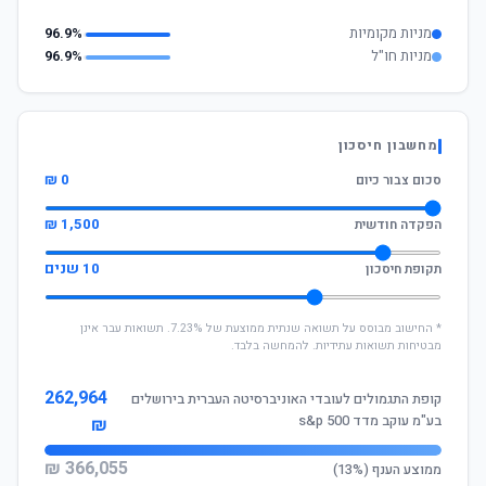
מניות מקומיות
96.9%
מניות חו"ל
96.9%
מחשבון חיסכון
0 ₪
סכום צבור כיום
1,500 ₪
הפקדה חודשית
10 שנים
תקופת חיסכון
* החישוב מבוסס על תשואה שנתית ממוצעת של 7.23%. תשואות עבר אינן
מבטיחות תשואות עתידיות. להמחשה בלבד.
262,964
קופת התגמולים לעובדי האוניברסיטה העברית בירושלים
בע"מ עוקב מדד s&p 500
₪
366,055 ₪
ממוצע הענף (13%)