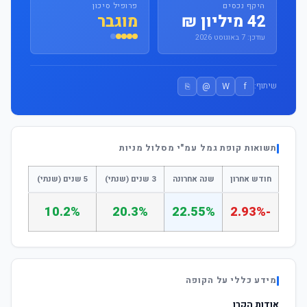
היקף נכסים
פרופיל סיכון
42 מיליון ₪
מוגבר
עודכן: 7 באוגוסט 2026
⎘
@
W
f
שיתוף:
תשואות קופת גמל עמ"י מסלול מניות
חודש אחרון
שנה אחרונה
3 שנים (שנתי)
5 שנים (שנתי)
10.2%
20.3%
22.55%
-2.93%
מידע כללי על הקופה
אודות הקרן