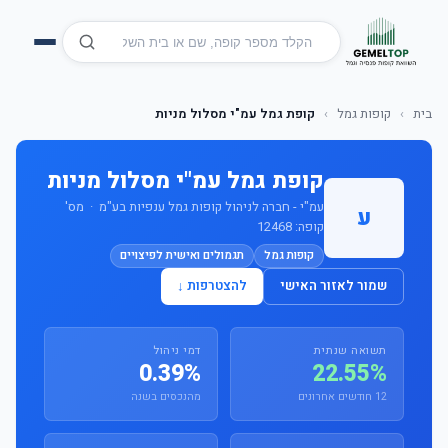
בית
›
קופות גמל
›
קופת גמל עמ"י מסלול מניות
קופת גמל עמ"י מסלול מניות
עמ"י - חברה לניהול קופות גמל ענפיות בע"מ · מס'
ע
קופה: 12468
קופות גמל
תגמולים ואישית לפיצויים
שמור לאזור האישי
להצטרפות ↓
תשואה שנתית
דמי ניהול
0.39%
22.55%
12 חודשים אחרונים
מהנכסים בשנה