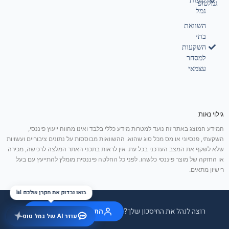
קופות
גמלטופ
גמל
השוואת
בתי
השקעות
למסחר
עצמאי
גילוי נאות
המידע המוצג באתר זה נועד למטרות מידע כללי בלבד ואינו מהווה ייעוץ פיננסי,
השקעתי, פנסיוני או מס מכל סוג שהוא. ההשוואות מבוססות על נתונים ציבוריים ועשויות
שלא לשקף את המצב העדכני בכל עת. אין לראות בתכני האתר המלצה לרכישה, מכירה
או החזקה של מוצר פיננסי כלשהו. לפני כל החלטה פיננסית מומלץ להתייעץ עם בעל
רישיון מתאים.
בואו נבדוק את הקרן שלכם 📊
רוצה לנהל את החיסכון שלך?
התחבר / הצטרף בחינם
עוזר AI של גמל טופ