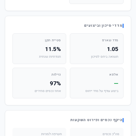
מדדי סיכון וביצועים
מדד שארפ
סטיית תקן
11.5%
1.05
תשואה ביחס לסיכון
תנודתיות שנתית
אלפא
נזילות
97%
—
ביצוע עודף על מדד ייחוס
אחוז נכסים סחירים
היקף נכסים ופירוט השקעות
סה"כ נכסים
חשיפה למניות