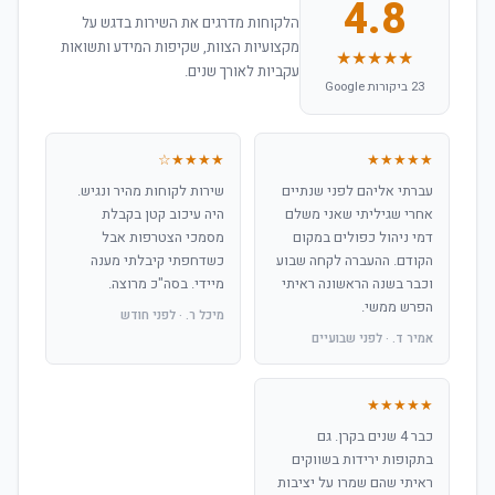
4.8
הלקוחות מדרגים את השירות בדגש על
מקצועיות הצוות, שקיפות המידע ותשואות
★★★★★
עקביות לאורך שנים.
23 ביקורות Google
★★★★☆
★★★★★
עברתי אליהם לפני שנתיים
שירות לקוחות מהיר ונגיש.
אחרי שגיליתי שאני משלם
היה עיכוב קטן בקבלת
דמי ניהול כפולים במקום
מסמכי הצטרפות אבל
הקודם. ההעברה לקחה שבוע
כשדחפתי קיבלתי מענה
וכבר בשנה הראשונה ראיתי
מיידי. בסה"כ מרוצה.
הפרש ממשי.
מיכל ר. · לפני חודש
אמיר ד. · לפני שבועיים
★★★★★
כבר 4 שנים בקרן. גם
בתקופות ירידות בשווקים
ראיתי שהם שמרו על יציבות