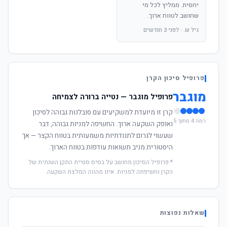
יחסית. ממליץ לכל מי
שחושב לטווח ארוך.
גיל ש. · לפני 3 חודשים
פרופיל סיכון הקרן
מוגבר
פרופיל מוגבר — נטייה ברורה לצמיחה
קרן זו מיועדת למשקיעים עם סובלנות גבוהה לסיכון
רמה 4 מתוך 5
ואופק השקעה ארוך. החשיפה למניות גבוהה, דבר
שעשוי לגרום לתנודתיות משמעותית בטווח הקצר — אך
היסטורית מניב תשואות עודפות בטווח הארוך.
* פרופיל הסיכון מחושב על בסיס סטיית התקן השנתית של
הקרן וחשיפתה למניות. אינו מהווה המלצת השקעה.
שאלות נפוצות