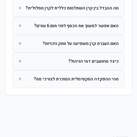
+
מה ההבדל בין קרן השתלמות כללית לקרן מסלולית?
קרן כללית מנהלת את הכסף בפיזור רחב לפי שיקול דעת מנהל
+
האם אפשר למשוך את הכסף לפני תום 6 שנים?
ההשקעות. קרן מסלולית עוקבת אחרי מדד ספציפי ומאפשרת
לחוסך לבחור את רמת הסיכון בעצמו.
כן, אך משיכה לפני 6 שנות חברות תחויב במס הכנסה מלא על
+
האם העברת קרן משפיעה על וותק וזכויות?
הרווחים. לאחר 6 שנים ניתן למשוך פטור ממס עד לתקרה
הקבועה בחוק.
לא. העברת קרן בין חברות אינה מאפסת את ספירת שנות
+
כיצד מחושבים דמי הניהול?
החברות. הוותק ממשיך להיספר מיום ההפקדה הראשונה.
דמי הניהול נגבים כאחוז שנתי מהיתרה הצבורה. ניתן לנהל משא
+
מהי ההפקדה המקסימלית המוכרת לצורכי מס?
ומתן על שיעורם בעת הצטרפות.
לשכירים: המעסיק מפקיד עד 7.5% ממשכורת + 2.5% ניכוי
מהעובד. לעצמאים: עד 4.5% מההכנסה עם הטבת מס.