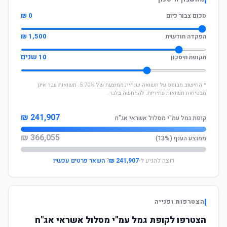
0 ₪
סכום צבור כיום
1,500 ₪
הפקדה חודשית
10 שנים
תקופת חיסכון
* החישוב מבוסס על תשואה שנתית ממוצעת של 5.70%. תשואות עבר אינן
מבטיחות תשואות עתידיות. להמחשה בלבד.
241,907 ₪
קופת גמל עמ"י מסלול אשראי אג"ח
366,055 ₪
ממוצע הענף (13%)
רוצה להגיע ל-
241,907 ₪
?
השאר פרטים עכשיו
הצטרפות ופנייה
הצטרפו לקופת גמל עמ"י מסלול אשראי אג"ח