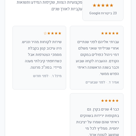
מקצועיות הצוות, שקיפות המידע ותשואות
★★★★★
עקביות לאורך שנים.
23 ביקורות Google
★★★★☆
★★★★★
עברתי אליהם לפני שנתיים
שירות לקוחות מהיר ונגיש.
אחרי שגיליתי שאני משלם
היה עיכוב קטן בקבלת
דמי ניהול כפולים במקום
מסמכי הצטרפות אבל
הקודם. ההעברה לקחה שבוע
כשדחפתי קיבלתי מענה
וכבר בשנה הראשונה ראיתי
מיידי. בסה"כ מרוצה.
הפרש ממשי.
מיכל ר. · לפני חודש
אמיר ד. · לפני שבועיים
★★★★★
כבר 4 שנים בקרן. גם
בתקופות ירידות בשווקים
ראיתי שהם שמרו על יציבות
יחסית. ממליץ לכל מי
שחושב לטווח ארוך.