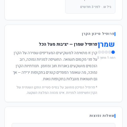
גיל ש. · לפני 3 חודשים
פרופיל סיכון הקרן
שמרן
פרופיל שמרן — יציבות מעל הכל
קרן זו מתאימה למשקיעים המעדיפים שמירה על הקרן
רמה 1 מתוך 5
על פני מקסום תשואה. החשיפה למניות נמוכה, רוב
הנכסים מושקעים באגרות חוב ומזומן. תנודתיות הקרן
נמוכה, מה שאומר הפסדים קטנים בתקופות ירידה — אך
גם תשואות מוגבלות בתקופות גאות.
* פרופיל הסיכון מחושב על בסיס סטיית התקן השנתית של
הקרן וחשיפתה למניות. אינו מהווה המלצת השקעה.
שאלות נפוצות