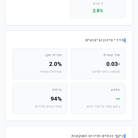
5 שנים
2.8%
מדדי סיכון וביצועים
מדד שארפ
סטיית תקן
2.0%
-0.03
תשואה ביחס לסיכון
תנודתיות שנתית
אלפא
נזילות
94%
—
ביצוע עודף על מדד ייחוס
אחוז נכסים סחירים
היקף נכסים ופירוט השקעות