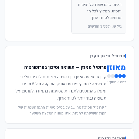
ראיתי שהם שמרו על יציבות
יחסית. ממליץ לכל מי
שחושב לטווח ארוך.
גיל ש. · לפני 3 חודשים
פרופיל סיכון הקרן
מאוזן
פרופיל מאוזן — תשואה וסיכון בפרופורציה
קרן זו מציעה איזון בין חשיפה מנייתית לרכיב סולידי.
רמה 3 מתוך 5
מתאימה למשקיעים עם אופק השקעה של 5 שנים
ומעלה, המוכנים לתנודות מסוימות בתמורה לפוטנציאל
תשואה גבוה יותר לטווח ארוך.
* פרופיל הסיכון מחושב על בסיס סטיית התקן השנתית של
הקרן וחשיפתה למניות. אינו מהווה המלצת השקעה.
שאלות נפוצות