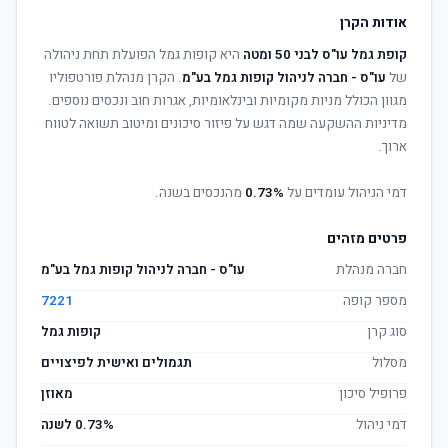
אודות הקרן
קופת גמל עו"ס לבני 50 ומטה
היא קופות גמל הפועלת תחת ניהולה
של
עו"ס - חברה לניהול קופות גמל בע"מ
. הקרן מנהלת פורטפוליו
מגוון הכולל מניות מקומיות ובינלאומיות, אגרות חוב ונכסים נוספים.
מדיניות ההשקעה שמה דגש על פיזור סיכונים ומיטוב תשואה לטווח
ארוך.
דמי הניהול עומדים על
0.73%
מהנכסים בשנה.
פרטים מזהים
חברה מנהלת
עו"ס - חברה לניהול קופות גמל בע"מ
מספר קופה
7221
סוג קרן
קופות גמל
מסלול
תגמולים ואישית לפיצויים
פרופיל סיכון
מאוזן
דמי ניהול
0.73% לשנה