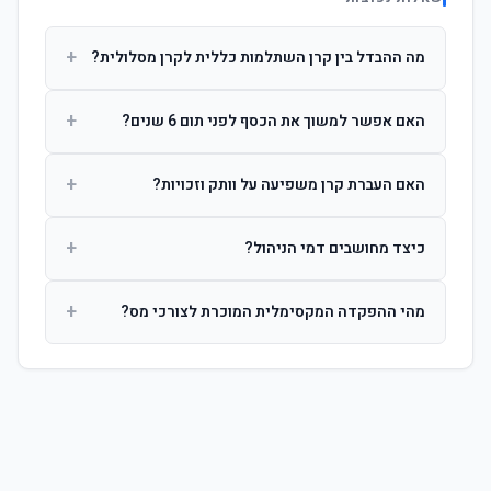
+
מה ההבדל בין קרן השתלמות כללית לקרן מסלולית?
קרן כללית מנהלת את הכסף בפיזור רחב לפי שיקול דעת מנהל
+
האם אפשר למשוך את הכסף לפני תום 6 שנים?
ההשקעות. קרן מסלולית עוקבת אחרי מדד ספציפי ומאפשרת
לחוסך לבחור את רמת הסיכון בעצמו.
כן, אך משיכה לפני 6 שנות חברות תחויב במס הכנסה מלא על
+
האם העברת קרן משפיעה על וותק וזכויות?
הרווחים. לאחר 6 שנים ניתן למשוך פטור ממס עד לתקרה
הקבועה בחוק.
לא. העברת קרן בין חברות אינה מאפסת את ספירת שנות
+
כיצד מחושבים דמי הניהול?
החברות. הוותק ממשיך להיספר מיום ההפקדה הראשונה.
דמי הניהול נגבים כאחוז שנתי מהיתרה הצבורה. ניתן לנהל משא
+
מהי ההפקדה המקסימלית המוכרת לצורכי מס?
ומתן על שיעורם בעת הצטרפות.
לשכירים: המעסיק מפקיד עד 7.5% ממשכורת + 2.5% ניכוי
מהעובד. לעצמאים: עד 4.5% מההכנסה עם הטבת מס.