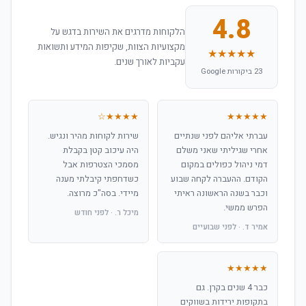
4.8
הלקוחות מדרגים את השירות בדגש על
מקצועיות הצוות, שקיפות המידע ותשואות
★★★★★
עקביות לאורך שנים.
23 ביקורות Google
★★★★☆
★★★★★
עברתי אליהם לפני שנתיים
שירות לקוחות מהיר ונגיש.
אחרי שגיליתי שאני משלם
היה עיכוב קטן בקבלת
דמי ניהול כפולים במקום
מסמכי הצטרפות אבל
הקודם. ההעברה לקחה שבוע
כשדחפתי קיבלתי מענה
וכבר בשנה הראשונה ראיתי
מיידי. בסה"כ מרוצה.
הפרש ממשי.
מיכל ר. · לפני חודש
אמיר ד. · לפני שבועיים
★★★★★
כבר 4 שנים בקרן. גם
בתקופות ירידות בשווקים