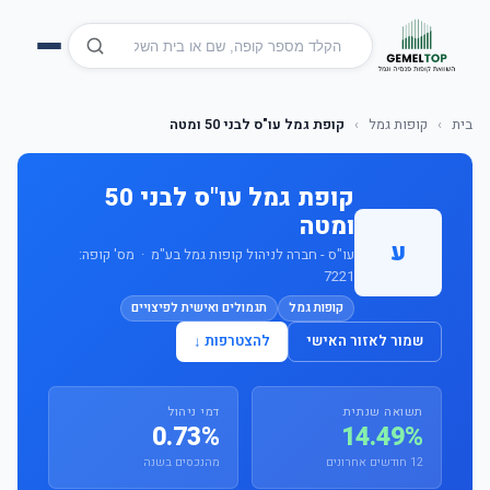
בית
›
קופות גמל
›
קופת גמל עו"ס לבני 50 ומטה
קופת גמל עו"ס לבני 50
ומטה
ע
עו"ס - חברה לניהול קופות גמל בע"מ · מס' קופה:
7221
קופות גמל
תגמולים ואישית לפיצויים
שמור לאזור האישי
להצטרפות ↓
תשואה שנתית
דמי ניהול
0.73%
14.49%
12 חודשים אחרונים
מהנכסים בשנה