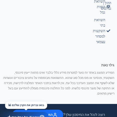
השוואת
ההון |
קופות
גמלטופ
גמל
השוואת
בתי
השקעות
למסחר
עצמאי
גילוי נאות
המידע המוצג באתר זה נועד למטרות מידע כללי בלבד ואינו מהווה ייעוץ פיננסי,
השקעתי, פנסיוני או מס מכל סוג שהוא. ההשוואות מבוססות על נתונים ציבוריים ועשויות
שלא לשקף את המצב העדכני בכל עת. אין לראות בתכני האתר המלצה לרכישה, מכירה
או החזקה של מוצר פיננסי כלשהו. לפני כל החלטה פיננסית מומלץ להתייעץ עם בעל
רישיון מתאים.
בואו נבדוק את הקרן שלכם 📊
רוצה לנהל את החיסכון שלך?
התחבר / הצטרף בחינם