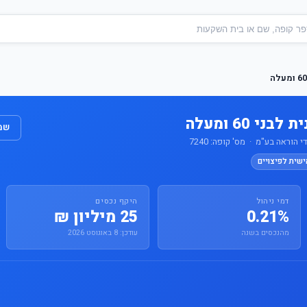
י 60 ומעלה
שמו
 הוראה בע"מ · מס' קופה: 7240
ישית לפיצויים
דמי ניהול
היקף נכסים
0.21%
25 מיליון ₪
מהנכסים בשנה
עודכן: 8 באוגוסט 2026