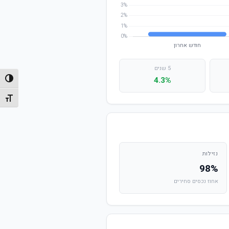
5 שנים
4.3%
הפעל/
מתג גו
נזילות
98%
אחוז נכסים סחירים