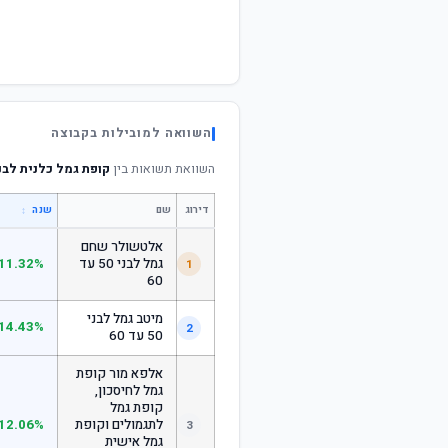
השוואה למובילות בקבוצה
השוואת תשואות בין
קופת גמל כלנית לבני 60 ומע
דירוג
שם
↕
שנה
אלטשולר שחם
גמל לבני 50 עד
11.32%
1
60
מיטב גמל לבני
14.43%
2
50 עד 60
אלפא מור קופת
גמל לחיסכון,
קופת גמל
לתגמולים וקופת
12.06%
3
גמל אישית