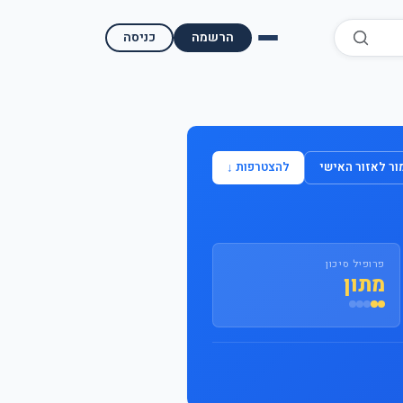
הרשמה
כניסה
השוואת קופות גמל
השוואת בתי השקעות למסחר עצמאי
ר לאזור האישי
להצטרפות ↓
מאמרים ומדריכים
תשואות היסטוריות
פרופיל סיכון
מעקב שוק ההון | גמלטופ
מתון
תנאי שימוש
אודות גמל טופ