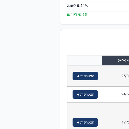
0.21% לשנה
25 מיליון ₪
↓
ם (מ' ₪)
25,0
הצטרפות ◄
24,6
הצטרפות ◄
17,4
הצטרפות ◄