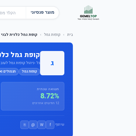
מוצר פנסיוני
בית
›
קופות גמל
›
קופת גמל כלנית לבני 60 ומעלה
קופת גמל כלנית לבנ
ג
גל -ניהול קופות גמל לעובדי
קופות גמל
תגמולים וא
תשואה שנתית
8.72%
12 חודשים אחרונים
⎘
@
W
f
שיתוף: