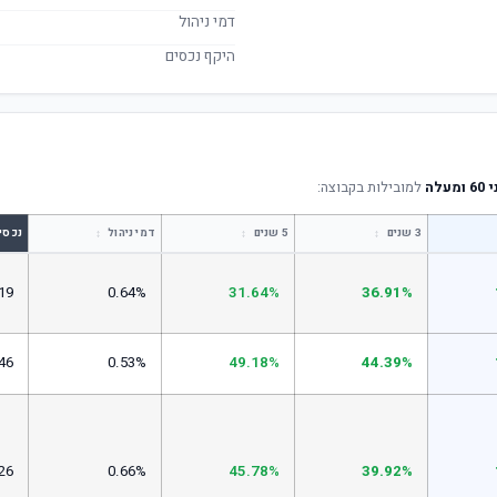
דמי ניהול
היקף נכסים
לה
למובילות בקבוצה:
↕
↕
↕
3 שנים
5 שנים
דמי ניהול
נכסי
19
0.64%
31.64%
36.91%
46
0.53%
49.18%
44.39%
26
0.66%
45.78%
39.92%