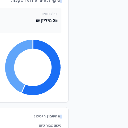
היקף נכסים ופירוט השקעות
סה"כ נכסים
25 מיליון ₪
מחשבון חיסכון
סכום צבור כיום