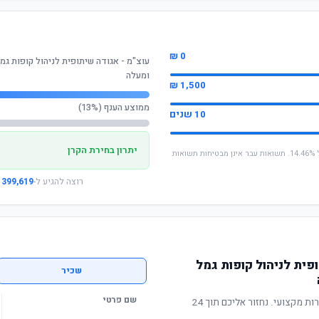
0 ₪
ומעלה
1,500 ₪
ממוצע הענף (13%)
10 שנים
יתרון בחירת הקרן
* החישוב מבוסס על תשואה שנתית ממוצעת של 14.46%. תשואות עבר אינן מבטיחות תשואות
רוצה להגיע ל-
399,619 ₪
פית לניהול קופות גמל
שכיר
שם פרטי
תשואה מוכחת, דמי ניהול תחרותיים ושירות מקצועי. נחזור אליכם תוך 24