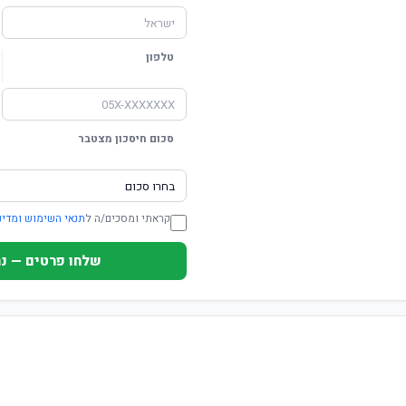
טלפון
סכום חיסכון מצטבר
קראתי ומסכים/ה ל
תנאי השימוש ומדינ
שלחו פרטים — נחזור ת