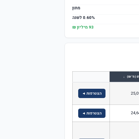
מתון
0.60% לשנה
93 מיליון ₪
↓
ם (מ' ₪)
25,0
הצטרפות ◄
24,6
הצטרפות ◄