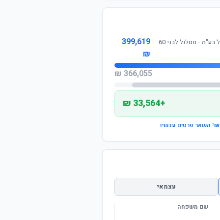
399,619
עוצ"מ - אגודה שיתופית לניהול קופות גמל בע"מ - מסלול לבני 60
₪
366,055 ₪
+33,564 ₪
?
השאר פרטים עכשיו
עצמאי
שם משפחה