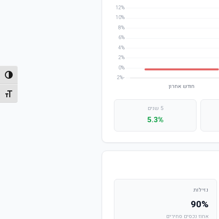
הפעל/
מתג גו
5 שנים
5.3%
נזילות
90%
אחוז נכסים סחירים