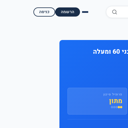
הרשמה
כניסה
השוואת קופות גמל
השוואת בתי השקעות למסחר עצמאי
לה
מאמרים ומדריכים
תשואות היסטוריות
מעקב שוק ההון | גמלטופ
פרופיל סיכון
מתון
תנאי שימוש
אודות גמל טופ