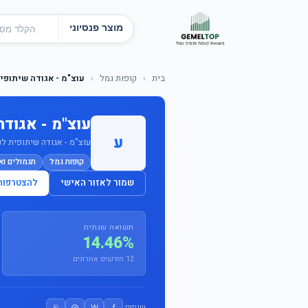
מוצר פנסיוני
בית
›
קופות גמל
›
עוצ"מ - אגודה שיתופית לנ
עוצ"מ - אגודה ש
ע
עוצ"מ - אגודה שיתופית לניה
קופות גמל
תגמולים וא
שמור לאזור האישי
להצטרפות
תשואה שנתית
14.46%
12 חודשים אחרונים
⎘
@
W
f
שיתוף: