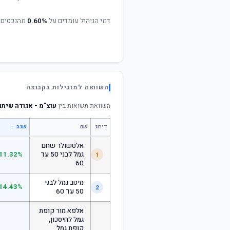
דמי הניהול עומדים על
0.60%
מהנכסים 
השוואה למובילות בקבוצה
השוואת תשואות בין
עוצ"מ - אגודה שיתופית
דירוג
שם
↕
שנה
אלטשולר שחם
גמל לבני 50 עד
11.32%
1
60
מיטב גמל לבני
14.43%
2
50 עד 60
אלפא מור קופת
גמל לחיסכון,
קופת גמל