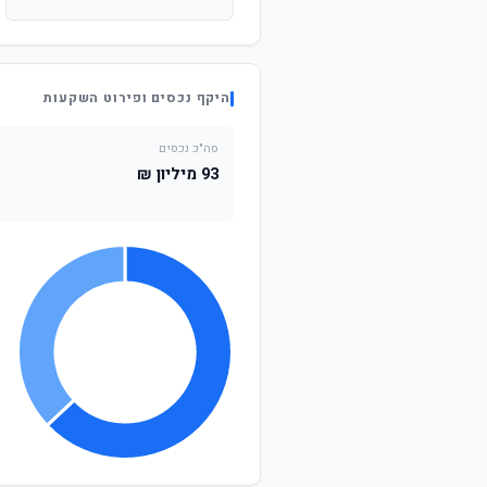
היקף נכסים ופירוט השקעות
סה"כ נכסים
93 מיליון ₪