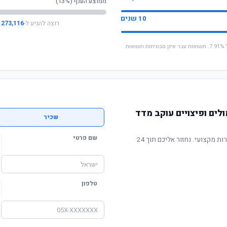
ממוצע הענף (13%)
10 שנים
רוצה להגיע ל-
273,116 ₪
* החישוב מבוסס על תשואה שנתית ממוצעת של 7.91%. תשואות עבר אינן מבטיחות תשואות
לים ופיצויים עוקב מדד
שכיר
שם פרטי
תשואה מוכחת, דמי ניהול תחרותיים ושירות מקצועי. נחזור אליכם תוך 24
טלפון