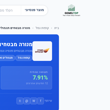
מוצר פנסיוני
בית
›
קופות גמל
›
מנורה מבטחים תגמולים ופ
מנורה מבטחים ת
מנורה מבטחים פנסיה וגמל בע
קופות גמל
תגמולים וא
תשואה שנתית
7.91%
12 חודשים אחרונים
⎘
@
W
f
שיתוף: