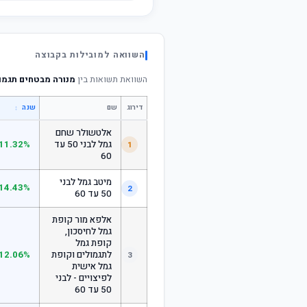
השוואה למובילות בקבוצה
השוואת תשואות בין
מנורה מבטחים תגמולים 
דירוג
שם
↕
שנה
אלטשולר שחם
גמל לבני 50 עד
11.32%
1
60
מיטב גמל לבני
14.43%
2
50 עד 60
אלפא מור קופת
גמל לחיסכון,
קופת גמל
לתגמולים וקופת
12.06%
3
גמל אישית
לפיצויים - לבני
50 עד 60