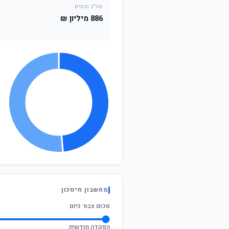
סה"כ נכסים
886 מיליון ₪
מחשבון חיסכון
סכום צבור כיום
הפקדה חודשית