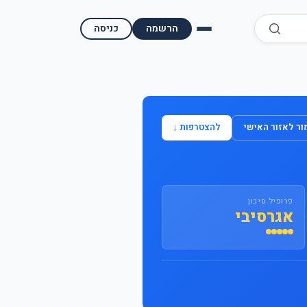
הרשמה
כניסה
השוואת קופות גמל
השוואת בתי השקעות למסחר עצמאי
ר לאזור האישי
להצטרפות ↓
מאמרים ומדריכים
תשואות היסטוריות
פרופיל סיכון
מעקב שוק ההון | גמלטופ
אגרסיבי
תנאי שימוש
אודות גמל טופ