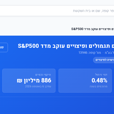
יצויים עוקב מדד S&P500
גמולים ופיצויים עוקב מדד S&P500
שמו
"מ · מס' קופה: 13946
ישית לפיצויים
דמי ניהול
היקף נכסים
0.48%
886 מיליון ₪
מהנכסים בשנה
עודכן: 6 באוגוסט 2026