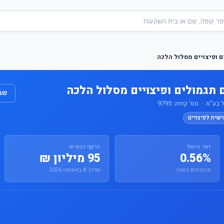
 ופיצויים מסלול הלכה
 תגמולים ופיצויים מסלול הלכה
שמו
"מ · מס' קופה: 9795
ישית לפיצויים
דמי ניהול
היקף נכסים
0.56%
95 מיליון ₪
מהנכסים בשנה
עודכן: 8 באוגוסט 2026