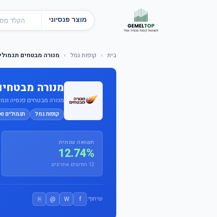
מוצר פנסיוני
בית
›
קופות גמל
›
מנורה מבטחים תגמולים
מנורה מבטחים
מנורה מבטחים פנסיה וגמל בע
קופות גמל
תגמולים וא
תשואה שנתית
12.74%
12 חודשים אחרונים
⎘
@
W
f
שיתוף: