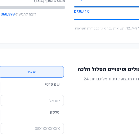
ממוצע הענף (13%)
10 שנים
רוצה להגיע ל-
360,398 ₪
* החישוב מבוסס על תשואה שנתית ממוצעת של 12.74%. תשואות עבר אינן מבטיחות תשואות
לים ופיצויים מסלול הלכה
שכיר
תשואה מוכחת, דמי ניהול תחרותיים ושירות מקצועי. נחזור אליכם תוך 24
שם פרטי
טלפון