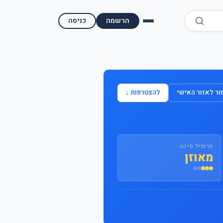
הרשמה
כניסה
השוואת קופות גמל
השוואת בתי השקעות למסחר עצמאי
ר לאזור האישי
להצטרפות ↓
מאמרים ומדריכים
תשואות היסטוריות
פרופיל סיכון
מעקב שוק ההון | גמלטופ
מאוזן
תנאי שימוש
אודות גמל טופ