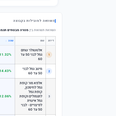
השוואה למובילות בקבוצה
השוואת תשואות בין
מנורה מבטחים תגמול
דירוג
שם
↕
שנה
אלטשולר שחם
גמל לבני 50 עד
11.32%
1
60
מיטב גמל לבני
14.43%
2
50 עד 60
אלפא מור קופת
גמל לחיסכון,
קופת גמל
לתגמולים וקופת
12.06%
3
גמל אישית
לפיצויים - לבני
50 עד 60