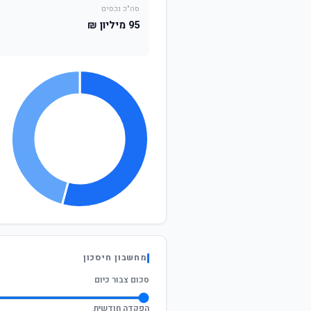
סה"כ נכסים
95 מיליון ₪
מחשבון חיסכון
סכום צבור כיום
הפקדה חודשית