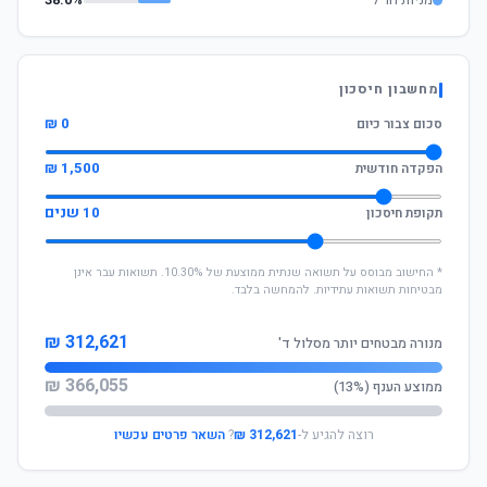
מניות חו"ל
38.0%
מחשבון חיסכון
0 ₪
סכום צבור כיום
1,500 ₪
הפקדה חודשית
10 שנים
תקופת חיסכון
* החישוב מבוסס על תשואה שנתית ממוצעת של 10.30%. תשואות עבר אינן
מבטיחות תשואות עתידיות. להמחשה בלבד.
312,621 ₪
מנורה מבטחים יותר מסלול ד'
366,055 ₪
ממוצע הענף (13%)
רוצה להגיע ל-
312,621 ₪
?
השאר פרטים עכשיו