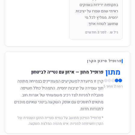
בתקופות ירידות בשווקים
ראיתי שהם שמרו על יציבות
יחסית. ממליץ לכל מי
שחושב לטווח ארוך.
גיל ש. · לפני 3 חודשים
פרופיל סיכון הקרן
מתון
פרופיל מתון — איזון עם נטייה לביטחון
קרן זו מיועדת למשקיעים המעוניינים בצמיחה מתונה
רמה 2 מתוך 5
תוך שמירה על יציבות יחסית. התמהיל כולל חשיפה
מוגבלת למניות לצד רכיב משמעותי של אגרות חוב.
מתאים לחוסכים עם אופק השקעה בינוני שאינם מוכנים
לתנודות חדות.
* פרופיל הסיכון מחושב על בסיס סטיית התקן השנתית של
הקרן וחשיפתה למניות. אינו מהווה המלצת השקעה.