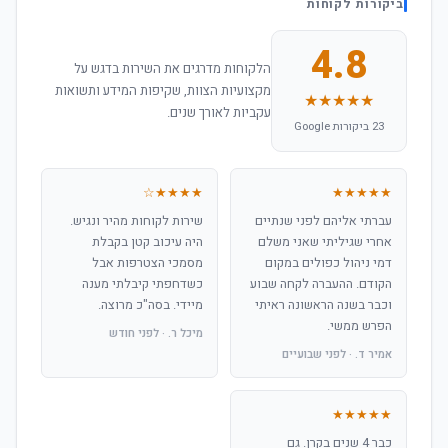
ביקורות לקוחות
4.8
הלקוחות מדרגים את השירות בדגש על
מקצועיות הצוות, שקיפות המידע ותשואות
★★★★★
עקביות לאורך שנים.
23 ביקורות Google
★★★★☆
★★★★★
עברתי אליהם לפני שנתיים
שירות לקוחות מהיר ונגיש.
אחרי שגיליתי שאני משלם
היה עיכוב קטן בקבלת
דמי ניהול כפולים במקום
מסמכי הצטרפות אבל
הקודם. ההעברה לקחה שבוע
כשדחפתי קיבלתי מענה
וכבר בשנה הראשונה ראיתי
מיידי. בסה"כ מרוצה.
הפרש ממשי.
מיכל ר. · לפני חודש
אמיר ד. · לפני שבועיים
★★★★★
כבר 4 שנים בקרן. גם