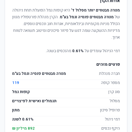
אודות הקרן
מנורה מבטחים יותר מסלול ד'
היא קופות גמל הפועלת תחת ניהולה
של
מנורה מבטחים פנסיה וגמל בע"מ
. הקרן מנהלת פורטפוליו מגוון
הכולל מניות מקומיות ובינלאומיות, אגרות חוב ונכסים נוספים.
מדיניות ההשקעה שמה דגש על פיזור סיכונים ומיטוב תשואה לטווח
ארוך.
דמי הניהול עומדים על
0.61%
מהנכסים בשנה.
פרטים מזהים
חברה מנהלת
מנורה מבטחים פנסיה וגמל בע"מ
מספר קופה
119
סוג קרן
קופות גמל
מסלול
תגמולים ואישית לפיצויים
פרופיל סיכון
מתון
דמי ניהול
0.61% לשנה
היקף נכסים
892 מיליון ₪