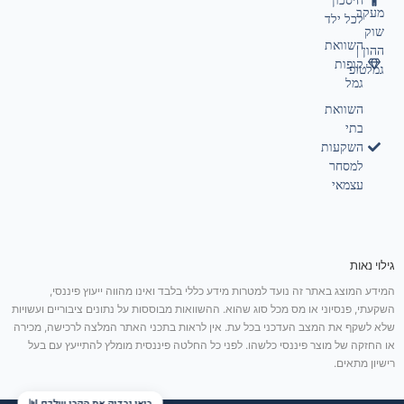
חיסכון
מעקב
לכל ילד
שוק
השוואת
ההון |
קופות
גמלטופ
גמל
השוואת
בתי
השקעות
למסחר
עצמאי
גילוי נאות
המידע המוצג באתר זה נועד למטרות מידע כללי בלבד ואינו מהווה ייעוץ פיננסי,
השקעתי, פנסיוני או מס מכל סוג שהוא. ההשוואות מבוססות על נתונים ציבוריים ועשויות
שלא לשקף את המצב העדכני בכל עת. אין לראות בתכני האתר המלצה לרכישה, מכירה
או החזקה של מוצר פיננסי כלשהו. לפני כל החלטה פיננסית מומלץ להתייעץ עם בעל
רישיון מתאים.
בואו נבדוק את הקרן שלכם 📊