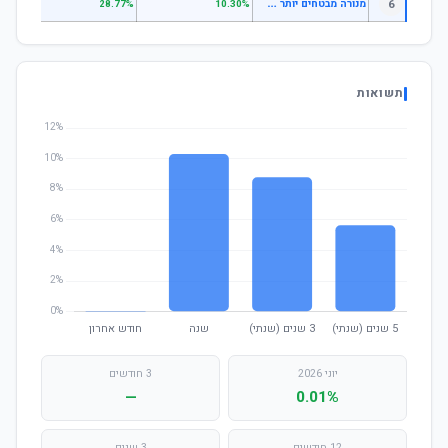
מ
נורה מבטחים יותר מסלול ד'
6
.62%
28.77%
10.30%
תשואות
יוני 2026
3 חודשים
—
0.01%