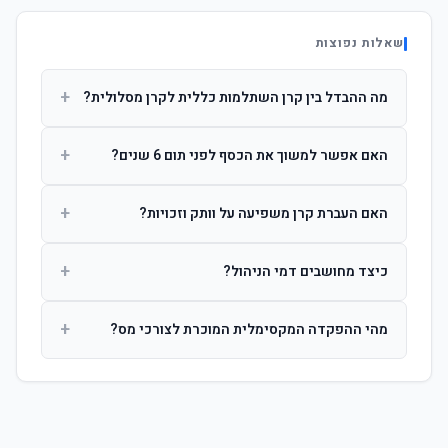
שאלות נפוצות
+
מה ההבדל בין קרן השתלמות כללית לקרן מסלולית?
קרן כללית מנהלת את הכסף בפיזור רחב לפי שיקול דעת מנהל
+
האם אפשר למשוך את הכסף לפני תום 6 שנים?
ההשקעות. קרן מסלולית עוקבת אחרי מדד ספציפי ומאפשרת
לחוסך לבחור את רמת הסיכון בעצמו.
כן, אך משיכה לפני 6 שנות חברות תחויב במס הכנסה מלא על
+
האם העברת קרן משפיעה על וותק וזכויות?
הרווחים. לאחר 6 שנים ניתן למשוך פטור ממס עד לתקרה
הקבועה בחוק.
לא. העברת קרן בין חברות אינה מאפסת את ספירת שנות
+
כיצד מחושבים דמי הניהול?
החברות. הוותק ממשיך להיספר מיום ההפקדה הראשונה.
דמי הניהול נגבים כאחוז שנתי מהיתרה הצבורה. ניתן לנהל משא
+
מהי ההפקדה המקסימלית המוכרת לצורכי מס?
ומתן על שיעורם בעת הצטרפות.
לשכירים: המעסיק מפקיד עד 7.5% ממשכורת + 2.5% ניכוי
מהעובד. לעצמאים: עד 4.5% מההכנסה עם הטבת מס.