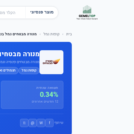
מוצר פנסיוני
בית
›
קופות גמל
›
מנורה מבטחים גמל בניהו
מנורה מבטחים ג
מנורה מבטחים פנסיה וגמל בע
קופות גמל
תגמולים וא
תשואה שנתית
0.34%
12 חודשים אחרונים
⎘
@
W
f
שיתוף: