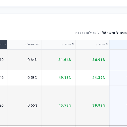
הול אישי IRA
למובילות בקבוצה:
↕
↕
↕
3 שנים
5 שנים
דמי ניהול
נכסי
19
0.64%
31.64%
36.91%
46
0.53%
49.18%
44.39%
26
0.66%
45.78%
39.92%