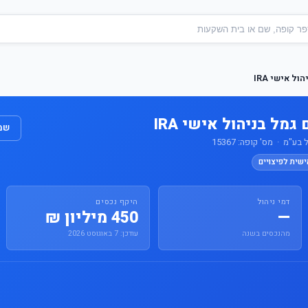
ל אישי IRA
מל בניהול אישי IRA
שמו
"מ · מס' קופה: 15367
ישית לפיצויים
דמי ניהול
היקף נכסים
—
450 מיליון ₪
מהנכסים בשנה
עודכן: 7 באוגוסט 2026