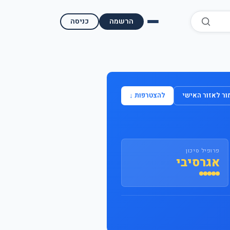
הרשמה
כניסה
השוואת קופות גמל
השוואת בתי השקעות למסחר עצמאי
ר לאזור האישי
להצטרפות ↓
מאמרים ומדריכים
תשואות היסטוריות
פרופיל סיכון
מעקב שוק ההון | גמלטופ
אגרסיבי
תנאי שימוש
אודות גמל טופ