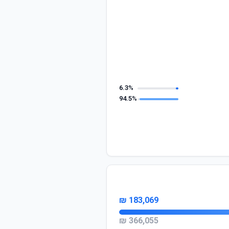
6.3%
94.5%
183,069 ₪
366,055 ₪