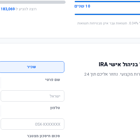
10 שנים
רוצה להגיע ל-
183,069 ₪
* החישוב מבוסס על תשואה שנתית ממוצעת של 0.34%. תשואות עבר אינן מבטיחות תשואות
הול אישי IRA
שכיר
תשואה מוכחת, דמי ניהול תחרותיים ושירות מקצועי. נחזור אליכם תוך 24
שם פרטי
טלפון
סכום חיסכון מצטבר