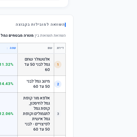
השוואה למובילות בקבוצה
השוואת תשואות בין
מנורה מבטחים גמל בני
דירוג
שם
↕
שנה
אלטשולר שחם
גמל לבני 50 עד
11.32%
1
60
מיטב גמל לבני
14.43%
2
50 עד 60
אלפא מור קופת
גמל לחיסכון,
קופת גמל
לתגמולים וקופת
12.06%
3
גמל אישית
לפיצויים - לבני
50 עד 60