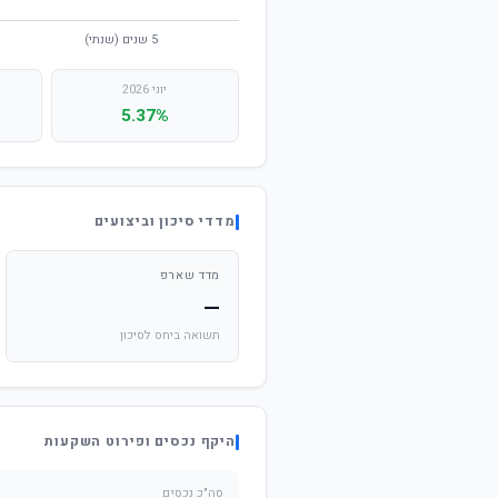
יוני 2026
5.37%
מדדי סיכון וביצועים
מדד שארפ
—
תשואה ביחס לסיכון
היקף נכסים ופירוט השקעות
סה"כ נכסים