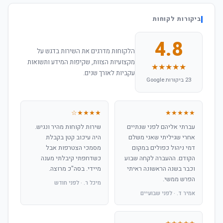
ביקורות לקוחות
4.8
הלקוחות מדרגים את השירות בדגש על
מקצועיות הצוות, שקיפות המידע ותשואות
★★★★★
עקביות לאורך שנים.
23 ביקורות Google
★★★★☆
★★★★★
עברתי אליהם לפני שנתיים
שירות לקוחות מהיר ונגיש.
אחרי שגיליתי שאני משלם
היה עיכוב קטן בקבלת
דמי ניהול כפולים במקום
מסמכי הצטרפות אבל
הקודם. ההעברה לקחה שבוע
כשדחפתי קיבלתי מענה
וכבר בשנה הראשונה ראיתי
מיידי. בסה"כ מרוצה.
הפרש ממשי.
מיכל ר. · לפני חודש
אמיר ד. · לפני שבועיים