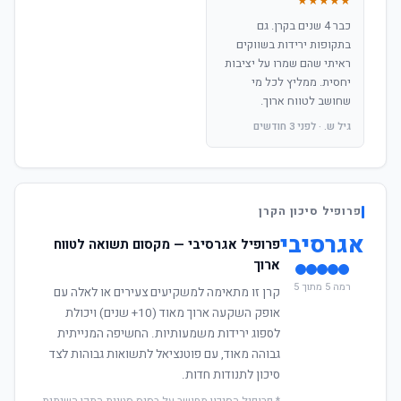
★★★★★
כבר 4 שנים בקרן. גם
בתקופות ירידות בשווקים
ראיתי שהם שמרו על יציבות
יחסית. ממליץ לכל מי
שחושב לטווח ארוך.
גיל ש. · לפני 3 חודשים
פרופיל סיכון הקרן
אגרסיבי
פרופיל אגרסיבי — מקסום תשואה לטווח
ארוך
רמה 5 מתוך 5
קרן זו מתאימה למשקיעים צעירים או לאלה עם
אופק השקעה ארוך מאוד (10+ שנים) ויכולת
לספוג ירידות משמעותיות. החשיפה המנייתית
גבוהה מאוד, עם פוטנציאל לתשואות גבוהות לצד
סיכון לתנודות חדות.