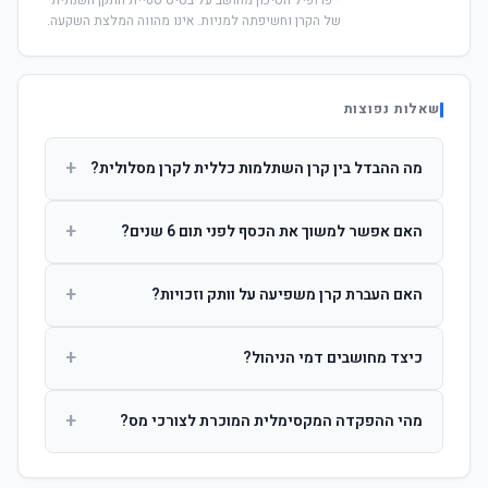
* פרופיל הסיכון מחושב על בסיס סטיית התקן השנתית
של הקרן וחשיפתה למניות. אינו מהווה המלצת השקעה.
שאלות נפוצות
+
מה ההבדל בין קרן השתלמות כללית לקרן מסלולית?
קרן כללית מנהלת את הכסף בפיזור רחב לפי שיקול דעת מנהל
+
האם אפשר למשוך את הכסף לפני תום 6 שנים?
ההשקעות. קרן מסלולית עוקבת אחרי מדד ספציפי ומאפשרת
לחוסך לבחור את רמת הסיכון בעצמו.
כן, אך משיכה לפני 6 שנות חברות תחויב במס הכנסה מלא על
+
האם העברת קרן משפיעה על וותק וזכויות?
הרווחים. לאחר 6 שנים ניתן למשוך פטור ממס עד לתקרה
הקבועה בחוק.
לא. העברת קרן בין חברות אינה מאפסת את ספירת שנות
+
כיצד מחושבים דמי הניהול?
החברות. הוותק ממשיך להיספר מיום ההפקדה הראשונה.
דמי הניהול נגבים כאחוז שנתי מהיתרה הצבורה. ניתן לנהל משא
+
מהי ההפקדה המקסימלית המוכרת לצורכי מס?
ומתן על שיעורם בעת הצטרפות.
לשכירים: המעסיק מפקיד עד 7.5% ממשכורת + 2.5% ניכוי