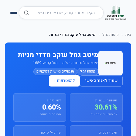
בית
›
קופות גמל
›
מיטב גמל עוקב מדדי מניות
מיטב גמל עוקב מדדי מניות
מיטב גמל ופנסיה בע"מ · מס' קופה: 1689
קופות גמל
תגמולים ואישית לפיצויים
שמור לאזור האישי
להצטרפות ↓
תשואה שנתית
דמי ניהול
0.60%
30.61%
12 חודשים אחרונים
מהנכסים בשנה
היקף נכסים
פרופיל סיכון