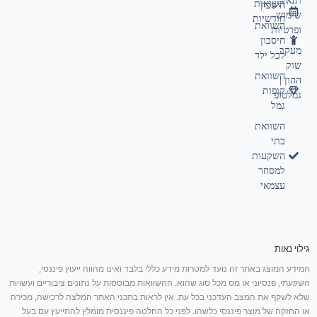
תנאי
תשואות
חיסכון
שימוש
חודשיות
השוואת
ופרטיות
חיסכון
מעקב
לכל ילד
שוק
השוואת
ההון |
קופות
גמלטופ
גמל
השוואת
בתי
השקעות
למסחר
עצמאי
גילוי נאות
המידע המוצג באתר זה נועד למטרות מידע כללי בלבד ואינו מהווה ייעוץ פיננסי,
השקעתי, פנסיוני או מס מכל סוג שהוא. ההשוואות מבוססות על נתונים ציבוריים ועשויות
שלא לשקף את המצב העדכני בכל עת. אין לראות בתכני האתר המלצה לרכישה, מכירה
או החזקה של מוצר פיננסי כלשהו. לפני כל החלטה פיננסית מומלץ להתייעץ עם בעל