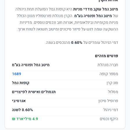
אודות הקרן
מיטב גמל עוקב מדדי מניות
היא קופות גמל הפועלת תחת ניהולה
של
מיטב גמל ופנסיה בע"מ
. הקרן מנהלת פורטפוליו מגוון הכולל
מניות מקומיות ובינלאומיות, אגרות חוב ונכסים נוספים. מדיניות
ההשקעה שמה דגש על פיזור סיכונים ומיטוב תשואה לטווח ארוך.
דמי הניהול עומדים על
0.60%
מהנכסים בשנה.
פרטים מזהים
חברה מנהלת
מיטב גמל ופנסיה בע"מ
מספר קופה
1689
סוג קרן
קופות גמל
מסלול
תגמולים ואישית לפיצויים
פרופיל סיכון
אגרסיבי
דמי ניהול
0.60% לשנה
היקף נכסים
4.9 מיליארד ₪