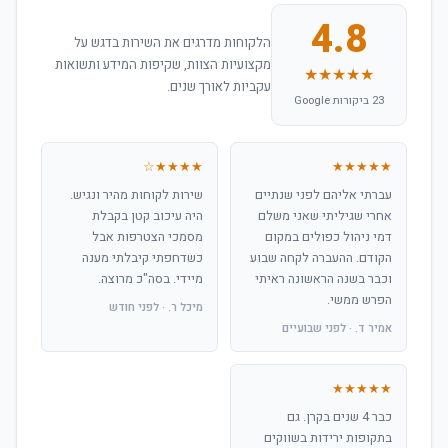
4.8
הלקוחות מדרגים את השירות בדגש על
מקצועיות הצוות, שקיפות המידע ותשואות
★★★★★
עקביות לאורך שנים.
23 ביקורות Google
★★★★☆
★★★★★
עברתי אליהם לפני שנתיים
שירות לקוחות מהיר ונגיש.
אחרי שגיליתי שאני משלם
היה עיכוב קטן בקבלת
דמי ניהול כפולים במקום
מסמכי הצטרפות אבל
הקודם. ההעברה לקחה שבוע
כשדחפתי קיבלתי מענה
וכבר בשנה הראשונה ראיתי
מיידי. בסה"כ מרוצה.
הפרש ממשי.
מיכל ר. · לפני חודש
אמיר ד. · לפני שבועיים
★★★★★
כבר 4 שנים בקרן. גם
בתקופות ירידות בשווקים