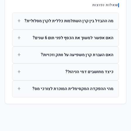
שאלות נפוצות
+
מה ההבדל בין קרן השתלמות כללית לקרן מסלולית?
קרן כללית מנהלת את הכסף בפיזור רחב לפי שיקול דעת מנהל
+
האם אפשר למשוך את הכסף לפני תום 6 שנים?
ההשקעות. קרן מסלולית עוקבת אחרי מדד ספציפי ומאפשרת
לחוסך לבחור את רמת הסיכון בעצמו.
כן, אך משיכה לפני 6 שנות חברות תחויב במס הכנסה מלא על
+
האם העברת קרן משפיעה על וותק וזכויות?
הרווחים. לאחר 6 שנים ניתן למשוך פטור ממס עד לתקרה
הקבועה בחוק.
לא. העברת קרן בין חברות אינה מאפסת את ספירת שנות
+
כיצד מחושבים דמי הניהול?
החברות. הוותק ממשיך להיספר מיום ההפקדה הראשונה.
דמי הניהול נגבים כאחוז שנתי מהיתרה הצבורה. ניתן לנהל משא
+
מהי ההפקדה המקסימלית המוכרת לצורכי מס?
ומתן על שיעורם בעת הצטרפות.
לשכירים: המעסיק מפקיד עד 7.5% ממשכורת + 2.5% ניכוי
מהעובד. לעצמאים: עד 4.5% מההכנסה עם הטבת מס.