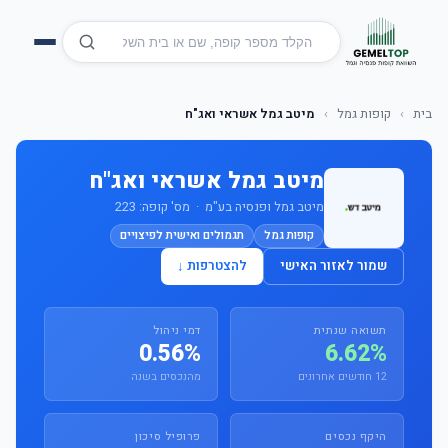
בית
›
קופות גמל
›
מיטב גמל אשראי ואג"ח
מיטב גמל אשראי ואג"ח
מיטב גמל ופנסיה בע"מ · מס' קופה: 223
קופות גמל
תגמולים ואישית לפיצויים
שמור לאזור האישי
להצטרפות ↓
תשואה שנתית
דמי ניהול
0.56%
6.62%
12 חודשים אחרונים
מהנכסים בשנה
היקף נכסים
פרופיל סיכון