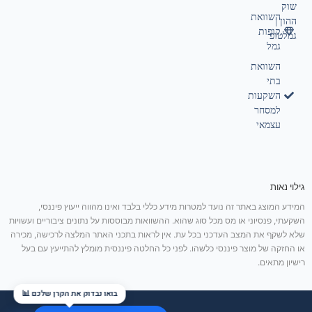
שוק
השוואת
ההון |
קופות
גמלטופ
גמל
השוואת
בתי
השקעות
למסחר
עצמאי
גילוי נאות
המידע המוצג באתר זה נועד למטרות מידע כללי בלבד ואינו מהווה ייעוץ פיננסי,
השקעתי, פנסיוני או מס מכל סוג שהוא. ההשוואות מבוססות על נתונים ציבוריים ועשויות
שלא לשקף את המצב העדכני בכל עת. אין לראות בתכני האתר המלצה לרכישה, מכירה
או החזקה של מוצר פיננסי כלשהו. לפני כל החלטה פיננסית מומלץ להתייעץ עם בעל
רישיון מתאים.
בואו נבדוק את הקרן שלכם 📊