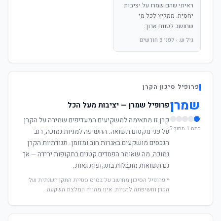
ראיתי שהם שמרו על יציבות
יחסית. ממליץ לכל מי
שחושב לטווח ארוך.
גיל ש. · לפני 3 חודשים
פרופיל סיכון הקרן
שמרן
פרופיל שמרן — יציבות מעל הכל
קרן זו מתאימה למשקיעים המעדיפים שמירה על הקרן
רמה 1 מתוך 5
על פני מקסום תשואה. החשיפה למניות נמוכה, רוב
הנכסים מושקעים באגרות חוב ומזומן. תנודתיות הקרן
נמוכה, מה שאומר הפסדים קטנים בתקופות ירידה — אך
גם תשואות מוגבלות בתקופות גאות.
* פרופיל הסיכון מחושב על בסיס סטיית התקן השנתית של
הקרן וחשיפתה למניות. אינו מהווה המלצת השקעה.