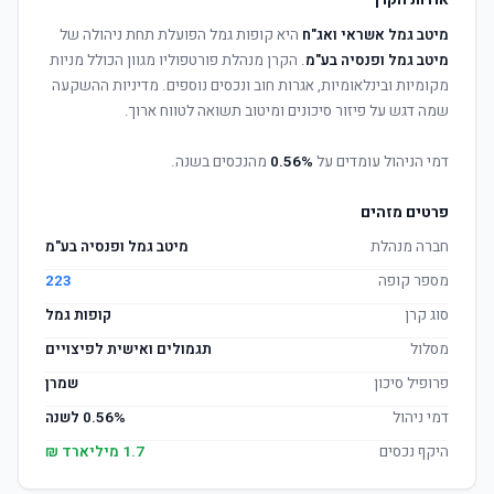
אודות הקרן
מיטב גמל אשראי ואג"ח
היא קופות גמל הפועלת תחת ניהולה של
מיטב גמל ופנסיה בע"מ
. הקרן מנהלת פורטפוליו מגוון הכולל מניות
מקומיות ובינלאומיות, אגרות חוב ונכסים נוספים. מדיניות ההשקעה
שמה דגש על פיזור סיכונים ומיטוב תשואה לטווח ארוך.
דמי הניהול עומדים על
0.56%
מהנכסים בשנה.
פרטים מזהים
חברה מנהלת
מיטב גמל ופנסיה בע"מ
מספר קופה
223
סוג קרן
קופות גמל
מסלול
תגמולים ואישית לפיצויים
פרופיל סיכון
שמרן
דמי ניהול
0.56% לשנה
היקף נכסים
1.7 מיליארד ₪