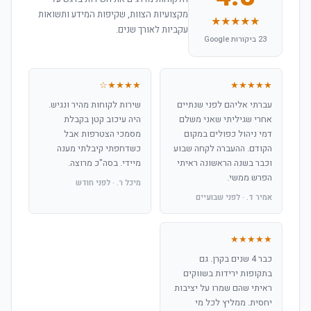
מקצועיות הצוות, שקיפות המידע ותשואות
★★★★★
עקביות לאורך שנים.
23 ביקורות Google
★★★★☆
★★★★★
עברתי אליהם לפני שנתיים
שירות לקוחות מהיר ונגיש.
אחרי שגיליתי שאני משלם
היה עיכוב קטן בקבלת
דמי ניהול כפולים במקום
מסמכי הצטרפות אבל
הקודם. ההעברה לקחה שבוע
כשדחפתי קיבלתי מענה
וכבר בשנה הראשונה ראיתי
מיידי. בסה"כ מרוצה.
הפרש ממשי.
מיכל ר. · לפני חודש
אמיר ד. · לפני שבועיים
★★★★★
כבר 4 שנים בקרן. גם
בתקופות ירידות בשווקים
ראיתי שהם שמרו על יציבות
יחסית. ממליץ לכל מי