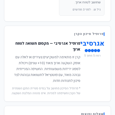
שחושב לטווח ארוך.
גיל ש. · לפני 3 חודשים
פרופיל סיכון הקרן
אגרסיבי
פרופיל אגרסיבי — מקסום תשואה לטווח
ארוך
רמה 5 מתוך 5
קרן זו מתאימה למשקיעים צעירים או לאלה עם
אופק השקעה ארוך מאוד (10+ שנים) ויכולת
לספוג ירידות משמעותיות. החשיפה המנייתית
גבוהה מאוד, עם פוטנציאל לתשואות גבוהות לצד
סיכון לתנודות חדות.
* פרופיל הסיכון מחושב על בסיס סטיית התקן השנתית
של הקרן וחשיפתה למניות. אינו מהווה המלצת השקעה.
שאלות נפוצות