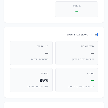
5 שנים
—
מדדי סיכון וביצועים
מדד שארפ
סטיית תקן
—
—
תשואה ביחס לסיכון
תנודתיות שנתית
אלפא
נזילות
89%
—
ביצוע עודף על מדד ייחוס
אחוז נכסים סחירים