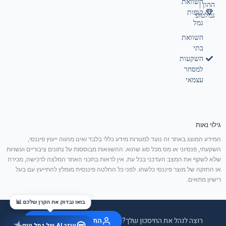
השוואת
ההון |
קופות
גמלטופ
גמל
השוואת
בתי
השקעות
למסחר
עצמאי
גילוי נאות
המידע המוצג באתר זה נועד למטרות מידע כללי בלבד ואינו מהווה ייעוץ פיננסי,
השקעתי, פנסיוני או מס מכל סוג שהוא. ההשוואות מבוססות על נתונים ציבוריים ועשויות
שלא לשקף את המצב העדכני בכל עת. אין לראות בתכני האתר המלצה לרכישה, מכירה
או החזקה של מוצר פיננסי כלשהו. לפני כל החלטה פיננסית מומלץ להתייעץ עם בעל
רישיון מתאים.
בואו נבדוק את הקרן שלכם 📊
רוצה לנהל את החיסכון שלך?
התחבר / הצטרף בחינם
עוזר AI של גמל טופ