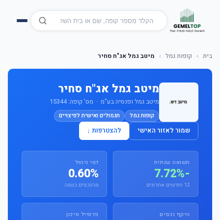
בית
›
קופות גמל
›
מיטב גמל אג"ח סחיר
מיטב גמל אג"ח סחיר
מיטב גמל ופנסיה בע"מ · מס' קופה: 15344
קופות גמל
תגמולים ואישית לפיצויים
שמור לאזור האישי
להצטרפות ↓
תשואה שנתית
דמי ניהול
0.60%
-7.72%
12 חודשים אחרונים
מהנכסים בשנה
היקף נכסים
פרופיל סיכון