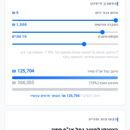
מחשבון חיסכון
0 ₪
סכום צבור כיום
1,500 ₪
הפקדה חודשית
10 שנים
תקופת חיסכון
* החישוב מבוסס על תשואה שנתית ממוצעת של -7.72%. תשואות עבר אינן
מבטיחות תשואות עתידיות. להמחשה בלבד.
125,704 ₪
מיטב גמל אג"ח סחיר
366,055 ₪
ממוצע הענף (13%)
רוצה להגיע ל-
125,704 ₪
?
השאר פרטים עכשיו
הצטרפות ופנייה
הצטרפו למיטב גמל אג"ח סחיר