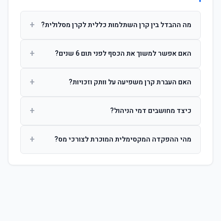
+
מה ההבדל בין קרן השתלמות כללית לקרן מסלולית?
קרן כללית מנהלת את הכסף בפיזור רחב לפי שיקול דעת מנהל
+
האם אפשר למשוך את הכסף לפני תום 6 שנים?
ההשקעות. קרן מסלולית עוקבת אחרי מדד ספציפי ומאפשרת
לחוסך לבחור את רמת הסיכון בעצמו.
כן, אך משיכה לפני 6 שנות חברות תחויב במס הכנסה מלא על
+
האם העברת קרן משפיעה על וותק וזכויות?
הרווחים. לאחר 6 שנים ניתן למשוך פטור ממס עד לתקרה
הקבועה בחוק.
לא. העברת קרן בין חברות אינה מאפסת את ספירת שנות
+
כיצד מחושבים דמי הניהול?
החברות. הוותק ממשיך להיספר מיום ההפקדה הראשונה.
דמי הניהול נגבים כאחוז שנתי מהיתרה הצבורה. ניתן לנהל משא
+
מהי ההפקדה המקסימלית המוכרת לצורכי מס?
ומתן על שיעורם בעת הצטרפות.
לשכירים: המעסיק מפקיד עד 7.5% ממשכורת + 2.5% ניכוי
מהעובד. לעצמאים: עד 4.5% מההכנסה עם הטבת מס.