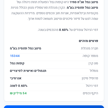
מיטב גמל אג"ח סחיר
היא קופות גמל הפועלת תחת ניהולה של
מיטב גמל ופנסיה בע"מ
. הקרן מנהלת פורטפוליו מגוון הכולל מניות
מקומיות ובינלאומיות, אגרות חוב ונכסים נוספים. מדיניות ההשקעה
שמה דגש על פיזור סיכונים ומיטוב תשואה לטווח ארוך.
דמי הניהול עומדים על
0.60%
מהנכסים בשנה.
פרטים מזהים
חברה מנהלת
מיטב גמל ופנסיה בע"מ
מספר קופה
15344
סוג קרן
קופות גמל
מסלול
תגמולים ואישית לפיצויים
פרופיל סיכון
אגרסיבי
דמי ניהול
0.60% לשנה
היקף נכסים
54 מיליון ₪