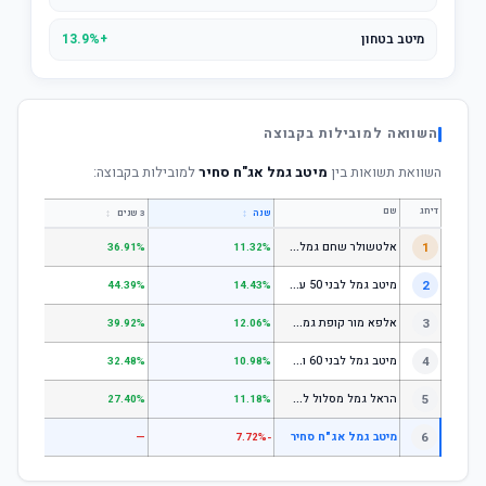
מיטב בטחון
+13.9%
השוואה למובילות בקבוצה
השוואת תשואות בין
מיטב גמל אג"ח סחיר
למובילות בקבוצה:
דירוג
שם
↕
↕
שנה
3 שנים
5 שנים
א
לטשולר שחם גמל לבני 50 עד 60
1
.64%
36.91%
11.32%
מ
יטב גמל לבני 50 עד 60
2
.18%
44.39%
14.43%
א
לפא מור קופת גמל לחיסכון, קופת גמל לתגמולים וקופת גמל אישית לפיצויים - לבני 50 עד 60
3
.78%
39.92%
12.06%
מ
יטב גמל לבני 60 ומעלה
4
.51%
32.48%
10.98%
ה
ראל גמל מסלול לגילאי 60 ומעלה
5
.11%
27.40%
11.18%
6
מיטב גמל אג"ח סחיר
—
—
-7.72%