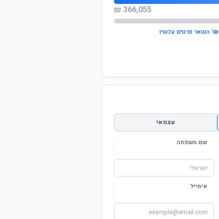
366,055 ₪
?
השאר פרטים עכשיו
עצמאי
שם משפחה
אימייל