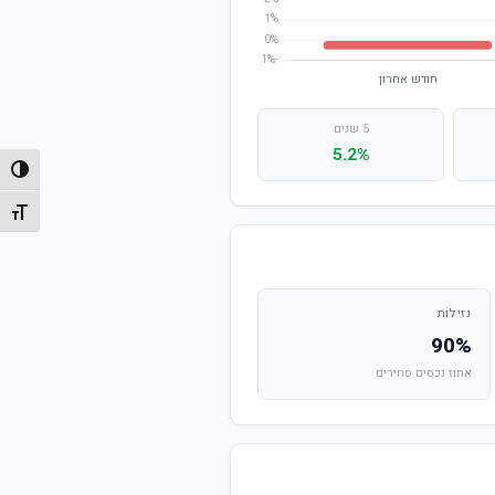
5 שנים
5.2%
הפעל/
מתג גו
נזילות
90%
אחוז נכסים סחירים