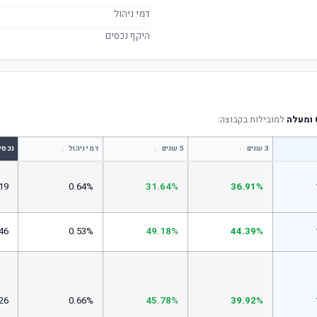
דמי ניהול
היקף נכסים
למובילות בקבוצה:
↕
↕
↕
3 שנים
5 שנים
דמי ניהול
נכסי
19
0.64%
31.64%
36.91%
46
0.53%
49.18%
44.39%
26
0.66%
45.78%
39.92%