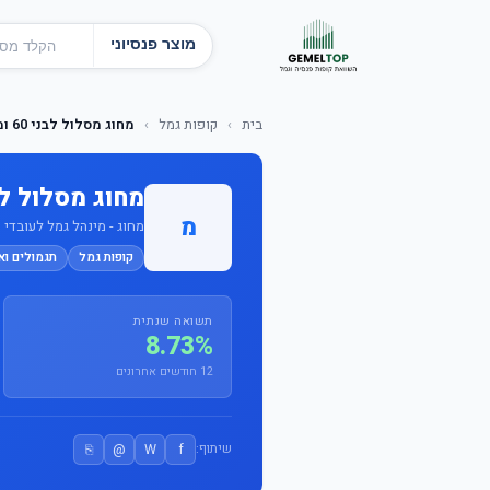
מוצר פנסיוני
בית
›
קופות גמל
›
מחוג מסלול לבני 60 ומעלה
מחוג מסלול לבני 60 
מ
מחוג - מינהל גמל לעובדי ח
קופות גמל
תגמולים וא
תשואה שנתית
8.73%
12 חודשים אחרונים
⎘
@
W
f
שיתוף: