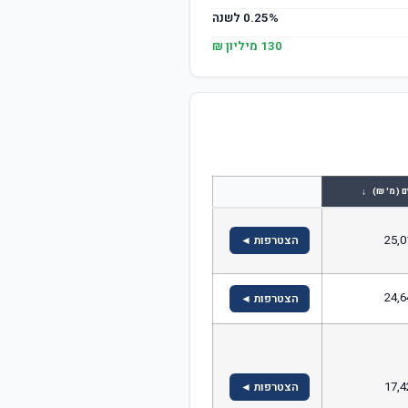
0.25% לשנה
130 מיליון ₪
↓
ם (מ' ₪)
25,0
הצטרפות ◄
24,6
הצטרפות ◄
17,4
הצטרפות ◄