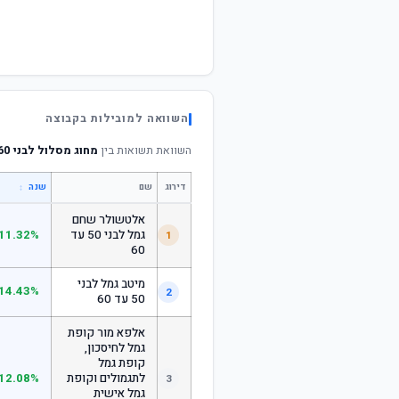
השוואה למובילות בקבוצה
השוואת תשואות בין
מחוג מסלול לבני 60 ומעלה
דירוג
שם
↕
שנה
אלטשולר שחם
גמל לבני 50 עד
11.32%
1
60
מיטב גמל לבני
14.43%
2
50 עד 60
אלפא מור קופת
גמל לחיסכון,
קופת גמל
לתגמולים וקופת
12.08%
3
גמל אישית