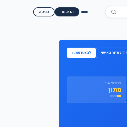
הרשמה
כניסה
השוואת קופות גמל
השוואת בתי השקעות למסחר עצמאי
ר לאזור האישי
להצטרפות ↓
מאמרים ומדריכים
תשואות היסטוריות
פרופיל סיכון
מעקב שוק ההון | גמלטופ
מתון
תנאי שימוש
אודות גמל טופ