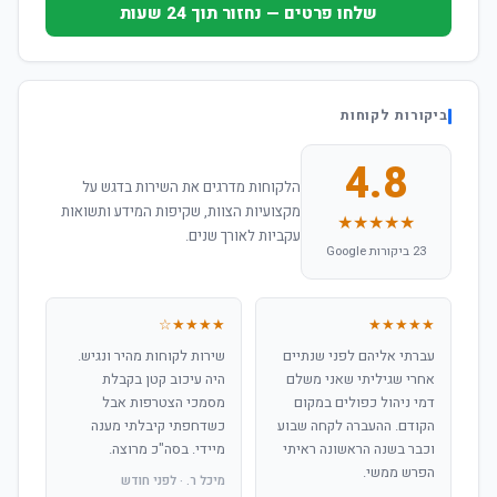
שלחו פרטים — נחזור תוך 24 שעות
ביקורות לקוחות
4.8
הלקוחות מדרגים את השירות בדגש על
מקצועיות הצוות, שקיפות המידע ותשואות
★★★★★
עקביות לאורך שנים.
23 ביקורות Google
★★★★☆
★★★★★
עברתי אליהם לפני שנתיים
שירות לקוחות מהיר ונגיש.
אחרי שגיליתי שאני משלם
היה עיכוב קטן בקבלת
דמי ניהול כפולים במקום
מסמכי הצטרפות אבל
הקודם. ההעברה לקחה שבוע
כשדחפתי קיבלתי מענה
וכבר בשנה הראשונה ראיתי
מיידי. בסה"כ מרוצה.
הפרש ממשי.
מיכל ר. · לפני חודש