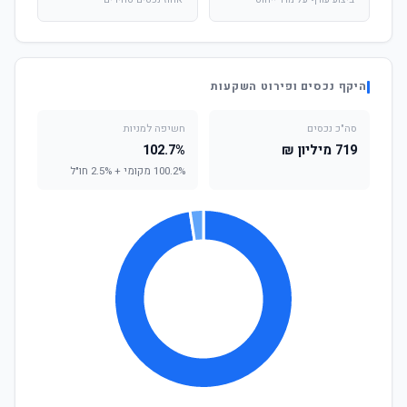
ביצוע עודף על מדד ייחוס
אחוז נכסים סחירים
היקף נכסים ופירוט השקעות
סה"כ נכסים
חשיפה למניות
719 מיליון ₪
102.7%
100.2% מקומי + 2.5% חו"ל