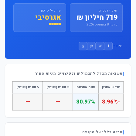
היקף נכסים
פרופיל סיכון
719 מיליון ₪
אגרסיבי
עודכן: 8 באוגוסט 2026
⎘
@
W
f
שיתוף:
תשואות מגדל לתגמולים ולפיצויים מניות סחיר
חודש אחרון
שנה אחרונה
3 שנים (שנתי)
5 שנים (שנתי)
—
—
30.97%
-8.96%
מידע כללי על הקופה