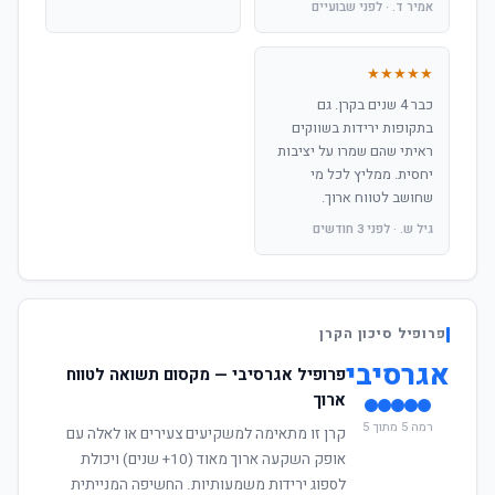
אמיר ד. · לפני שבועיים
★★★★★
כבר 4 שנים בקרן. גם
בתקופות ירידות בשווקים
ראיתי שהם שמרו על יציבות
יחסית. ממליץ לכל מי
שחושב לטווח ארוך.
גיל ש. · לפני 3 חודשים
פרופיל סיכון הקרן
אגרסיבי
פרופיל אגרסיבי — מקסום תשואה לטווח
ארוך
רמה 5 מתוך 5
קרן זו מתאימה למשקיעים צעירים או לאלה עם
אופק השקעה ארוך מאוד (10+ שנים) ויכולת
לספוג ירידות משמעותיות. החשיפה המנייתית