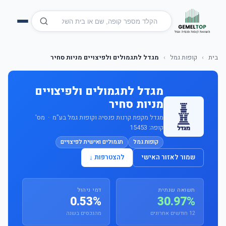
בית
›
קופות גמל
›
מגדל לתגמולים ולפיצויים מניות סחיר
מגדל לתגמולים ולפיצויים
מניות סחיר
מגדל מקפת קרנות פנסיה וקופות גמל בע"מ · מס'
קופה: 15453
קופות גמל
תגמולים ואישית לפיצויים
שמור לאזור האישי
להצטרפות ↓
תשואה שנתית
דמי ניהול
0.53%
30.97%
12 חודשים אחרונים
מהנכסים בשנה