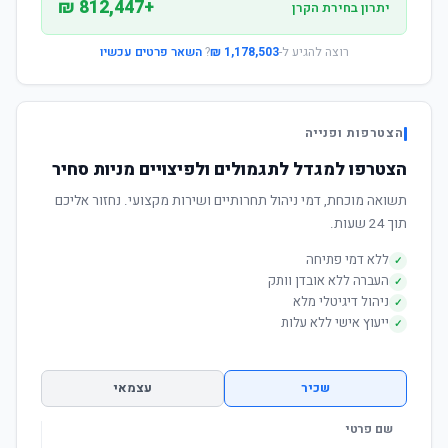
+812,447 ₪
יתרון בחירת הקרן
רוצה להגיע ל-
1,178,503 ₪
?
השאר פרטים עכשיו
הצטרפות ופנייה
הצטרפו למגדל לתגמולים ולפיצויים מניות סחיר
תשואה מוכחת, דמי ניהול תחרותיים ושירות מקצועי. נחזור אליכם
תוך 24 שעות.
ללא דמי פתיחה
✓
העברה ללא אובדן וותק
✓
ניהול דיגיטלי מלא
✓
ייעוץ אישי ללא עלות
✓
שכיר
עצמאי
שם פרטי