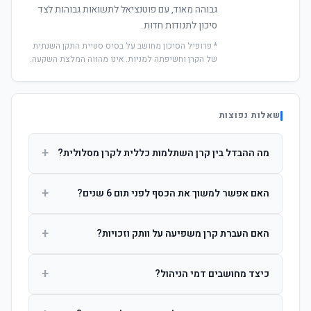
גבוהה מאוד, עם פוטנציאל לתשואות גבוהות לצד
סיכון לתנודות חדות.
* פרופיל הסיכון מחושב על בסיס סטיית התקן השנתית
של הקרן וחשיפתה למניות. אינו מהווה המלצת השקעה.
שאלות נפוצות
+
מה ההבדל בין קרן השתלמות כללית לקרן מסלולית?
קרן כללית מנהלת את הכסף בפיזור רחב לפי שיקול דעת מנהל
+
האם אפשר למשוך את הכסף לפני תום 6 שנים?
ההשקעות. קרן מסלולית עוקבת אחרי מדד ספציפי ומאפשרת
לחוסך לבחור את רמת הסיכון בעצמו.
כן, אך משיכה לפני 6 שנות חברות תחויב במס הכנסה מלא על
+
האם העברת קרן משפיעה על וותק וזכויות?
הרווחים. לאחר 6 שנים ניתן למשוך פטור ממס עד לתקרה
הקבועה בחוק.
לא. העברת קרן בין חברות אינה מאפסת את ספירת שנות
+
כיצד מחושבים דמי הניהול?
החברות. הוותק ממשיך להיספר מיום ההפקדה הראשונה.
דמי הניהול נגבים כאחוז שנתי מהיתרה הצבורה. ניתן לנהל משא