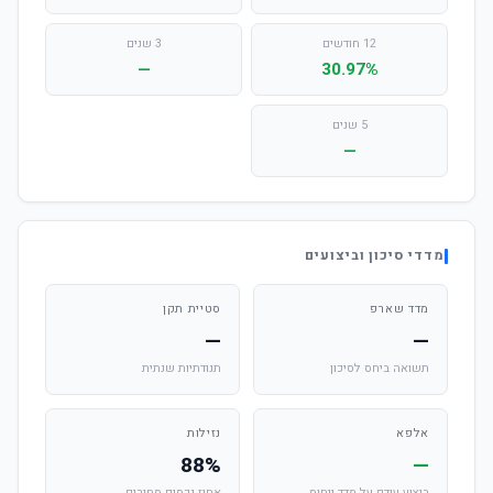
12 חודשים
3 שנים
—
30.97%
5 שנים
—
מדדי סיכון וביצועים
מדד שארפ
סטיית תקן
—
—
תשואה ביחס לסיכון
תנודתיות שנתית
אלפא
נזילות
88%
—