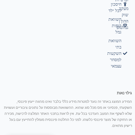
חיסכון
מעקב
לכל ילד
שוק
השוואת
ההון |
קופות
גמלטופ
גמל
השוואת
בתי
השקעות
למסחר
עצמאי
גילוי נאות
המידע המוצג באתר זה נועד למטרות מידע כללי בלבד ואינו מהווה ייעוץ פיננסי,
השקעתי, פנסיוני או מס מכל סוג שהוא. ההשוואות מבוססות על נתונים ציבוריים ועשויות
שלא לשקף את המצב העדכני בכל עת. אין לראות בתכני האתר המלצה לרכישה, מכירה
או החזקה של מוצר פיננסי כלשהו. לפני כל החלטה פיננסית מומלץ להתייעץ עם בעל
רישיון מתאים.