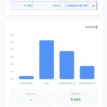
י
לין לפידות קופת גמל מסלול אג"ח ממשלות
6
.41%
11.99%
5.32%
תשואות
יוני 2026
3 חודשים
—
0.44%