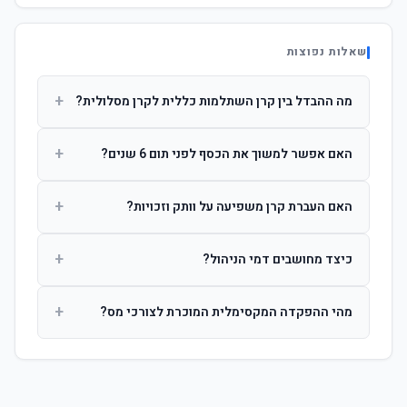
שאלות נפוצות
+
מה ההבדל בין קרן השתלמות כללית לקרן מסלולית?
קרן כללית מנהלת את הכסף בפיזור רחב לפי שיקול דעת מנהל
+
האם אפשר למשוך את הכסף לפני תום 6 שנים?
ההשקעות. קרן מסלולית עוקבת אחרי מדד ספציפי ומאפשרת
לחוסך לבחור את רמת הסיכון בעצמו.
כן, אך משיכה לפני 6 שנות חברות תחויב במס הכנסה מלא על
+
האם העברת קרן משפיעה על וותק וזכויות?
הרווחים. לאחר 6 שנים ניתן למשוך פטור ממס עד לתקרה
הקבועה בחוק.
לא. העברת קרן בין חברות אינה מאפסת את ספירת שנות
+
כיצד מחושבים דמי הניהול?
החברות. הוותק ממשיך להיספר מיום ההפקדה הראשונה.
דמי הניהול נגבים כאחוז שנתי מהיתרה הצבורה. ניתן לנהל משא
+
מהי ההפקדה המקסימלית המוכרת לצורכי מס?
ומתן על שיעורם בעת הצטרפות.
לשכירים: המעסיק מפקיד עד 7.5% ממשכורת + 2.5% ניכוי
מהעובד. לעצמאים: עד 4.5% מההכנסה עם הטבת מס.