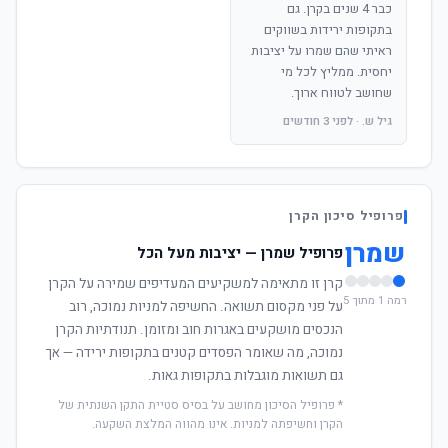
כבר 4 שנים בקרן. גם
בתקופות ירידות בשווקים
ראיתי שהם שמרו על יציבות
יחסית. ממליץ לכל מי
שחושב לטווח ארוך.
גיל ש. · לפני 3 חודשים
פרופיל סיכון הקרן
שמרן
פרופיל שמרן — יציבות מעל הכל
קרן זו מתאימה למשקיעים המעדיפים שמירה על הקרן
רמה 1 מתוך 5
על פני מקסום תשואה. החשיפה למניות נמוכה, רוב
הנכסים מושקעים באגרות חוב ומזומן. תנודתיות הקרן
נמוכה, מה שאומר הפסדים קטנים בתקופות ירידה — אך
גם תשואות מוגבלות בתקופות גאות.
* פרופיל הסיכון מחושב על בסיס סטיית התקן השנתית של
הקרן וחשיפתה למניות. אינו מהווה המלצת השקעה.