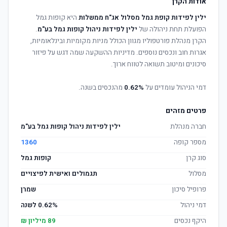
אודות הקרן
ילין לפידות קופת גמל מסלול אג"ח ממשלות
היא קופות גמל
הפועלת תחת ניהולה של
ילין לפידות ניהול קופות גמל בע"מ
.
הקרן מנהלת פורטפוליו מגוון הכולל מניות מקומיות ובינלאומיות,
אגרות חוב ונכסים נוספים. מדיניות ההשקעה שמה דגש על פיזור
סיכונים ומיטוב תשואה לטווח ארוך.
דמי הניהול עומדים על
0.62%
מהנכסים בשנה.
פרטים מזהים
חברה מנהלת
ילין לפידות ניהול קופות גמל בע"מ
מספר קופה
1360
סוג קרן
קופות גמל
מסלול
תגמולים ואישית לפיצויים
פרופיל סיכון
שמרן
דמי ניהול
0.62% לשנה
היקף נכסים
89 מיליון ₪