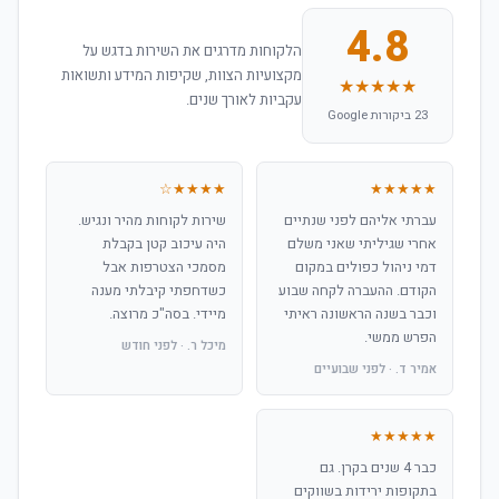
4.8
הלקוחות מדרגים את השירות בדגש על
מקצועיות הצוות, שקיפות המידע ותשואות
★★★★★
עקביות לאורך שנים.
23 ביקורות Google
★★★★☆
★★★★★
עברתי אליהם לפני שנתיים
שירות לקוחות מהיר ונגיש.
אחרי שגיליתי שאני משלם
היה עיכוב קטן בקבלת
דמי ניהול כפולים במקום
מסמכי הצטרפות אבל
הקודם. ההעברה לקחה שבוע
כשדחפתי קיבלתי מענה
וכבר בשנה הראשונה ראיתי
מיידי. בסה"כ מרוצה.
הפרש ממשי.
מיכל ר. · לפני חודש
אמיר ד. · לפני שבועיים
★★★★★
כבר 4 שנים בקרן. גם
בתקופות ירידות בשווקים