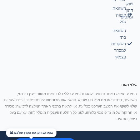
שוק
השוואת
ההון |
קופות
גמלטופ
גמל
השוואת
בתי
השקעות
למסחר
עצמאי
גילוי נאות
המידע המוצג באתר זה נועד למטרות מידע כללי בלבד ואינו מהווה ייעוץ פיננסי,
השקעתי, פנסיוני או מס מכל סוג שהוא. ההשוואות מבוססות על נתונים ציבוריים ועשויות
שלא לשקף את המצב העדכני בכל עת. אין לראות בתכני האתר המלצה לרכישה, מכירה
או החזקה של מוצר פיננסי כלשהו. לפני כל החלטה פיננסית מומלץ להתייעץ עם בעל
רישיון מתאים.
בואו נבדוק את הקרן שלכם 📊