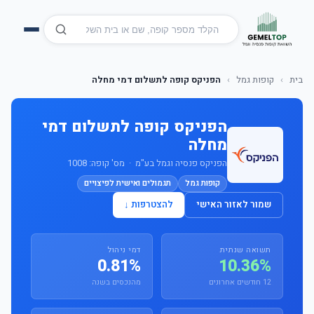
בית
›
קופות גמל
›
הפניקס קופה לתשלום דמי מחלה
הפניקס קופה לתשלום דמי
מחלה
הפניקס פנסיה וגמל בע"מ · מס' קופה: 1008
קופות גמל
תגמולים ואישית לפיצויים
שמור לאזור האישי
להצטרפות ↓
תשואה שנתית
דמי ניהול
0.81%
10.36%
12 חודשים אחרונים
מהנכסים בשנה