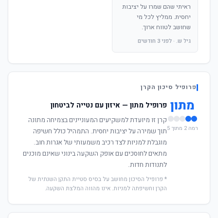
ראיתי שהם שמרו על יציבות
יחסית. ממליץ לכל מי
שחושב לטווח ארוך.
גיל ש. · לפני 3 חודשים
פרופיל סיכון הקרן
מתון
פרופיל מתון — איזון עם נטייה לביטחון
קרן זו מיועדת למשקיעים המעוניינים בצמיחה מתונה
רמה 2 מתוך 5
תוך שמירה על יציבות יחסית. התמהיל כולל חשיפה
מוגבלת למניות לצד רכיב משמעותי של אגרות חוב.
מתאים לחוסכים עם אופק השקעה בינוני שאינם מוכנים
לתנודות חדות.
* פרופיל הסיכון מחושב על בסיס סטיית התקן השנתית של
הקרן וחשיפתה למניות. אינו מהווה המלצת השקעה.