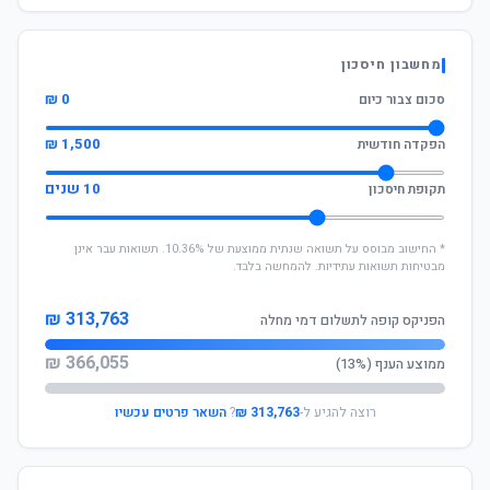
מחשבון חיסכון
0 ₪
סכום צבור כיום
1,500 ₪
הפקדה חודשית
10 שנים
תקופת חיסכון
* החישוב מבוסס על תשואה שנתית ממוצעת של 10.36%. תשואות עבר אינן
מבטיחות תשואות עתידיות. להמחשה בלבד.
313,763 ₪
הפניקס קופה לתשלום דמי מחלה
366,055 ₪
ממוצע הענף (13%)
רוצה להגיע ל-
313,763 ₪
?
השאר פרטים עכשיו