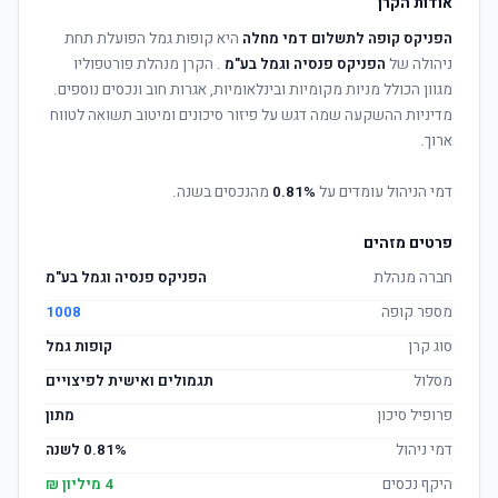
אודות הקרן
הפניקס קופה לתשלום דמי מחלה
היא קופות גמל הפועלת תחת
ניהולה של
הפניקס פנסיה וגמל בע"מ
. הקרן מנהלת פורטפוליו
מגוון הכולל מניות מקומיות ובינלאומיות, אגרות חוב ונכסים נוספים.
מדיניות ההשקעה שמה דגש על פיזור סיכונים ומיטוב תשואה לטווח
ארוך.
דמי הניהול עומדים על
0.81%
מהנכסים בשנה.
פרטים מזהים
חברה מנהלת
הפניקס פנסיה וגמל בע"מ
מספר קופה
1008
סוג קרן
קופות גמל
מסלול
תגמולים ואישית לפיצויים
פרופיל סיכון
מתון
דמי ניהול
0.81% לשנה
היקף נכסים
4 מיליון ₪