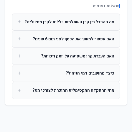
שאלות נפוצות
+
מה ההבדל בין קרן השתלמות כללית לקרן מסלולית?
קרן כללית מנהלת את הכסף בפיזור רחב לפי שיקול דעת מנהל
+
האם אפשר למשוך את הכסף לפני תום 6 שנים?
ההשקעות. קרן מסלולית עוקבת אחרי מדד ספציפי ומאפשרת
לחוסך לבחור את רמת הסיכון בעצמו.
כן, אך משיכה לפני 6 שנות חברות תחויב במס הכנסה מלא על
+
האם העברת קרן משפיעה על וותק וזכויות?
הרווחים. לאחר 6 שנים ניתן למשוך פטור ממס עד לתקרה
הקבועה בחוק.
לא. העברת קרן בין חברות אינה מאפסת את ספירת שנות
+
כיצד מחושבים דמי הניהול?
החברות. הוותק ממשיך להיספר מיום ההפקדה הראשונה.
דמי הניהול נגבים כאחוז שנתי מהיתרה הצבורה. ניתן לנהל משא
+
מהי ההפקדה המקסימלית המוכרת לצורכי מס?
ומתן על שיעורם בעת הצטרפות.
לשכירים: המעסיק מפקיד עד 7.5% ממשכורת + 2.5% ניכוי
מהעובד. לעצמאים: עד 4.5% מההכנסה עם הטבת מס.