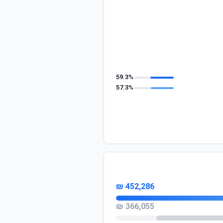
59.3%
57.3%
452,286 ₪
366,055 ₪