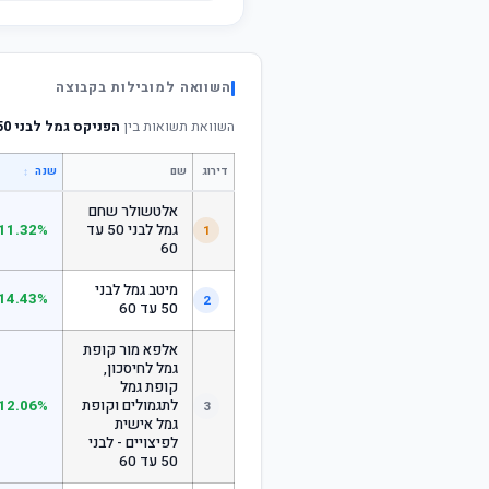
השוואה למובילות בקבוצה
השוואת תשואות בין
הפניקס גמל לבני 50 ומטה
דירוג
שם
↕
שנה
אלטשולר שחם
גמל לבני 50 עד
11.32%
1
60
מיטב גמל לבני
14.43%
2
50 עד 60
אלפא מור קופת
גמל לחיסכון,
קופת גמל
לתגמולים וקופת
12.06%
3
גמל אישית
לפיצויים - לבני
50 עד 60