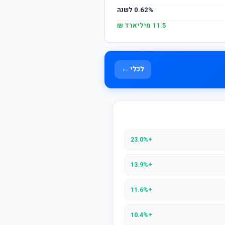
0.62% לשנה
11.5 מיליארד ₪
לכלי ←
+23.0%
+13.9%
+11.6%
+10.4%