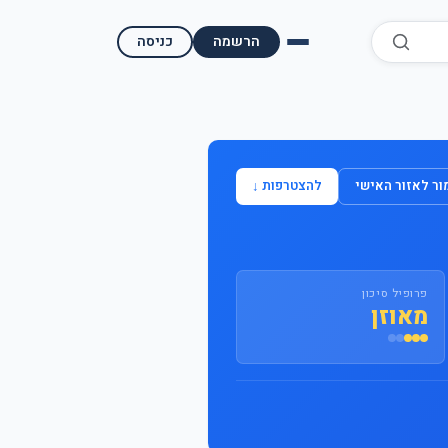
הרשמה
כניסה
השוואת קופות גמל
השוואת בתי השקעות למסחר עצמאי
ר לאזור האישי
להצטרפות ↓
מאמרים ומדריכים
תשואות היסטוריות
פרופיל סיכון
מעקב שוק ההון | גמלטופ
מאוזן
תנאי שימוש
אודות גמל טופ