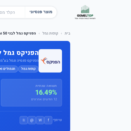
מוצר פנסיוני
בית
›
קופות גמל
›
הפניקס גמל לבני 50 ומטה
הפניקס גמל לבני 50
הפניקס פנסיה וגמל בע"מ · מ
קופות גמל
תגמולים וא
תשואה שנתית
16.49%
12 חודשים אחרונים
⎘
@
W
f
שיתוף: