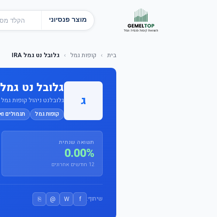
מוצר פנסיוני
בית
›
קופות גמל
›
גלובל נט גמל IRA
גלובל נט גמל IRA
ג
גלובלנט ניהול קופות גמל בע
קופות גמל
תגמולים וא
תשואה שנתית
0.00%
12 חודשים אחרונים
⎘
@
W
f
שיתוף: