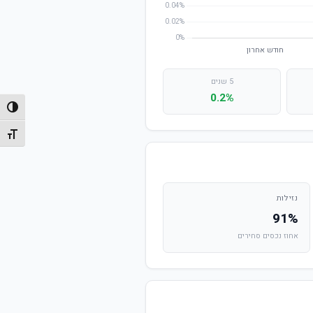
5 שנים
0.2%
הפעל/
מתג גו
נזילות
91%
אחוז נכסים סחירים