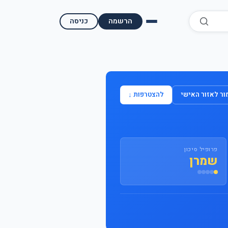
הרשמה
כניסה
השוואת קופות גמל
השוואת בתי השקעות למסחר עצמאי
ר לאזור האישי
להצטרפות ↓
מאמרים ומדריכים
תשואות היסטוריות
פרופיל סיכון
מעקב שוק ההון | גמלטופ
שמרן
תנאי שימוש
אודות גמל טופ