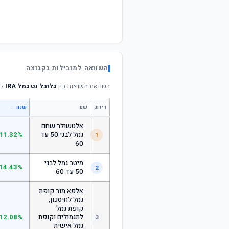
השוואה למובילות בקבוצה
השוואת תשואות בין
גלובל נט גמל IRA
למ
דירוג
שם
↕
שנה
אלטשולר שחם
גמל לבני 50 עד
11.32%
1
60
מיטב גמל לבני
14.43%
2
50 עד 60
אלפא מור קופת
גמל לחיסכון,
קופת גמל
לתגמולים וקופת
12.08%
3
גמל אישית