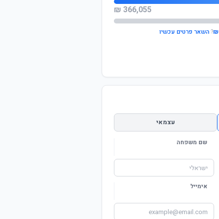
366,055 ₪
?
השאר פרטים עכשיו
עצמאי
שם משפחה
אימייל