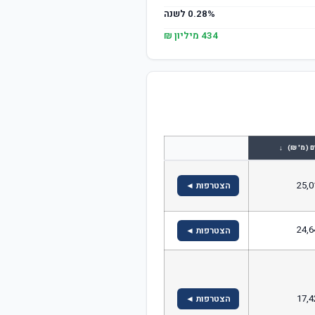
0.28% לשנה
434 מיליון ₪
↓
ם (מ' ₪)
25,0
הצטרפות ◄
24,6
הצטרפות ◄
17,4
הצטרפות ◄