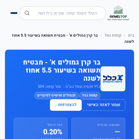
בית
›
קופות גמל
›
בר קרן גמולים א' - מבטיח תשואה בשיעור 5.5 אחוז
לשנה
בר קרן גמולים א' - מבטיח
תשואה בשיעור 5.5 אחוז
לשנה
כלל פנסיה וגמל בע"מ · מס' קופה: 539
קופות גמל
תגמולים ואישית לפיצויים
שמור לאזור האישי
להצטרפות ↓
תשואה שנתית
דמי ניהול
0.20%
—