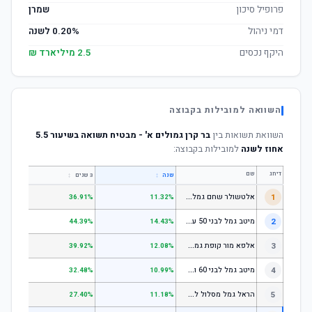
פרופיל סיכון
שמרן
דמי ניהול
0.20% לשנה
היקף נכסים
2.5 מיליארד ₪
השוואה למובילות בקבוצה
השוואת תשואות בין
בר קרן גמולים א' - מבטיח תשואה בשיעור 5.5
אחוז לשנה
למובילות בקבוצה:
דירוג
שם
↕
↕
שנה
3 שנים
5 שנים
א
לטשולר שחם גמל לבני 50 עד 60
1
.64%
36.91%
11.32%
מ
יטב גמל לבני 50 עד 60
2
.18%
44.39%
14.43%
א
לפא מור קופת גמל לחיסכון, קופת גמל לתגמולים וקופת גמל אישית לפיצויים - לבני 50 עד 60
3
.78%
39.92%
12.08%
מ
יטב גמל לבני 60 ומעלה
4
.51%
32.48%
10.99%
ה
ראל גמל מסלול לגילאי 60 ומעלה
5
.11%
27.40%
11.18%