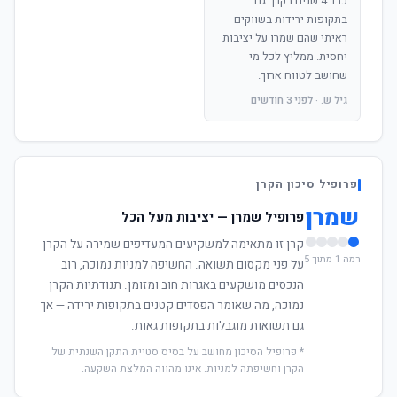
כבר 4 שנים בקרן. גם
בתקופות ירידות בשווקים
ראיתי שהם שמרו על יציבות
יחסית. ממליץ לכל מי
שחושב לטווח ארוך.
גיל ש. · לפני 3 חודשים
פרופיל סיכון הקרן
שמרן
פרופיל שמרן — יציבות מעל הכל
קרן זו מתאימה למשקיעים המעדיפים שמירה על הקרן
רמה 1 מתוך 5
על פני מקסום תשואה. החשיפה למניות נמוכה, רוב
הנכסים מושקעים באגרות חוב ומזומן. תנודתיות הקרן
נמוכה, מה שאומר הפסדים קטנים בתקופות ירידה — אך
גם תשואות מוגבלות בתקופות גאות.
* פרופיל הסיכון מחושב על בסיס סטיית התקן השנתית של
הקרן וחשיפתה למניות. אינו מהווה המלצת השקעה.