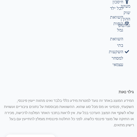
חיסכון
מעקב
לכל ילד
שוק
השוואת
ההון |
קופות
גמלטופ
גמל
השוואת
בתי
השקעות
למסחר
עצמאי
גילוי נאות
המידע המוצג באתר זה נועד למטרות מידע כללי בלבד ואינו מהווה ייעוץ פיננסי,
השקעתי, פנסיוני או מס מכל סוג שהוא. ההשוואות מבוססות על נתונים ציבוריים ועשויות
שלא לשקף את המצב העדכני בכל עת. אין לראות בתכני האתר המלצה לרכישה, מכירה
או החזקה של מוצר פיננסי כלשהו. לפני כל החלטה פיננסית מומלץ להתייעץ עם בעל
רישיון מתאים.