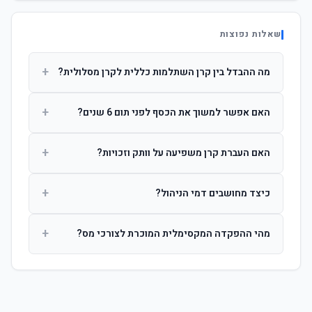
שאלות נפוצות
+
מה ההבדל בין קרן השתלמות כללית לקרן מסלולית?
קרן כללית מנהלת את הכסף בפיזור רחב לפי שיקול דעת מנהל
+
האם אפשר למשוך את הכסף לפני תום 6 שנים?
ההשקעות. קרן מסלולית עוקבת אחרי מדד ספציפי ומאפשרת
לחוסך לבחור את רמת הסיכון בעצמו.
כן, אך משיכה לפני 6 שנות חברות תחויב במס הכנסה מלא על
+
האם העברת קרן משפיעה על וותק וזכויות?
הרווחים. לאחר 6 שנים ניתן למשוך פטור ממס עד לתקרה
הקבועה בחוק.
לא. העברת קרן בין חברות אינה מאפסת את ספירת שנות
+
כיצד מחושבים דמי הניהול?
החברות. הוותק ממשיך להיספר מיום ההפקדה הראשונה.
דמי הניהול נגבים כאחוז שנתי מהיתרה הצבורה. ניתן לנהל משא
+
מהי ההפקדה המקסימלית המוכרת לצורכי מס?
ומתן על שיעורם בעת הצטרפות.
לשכירים: המעסיק מפקיד עד 7.5% ממשכורת + 2.5% ניכוי
מהעובד. לעצמאים: עד 4.5% מההכנסה עם הטבת מס.