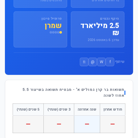
12 חודשים אחרונים
מהנכסים בשנה
היקף נכסים
פרופיל סיכון
2.5 מיליארד
שמרן
₪
עודכן: 6 באוגוסט 2026
⎘
@
W
f
שיתוף:
תשואות בר קרן גמולים א' - מבטיח תשואה בשיעור 5.5
אחוז לשנה
חודש אחרון
שנה אחרונה
3 שנים (שנתי)
5 שנים (שנתי)
—
—
—
—