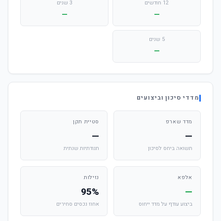
12 חודשים
3 שנים
—
—
5 שנים
—
מדדי סיכון וביצועים
מדד שארפ
סטיית תקן
—
—
תשואה ביחס לסיכון
תנודתיות שנתית
אלפא
נזילות
95%
—
ביצוע עודף על מדד ייחוס
אחוז נכסים סחירים