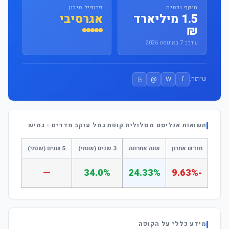
היקף נכסים
פרופיל סיכון
1.5 מיליארד
אגרסיבי
₪
עודכן: 7 באוגוסט 2026
⎘
@
W
f
שיתוף:
תשואות אנליסט מסלולית קופת גמל עוקב מדדים - גמיש
חודש אחרון
שנה אחרונה
3 שנים (שנתי)
5 שנים (שנתי)
—
34.0%
24.33%
-9.63%
מידע כללי על הקופה