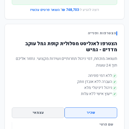
רוצה להגיע ל-
748,703 ₪
?
השאר פרטים עכשיו
הצטרפות ופנייה
הצטרפו לאנליסט מסלולית קופת גמל עוקב
מדדים - גמיש
תשואה מוכחת, דמי ניהול תחרותיים ושירות מקצועי. נחזור אליכם
תוך 24 שעות.
ללא דמי פתיחה
✓
העברה ללא אובדן וותק
✓
ניהול דיגיטלי מלא
✓
ייעוץ אישי ללא עלות
✓
שכיר
עצמאי
שם פרטי