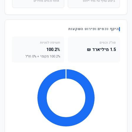
ביצוע עודף על מדד ייחוס
אחוז נכסים סחירים
היקף נכסים ופירוט השקעות
סה"כ נכסים
חשיפה למניות
1.5 מיליארד ₪
100.2%
100.2% מקומי + 0% חו"ל