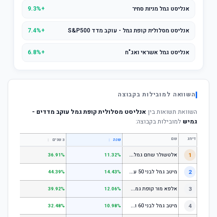
אנליסט גמל מניות סחיר
+9.3%
אנליסט מסלולית קופת גמל - עוקב מדד S&P500
+7.4%
אנליסט גמל אשראי ואג"ח
+6.8%
השוואה למובילות בקבוצה
השוואת תשואות בין
אנליסט מסלולית קופת גמל עוקב מדדים -
גמיש
למובילות בקבוצה:
דירוג
שם
↕
↕
שנה
3 שנים
5 שנים
א
לטשולר שחם גמל לבני 50 עד 60
1
.64%
36.91%
11.32%
מ
יטב גמל לבני 50 עד 60
2
.18%
44.39%
14.43%
א
לפא מור קופת גמל לחיסכון, קופת גמל לתגמולים וקופת גמל אישית לפיצויים - לבני 50 עד 60
3
.78%
39.92%
12.06%
מ
יטב גמל לבני 60 ומעלה
4
.51%
32.48%
10.98%