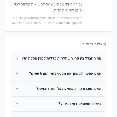
גבוהה מאוד, עם פוטנציאל לתשואות גבוהות לצד
סיכון לתנודות חדות.
* פרופיל הסיכון מחושב על בסיס סטיית התקן השנתית
של הקרן וחשיפתה למניות. אינו מהווה המלצת השקעה.
שאלות נפוצות
+
מה ההבדל בין קרן השתלמות כללית לקרן מסלולית?
קרן כללית מנהלת את הכסף בפיזור רחב לפי שיקול דעת מנהל
+
האם אפשר למשוך את הכסף לפני תום 6 שנים?
ההשקעות. קרן מסלולית עוקבת אחרי מדד ספציפי ומאפשרת
לחוסך לבחור את רמת הסיכון בעצמו.
כן, אך משיכה לפני 6 שנות חברות תחויב במס הכנסה מלא על
+
האם העברת קרן משפיעה על וותק וזכויות?
הרווחים. לאחר 6 שנים ניתן למשוך פטור ממס עד לתקרה
הקבועה בחוק.
לא. העברת קרן בין חברות אינה מאפסת את ספירת שנות
+
כיצד מחושבים דמי הניהול?
החברות. הוותק ממשיך להיספר מיום ההפקדה הראשונה.
דמי הניהול נגבים כאחוז שנתי מהיתרה הצבורה. ניתן לנהל משא