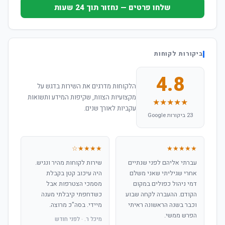
שלחו פרטים — נחזור תוך 24 שעות
ביקורות לקוחות
4.8
הלקוחות מדרגים את השירות בדגש על
מקצועיות הצוות, שקיפות המידע ותשואות
★★★★★
עקביות לאורך שנים.
23 ביקורות Google
★★★★☆
★★★★★
עברתי אליהם לפני שנתיים
שירות לקוחות מהיר ונגיש.
אחרי שגיליתי שאני משלם
היה עיכוב קטן בקבלת
דמי ניהול כפולים במקום
מסמכי הצטרפות אבל
הקודם. ההעברה לקחה שבוע
כשדחפתי קיבלתי מענה
וכבר בשנה הראשונה ראיתי
מיידי. בסה"כ מרוצה.
הפרש ממשי.
מיכל ר. · לפני חודש