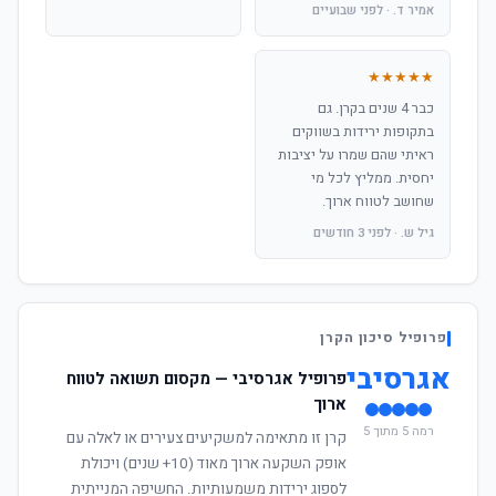
אמיר ד. · לפני שבועיים
★★★★★
כבר 4 שנים בקרן. גם
בתקופות ירידות בשווקים
ראיתי שהם שמרו על יציבות
יחסית. ממליץ לכל מי
שחושב לטווח ארוך.
גיל ש. · לפני 3 חודשים
פרופיל סיכון הקרן
אגרסיבי
פרופיל אגרסיבי — מקסום תשואה לטווח
ארוך
רמה 5 מתוך 5
קרן זו מתאימה למשקיעים צעירים או לאלה עם
אופק השקעה ארוך מאוד (10+ שנים) ויכולת
לספוג ירידות משמעותיות. החשיפה המנייתית