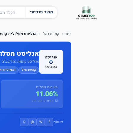
מוצר פנסיוני
בית
›
קופות גמל
›
אנליסט מסלולית קופת גמל 
אנליסט מסלולית 
אנליסט קופות גמל בע"מ · מס
קופות גמל
תגמולים וא
תשואה שנתית
11.06%
12 חודשים אחרונים
⎘
@
W
f
שיתוף: