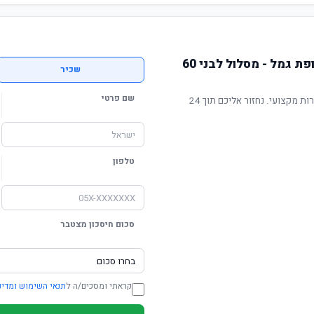
הצטרפו לאנליסט מסלולית קופת גמל - מסלול לבני 60
שכיר
שם פרטי
תשואה מוכחת, דמי ניהול תחרותיים ושירות מקצועי. נחזור אליכם תוך 24
טלפון
סכום חיסכון מצטבר
קראתי ומסכים/ה ל
תנאי השימוש ומדינ