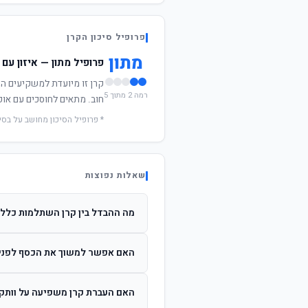
פרופיל סיכון הקרן
מתון
פרופיל מתון — איזון עם 
קרן זו מיועדת למשקיעים המ
רמה 2 מתוך 5
חוב. מתאים לחוסכים עם אופ
* פרופיל הסיכון מחושב על בס
שאלות נפוצות
מה ההבדל בין קרן השתלמות כללי
קרן כללית מנהלת את הכסף בפיזור רח
האם אפשר למשוך את הכסף לפני תום 6 
כן, אך משיכה לפני 6 שנות חברות תחויב במס הכנסה מלא על הרווחים. לאחר 6 שנים ניתן למשוך פטור ממס עד לתקרה הקבועה בחוק.
האם העברת קרן משפיעה על וותק ו