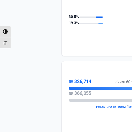
30.5%
19.3%
הפעל/
מתג גו
326,714 ₪
ה
366,055 ₪
?
השאר פרטים עכשיו