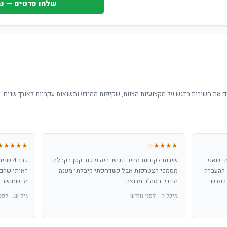
שלחו פרטים — נחזור ת
 את השירות בדגש על מקצועיות הצוות, שקיפות המידע ותשואות עקביות לאורך שנים.
★★★★★
★★★★☆
י שאני
שירות לקוחות מהיר ונגיש. היה עיכוב קטן בקבלת
כבר 4 
 ההעברה
מסמכי הצטרפות אבל כשדחפתי קיבלתי מענה
ראיתי שהם 
 הפרש
מיידי. בסה"כ מרוצה.
מי שחושב ל
מיכל ר. · לפני חודש
גיל ש. · לפני 3 חודש