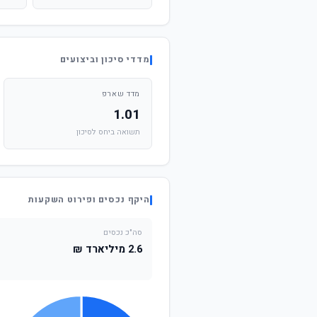
מדדי סיכון וביצועים
מדד שארפ
1.01
תשואה ביחס לסיכון
היקף נכסים ופירוט השקעות
סה"כ נכסים
2.6 מיליארד ₪