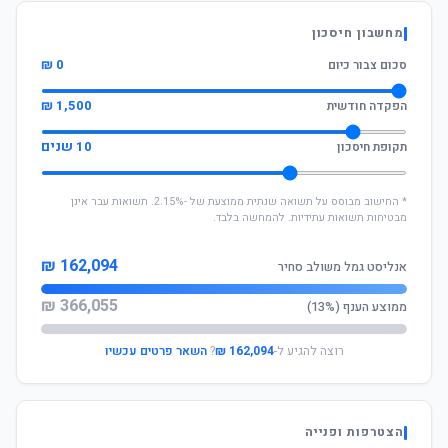
מחשבון חיסכון
0 ₪
סכום צבור כיום
1,500 ₪
הפקדה חודשית
10 שנים
תקופת חיסכון
* החישוב מבוסס על תשואה שנתית ממוצעת של -2.15%. תשואות עבר אינן
מבטיחות תשואות עתידיות. להמחשה בלבד.
162,094 ₪
אנליסט גמל משולב סחיר
366,055 ₪
ממוצע הענף (13%)
רוצה להגיע ל-
162,094 ₪
?
השאר פרטים עכשיו
הצטרפות ופנייה