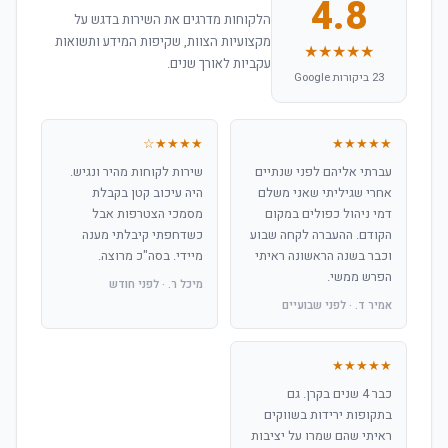
4.8
הלקוחות מדרגים את השירות בדגש על
מקצועיות הצוות, שקיפות המידע ותשואות
★★★★★
עקביות לאורך שנים.
23 ביקורות Google
★★★★☆
★★★★★
עברתי אליהם לפני שנתיים
שירות לקוחות מהיר ונגיש.
אחרי שגיליתי שאני משלם
היה עיכוב קטן בקבלת
דמי ניהול כפולים במקום
מסמכי הצטרפות אבל
הקודם. ההעברה לקחה שבוע
כשדחפתי קיבלתי מענה
וכבר בשנה הראשונה ראיתי
מיידי. בסה"כ מרוצה.
הפרש ממשי.
מיכל ר. · לפני חודש
אמיר ד. · לפני שבועיים
★★★★★
כבר 4 שנים בקרן. גם
בתקופות ירידות בשווקים
ראיתי שהם שמרו על יציבות