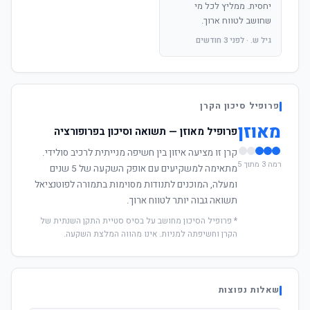
יחסית. ממליץ לכל מי
שחושב לטווח ארוך.
גיל ש. · לפני 3 חודשים
פרופיל סיכון הקרן
מאוזן
פרופיל מאוזן — תשואה וסיכון בפרופורציה
קרן זו מציעה איזון בין חשיפה מנייתית לרכיב סולידי.
רמה 3 מתוך 5
מתאימה למשקיעים עם אופק השקעה של 5 שנים
ומעלה, המוכנים לתנודות מסוימות בתמורה לפוטנציאל
תשואה גבוה יותר לטווח ארוך.
* פרופיל הסיכון מחושב על בסיס סטיית התקן השנתית של
הקרן וחשיפתה למניות. אינו מהווה המלצת השקעה.
שאלות נפוצות