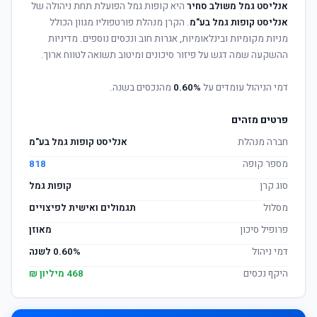
אנליסט גמל משולב סחיר
היא קופות גמל הפועלת תחת ניהולה של
אנליסט קופות גמל בע"מ
. הקרן מנהלת פורטפוליו מגוון הכולל
מניות מקומיות ובינלאומיות, אגרות חוב ונכסים נוספים. מדיניות
ההשקעה שמה דגש על פיזור סיכונים ומיטוב תשואה לטווח ארוך.
דמי הניהול עומדים על
0.60%
מהנכסים בשנה.
פרטים מזהים
חברה מנהלת
אנליסט קופות גמל בע"מ
מספר קופה
818
סוג קרן
קופות גמל
מסלול
תגמולים ואישית לפיצויים
פרופיל סיכון
מאוזן
דמי ניהול
0.60% לשנה
היקף נכסים
468 מיליון ₪