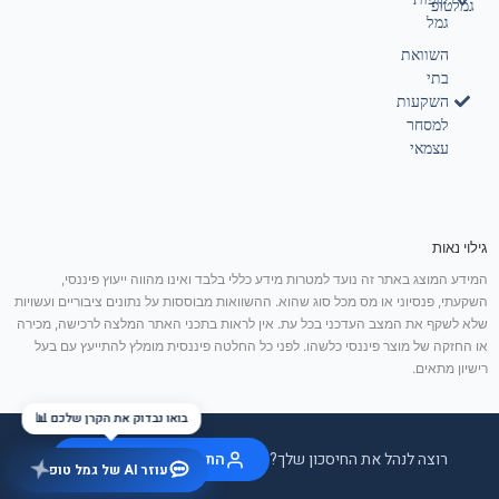
גמלטופ
גמל
השוואת
בתי
השקעות
למסחר
עצמאי
גילוי נאות
המידע המוצג באתר זה נועד למטרות מידע כללי בלבד ואינו מהווה ייעוץ פיננסי,
השקעתי, פנסיוני או מס מכל סוג שהוא. ההשוואות מבוססות על נתונים ציבוריים ועשויות
שלא לשקף את המצב העדכני בכל עת. אין לראות בתכני האתר המלצה לרכישה, מכירה
או החזקה של מוצר פיננסי כלשהו. לפני כל החלטה פיננסית מומלץ להתייעץ עם בעל
רישיון מתאים.
בואו נבדוק את הקרן שלכם 📊
רוצה לנהל את החיסכון שלך?
התחבר / הצטרף בחינם
עוזר AI של גמל טופ