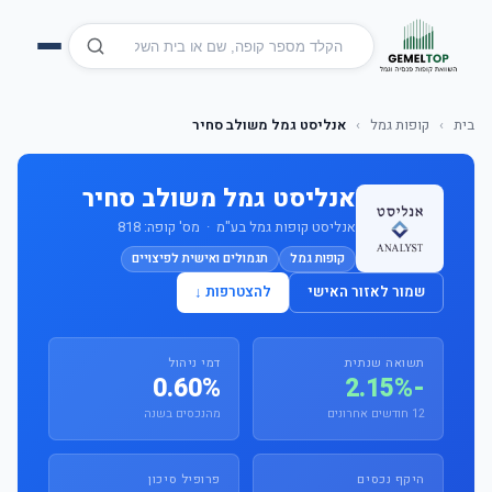
בית
›
קופות גמל
›
אנליסט גמל משולב סחיר
אנליסט גמל משולב סחיר
אנליסט קופות גמל בע"מ · מס' קופה: 818
קופות גמל
תגמולים ואישית לפיצויים
שמור לאזור האישי
להצטרפות ↓
תשואה שנתית
דמי ניהול
0.60%
-2.15%
12 חודשים אחרונים
מהנכסים בשנה
היקף נכסים
פרופיל סיכון