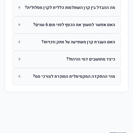
+
מה ההבדל בין קרן השתלמות כללית לקרן מסלולית?
קרן כללית מנהלת את הכסף בפיזור רחב לפי שיקול דעת מנהל
+
האם אפשר למשוך את הכסף לפני תום 6 שנים?
ההשקעות. קרן מסלולית עוקבת אחרי מדד ספציפי ומאפשרת
לחוסך לבחור את רמת הסיכון בעצמו.
כן, אך משיכה לפני 6 שנות חברות תחויב במס הכנסה מלא על
+
האם העברת קרן משפיעה על וותק וזכויות?
הרווחים. לאחר 6 שנים ניתן למשוך פטור ממס עד לתקרה
הקבועה בחוק.
לא. העברת קרן בין חברות אינה מאפסת את ספירת שנות
+
כיצד מחושבים דמי הניהול?
החברות. הוותק ממשיך להיספר מיום ההפקדה הראשונה.
דמי הניהול נגבים כאחוז שנתי מהיתרה הצבורה. ניתן לנהל משא
+
מהי ההפקדה המקסימלית המוכרת לצורכי מס?
ומתן על שיעורם בעת הצטרפות.
לשכירים: המעסיק מפקיד עד 7.5% ממשכורת + 2.5% ניכוי
מהעובד. לעצמאים: עד 4.5% מההכנסה עם הטבת מס.