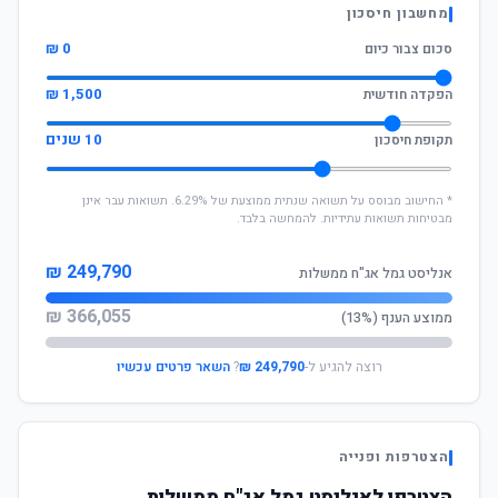
מחשבון חיסכון
0 ₪
סכום צבור כיום
1,500 ₪
הפקדה חודשית
10 שנים
תקופת חיסכון
* החישוב מבוסס על תשואה שנתית ממוצעת של 6.29%. תשואות עבר אינן
מבטיחות תשואות עתידיות. להמחשה בלבד.
249,790 ₪
אנליסט גמל אג"ח ממשלות
366,055 ₪
ממוצע הענף (13%)
רוצה להגיע ל-
249,790 ₪
?
השאר פרטים עכשיו
הצטרפות ופנייה
הצטרפו לאנליסט גמל אג"ח ממשלות