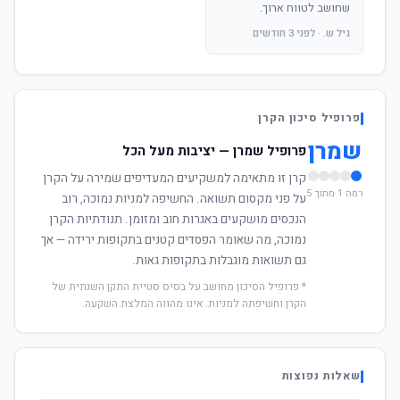
שחושב לטווח ארוך.
גיל ש. · לפני 3 חודשים
פרופיל סיכון הקרן
שמרן
פרופיל שמרן — יציבות מעל הכל
קרן זו מתאימה למשקיעים המעדיפים שמירה על הקרן
רמה 1 מתוך 5
על פני מקסום תשואה. החשיפה למניות נמוכה, רוב
הנכסים מושקעים באגרות חוב ומזומן. תנודתיות הקרן
נמוכה, מה שאומר הפסדים קטנים בתקופות ירידה — אך
גם תשואות מוגבלות בתקופות גאות.
* פרופיל הסיכון מחושב על בסיס סטיית התקן השנתית של
הקרן וחשיפתה למניות. אינו מהווה המלצת השקעה.
שאלות נפוצות