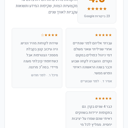
מקצועיות הצוות, שקיפות המידע ותשואות
★★★★★
עקביות לאורך שנים.
23 ביקורות Google
★★★★☆
★★★★★
עברתי אליהם לפני שנתיים
שירות לקוחות מהיר ונגיש.
אחרי שגיליתי שאני משלם
היה עיכוב קטן בקבלת
דמי ניהול כפולים במקום
מסמכי הצטרפות אבל
הקודם. ההעברה לקחה שבוע
כשדחפתי קיבלתי מענה
וכבר בשנה הראשונה ראיתי
מיידי. בסה"כ מרוצה.
הפרש ממשי.
מיכל ר. · לפני חודש
אמיר ד. · לפני שבועיים
★★★★★
כבר 4 שנים בקרן. גם
בתקופות ירידות בשווקים
ראיתי שהם שמרו על יציבות
יחסית. ממליץ לכל מי