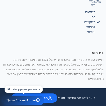
קופות
גמלטופ
גמל
השוואת
בתי
השקעות
למסחר
עצמאי
גילוי נאות
המידע המוצג באתר זה נועד למטרות מידע כללי בלבד ואינו מהווה ייעוץ פיננסי,
השקעתי, פנסיוני או מס מכל סוג שהוא. ההשוואות מבוססות על נתונים ציבוריים ועשויות
שלא לשקף את המצב העדכני בכל עת. אין לראות בתכני האתר המלצה לרכישה, מכירה
או החזקה של מוצר פיננסי כלשהו. לפני כל החלטה פיננסית מומלץ להתייעץ עם בעל
רישיון מתאים.
בואו נבדוק את הקרן שלכם 📊
רוצה לנהל את החיסכון שלך?
התחבר / הצטרף בחינם
עוזר AI של גמל טופ