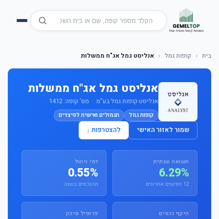
בית
›
קופות גמל
›
אנליסט גמל אג"ח ממשלות
אנליסט גמל אג"ח ממשלות
אנליסט קופות גמל בע"מ · מס' קופה: 1412
קופות גמל
תגמולים ואישית לפיצויים
שמור לאזור האישי
להצטרפות ↓
תשואה שנתית
דמי ניהול
0.55%
6.29%
12 חודשים אחרונים
מהנכסים בשנה
היקף נכסים
פרופיל סיכון