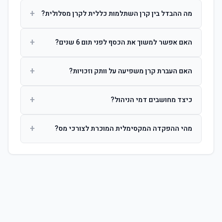
+
מה ההבדל בין קרן השתלמות כללית לקרן מסלולית?
קרן כללית מנהלת את הכסף בפיזור רחב לפי שיקול דעת מנהל
+
האם אפשר למשוך את הכסף לפני תום 6 שנים?
ההשקעות. קרן מסלולית עוקבת אחרי מדד ספציפי ומאפשרת
לחוסך לבחור את רמת הסיכון בעצמו.
כן, אך משיכה לפני 6 שנות חברות תחויב במס הכנסה מלא על
+
האם העברת קרן משפיעה על וותק וזכויות?
הרווחים. לאחר 6 שנים ניתן למשוך פטור ממס עד לתקרה
הקבועה בחוק.
לא. העברת קרן בין חברות אינה מאפסת את ספירת שנות
+
כיצד מחושבים דמי הניהול?
החברות. הוותק ממשיך להיספר מיום ההפקדה הראשונה.
דמי הניהול נגבים כאחוז שנתי מהיתרה הצבורה. ניתן לנהל משא
+
מהי ההפקדה המקסימלית המוכרת לצורכי מס?
ומתן על שיעורם בעת הצטרפות.
לשכירים: המעסיק מפקיד עד 7.5% ממשכורת + 2.5% ניכוי
מהעובד. לעצמאים: עד 4.5% מההכנסה עם הטבת מס.