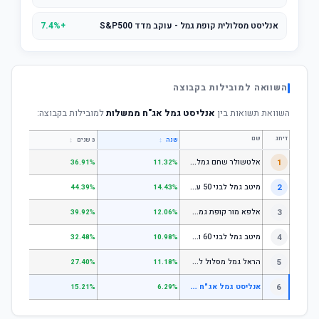
אנליסט מסלולית קופת גמל - עוקב מדד S&P500
+7.4%
השוואה למובילות בקבוצה
השוואת תשואות בין
אנליסט גמל אג"ח ממשלות
למובילות בקבוצה:
דירוג
שם
↕
↕
שנה
3 שנים
5 שנים
א
לטשולר שחם גמל לבני 50 עד 60
1
.64%
36.91%
11.32%
מ
יטב גמל לבני 50 עד 60
2
.18%
44.39%
14.43%
א
לפא מור קופת גמל לחיסכון, קופת גמל לתגמולים וקופת גמל אישית לפיצויים - לבני 50 עד 60
3
.78%
39.92%
12.06%
מ
יטב גמל לבני 60 ומעלה
4
.51%
32.48%
10.98%
ה
ראל גמל מסלול לגילאי 60 ומעלה
5
.11%
27.40%
11.18%
א
נליסט גמל אג"ח ממשלות
6
.34%
15.21%
6.29%