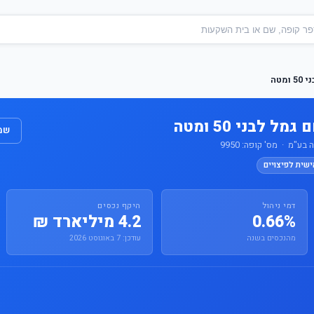
מטה
 לבני 50 ומטה
שמו
"מ · מס' קופה: 9950
ישית לפיצויים
דמי ניהול
היקף נכסים
0.66%
4.2 מיליארד ₪
מהנכסים בשנה
עודכן: 7 באוגוסט 2026