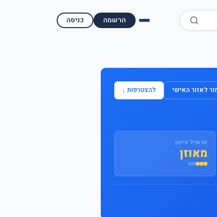
הרשמה
כניסה
השוואת קופות גמל
השוואת בתי השקעות למסחר עצמאי
ר לאזור האישי
להצטרפות ↓
מאמרים ומדריכים
תשואות היסטוריות
פרופיל סיכון
מעקב שוק ההון | גמלטופ
מאוזן
תנאי שימוש
אודות גמל טופ