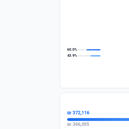
60.0%
43.9%
372,116 ₪
366,055 ₪