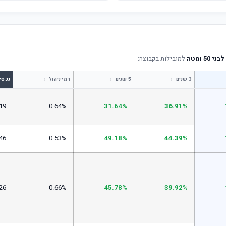
5 ומטה
למובילות בקבוצה:
↕
↕
↕
3 שנים
5 שנים
דמי ניהול
נכסי
19
0.64%
31.64%
36.91%
46
0.53%
49.18%
44.39%
26
0.66%
45.78%
39.92%