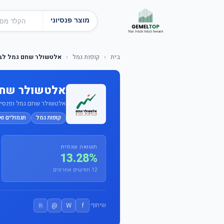
מוצר פנסיוני
בית
›
קופות גמל
›
אלטשולר שחם גמל לבני 50 ו
אלטשולר שחם גמל
אלטשולר שחם גמל ופנסיה בע
קופות גמל
תגמולים וא
תשואה שנתית
13.28%
12 חודשים אחרונים
⎘
@
W
f
שיתוף: