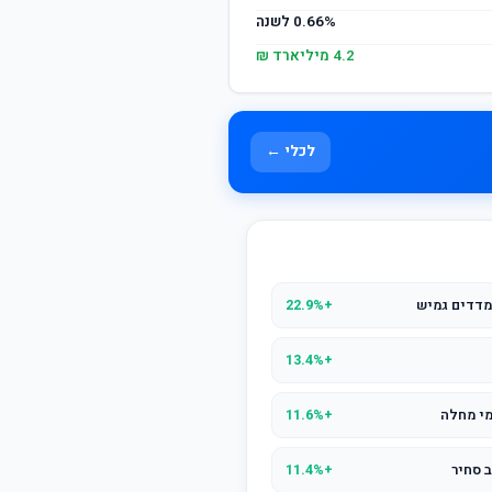
0.66% לשנה
4.2 מיליארד ₪
לכלי ←
מדדים גמיש
+22.9%
+13.4%
מי מחלה
+11.6%
 סחיר
+11.4%