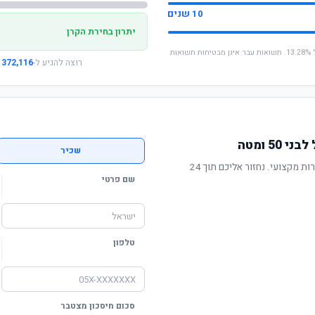
10 שנים
יתרון בחירת הקרן
* החישוב מבוסס על תשואה שנתית ממוצעת של 13.28%. תשואות עבר אינן מבטיחות תשואות
רוצה להגיע ל-
372,116 ₪
5 ומטה
שכיר
תשואה מוכחת, דמי ניהול תחרותיים ושירות מקצועי. נחזור אליכם תוך 24
שם פרטי
טלפון
סכום חיסכון מצטבר