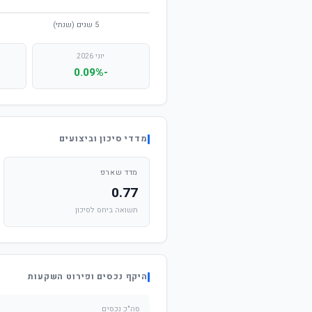
יוני 2026
-0.09%
מדדי סיכון וביצועים
מדד שארפ
0.77
תשואה ביחס לסיכון
היקף נכסים ופירוט השקעות
סה"כ נכסים