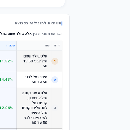
השוואה למובילות בקבוצה
השוואת תשואות בין
אלטשולר שחם גמל לבני 0
דירוג
שם
↕
שנה
אלטשולר שחם
גמל לבני 50 עד
11.32%
1
60
מיטב גמל לבני
14.43%
2
50 עד 60
אלפא מור קופת
גמל לחיסכון,
קופת גמל
לתגמולים וקופת
12.06%
3
גמל אישית
לפיצויים - לבני
50 עד 60