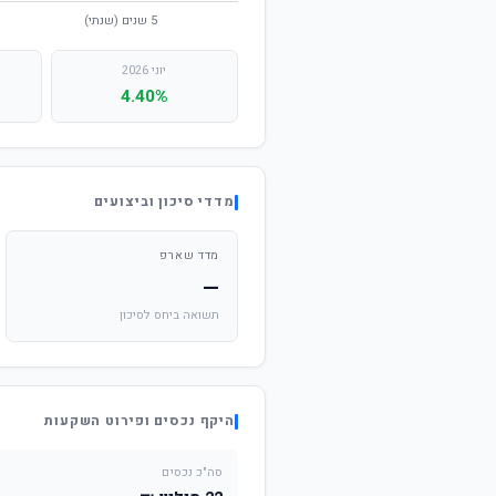
יוני 2026
4.40%
מדדי סיכון וביצועים
מדד שארפ
—
תשואה ביחס לסיכון
היקף נכסים ופירוט השקעות
סה"כ נכסים