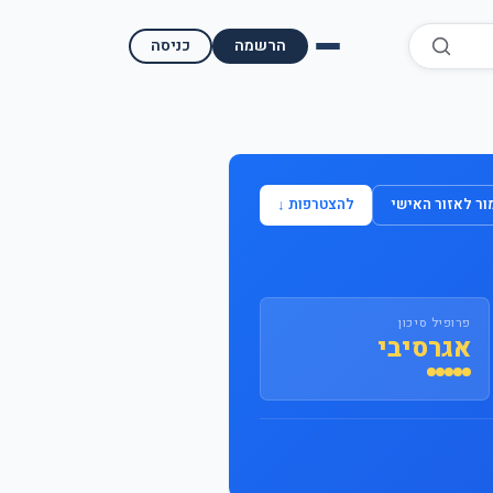
הרשמה
כניסה
השוואת קופות גמל
השוואת בתי השקעות למסחר עצמאי
ר לאזור האישי
להצטרפות ↓
מאמרים ומדריכים
תשואות היסטוריות
פרופיל סיכון
מעקב שוק ההון | גמלטופ
אגרסיבי
תנאי שימוש
אודות גמל טופ