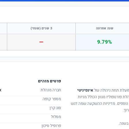
שנה אחרונה
3 שנים (שנתי)
—
9.79%
פרטים מזהים
חברה מנהלת
א
ועלת תחת ניהולה של
אינפיניטי
לת פורטפוליו מגוון הכולל מניות
מספר קופה
ם נוספים. מדיניות ההשקעה שמה דגש
סוג קרן
וך.
מסלול
בשנה.
פרופיל סיכון