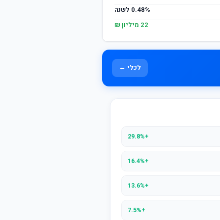
0.48% לשנה
22 מיליון ₪
לכלי ←
+29.8%
+16.4%
+13.6%
+7.5%