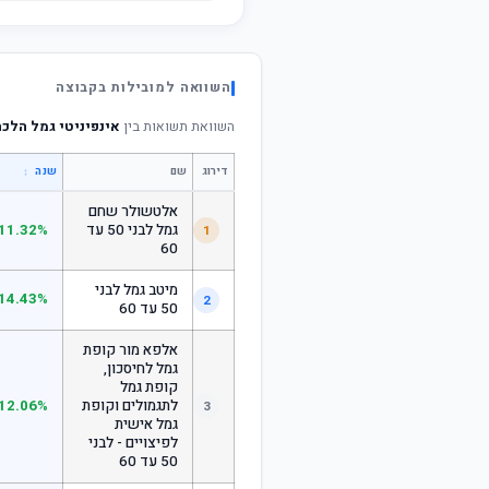
השוואה למובילות בקבוצה
השוואת תשואות בין
אינפיניטי גמל הלכה
דירוג
שם
↕
שנה
אלטשולר שחם
גמל לבני 50 עד
11.32%
1
60
מיטב גמל לבני
14.43%
2
50 עד 60
אלפא מור קופת
גמל לחיסכון,
קופת גמל
לתגמולים וקופת
12.06%
3
גמל אישית
לפיצויים - לבני
50 עד 60