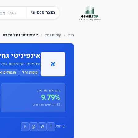
מוצר פנסיוני
בית
›
קופות גמל
›
אינפיניטי גמל הלכה
אינפיניטי גמ
א
אינפיניטי השתלמות, גמל ופנ
קופות גמל
תגמולים וא
תשואה שנתית
9.79%
12 חודשים אחרונים
⎘
@
W
f
שיתוף: