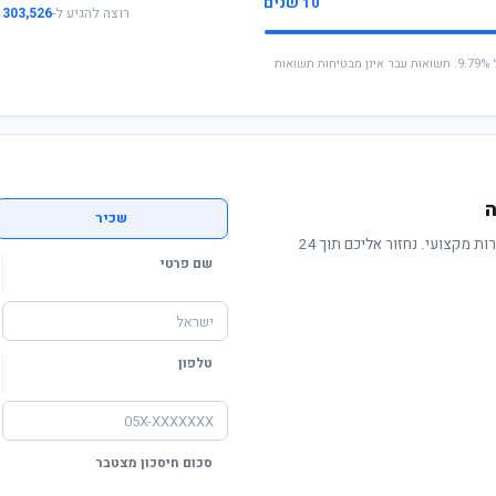
10 שנים
רוצה להגיע ל-
303,526 ₪
* החישוב מבוסס על תשואה שנתית ממוצעת של 9.79%. תשואות עבר אינן מבטיחות תשואות
ה
שכיר
תשואה מוכחת, דמי ניהול תחרותיים ושירות מקצועי. נחזור אליכם תוך 24
שם פרטי
טלפון
סכום חיסכון מצטבר