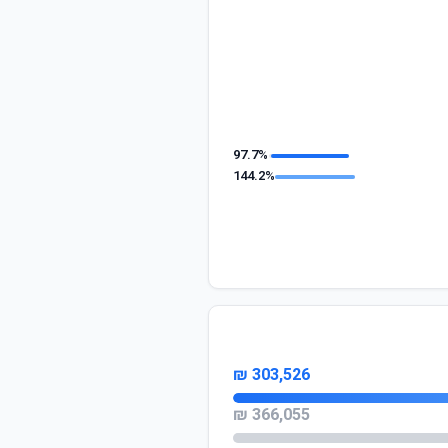
97.7%
144.2%
303,526 ₪
366,055 ₪