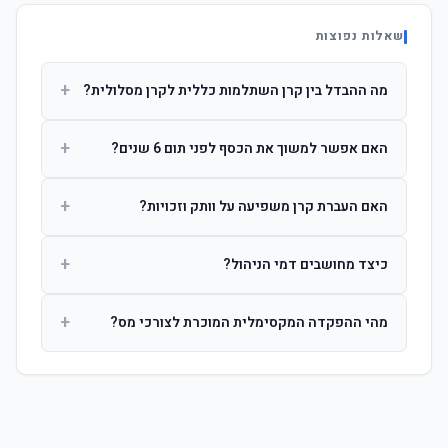
שאלות נפוצות
+
מה ההבדל בין קרן השתלמות כללית לקרן מסלולית?
קרן כללית מנהלת את הכסף בפיזור רחב לפי שיקול דעת מנהל
+
האם אפשר למשוך את הכסף לפני תום 6 שנים?
ההשקעות. קרן מסלולית עוקבת אחרי מדד ספציפי ומאפשרת
לחוסך לבחור את רמת הסיכון בעצמו.
כן, אך משיכה לפני 6 שנות חברות תחויב במס הכנסה מלא על
+
האם העברת קרן משפיעה על וותק וזכויות?
הרווחים. לאחר 6 שנים ניתן למשוך פטור ממס עד לתקרה
הקבועה בחוק.
לא. העברת קרן בין חברות אינה מאפסת את ספירת שנות
+
כיצד מחושבים דמי הניהול?
החברות. הוותק ממשיך להיספר מיום ההפקדה הראשונה.
דמי הניהול נגבים כאחוז שנתי מהיתרה הצבורה. ניתן לנהל משא
+
מהי ההפקדה המקסימלית המוכרת לצורכי מס?
ומתן על שיעורם בעת הצטרפות.
לשכירים: המעסיק מפקיד עד 7.5% ממשכורת + 2.5% ניכוי
מהעובד. לעצמאים: עד 4.5% מההכנסה עם הטבת מס.