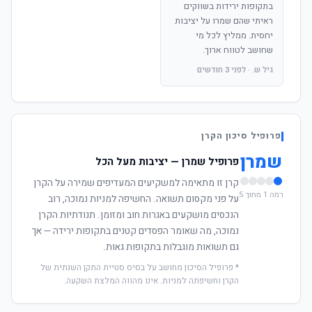
בתקופות ירידות בשווקים
ראיתי שהם שמרו על יציבות
יחסית. ממליץ לכל מי
שחושב לטווח ארוך.
גיל ש. · לפני 3 חודשים
פרופיל סיכון הקרן
שמרן
פרופיל שמרן — יציבות מעל הכל
קרן זו מתאימה למשקיעים המעדיפים שמירה על הקרן
רמה 1 מתוך 5
על פני מקסום תשואה. החשיפה למניות נמוכה, רוב
הנכסים מושקעים באגרות חוב ומזומן. תנודתיות הקרן
נמוכה, מה שאומר הפסדים קטנים בתקופות ירידה — אך
גם תשואות מוגבלות בתקופות גאות.
* פרופיל הסיכון מחושב על בסיס סטיית התקן השנתית של
הקרן וחשיפתה למניות. אינו מהווה המלצת השקעה.