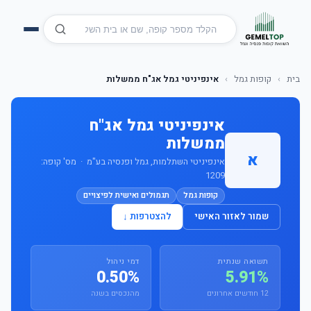
בית
›
קופות גמל
›
אינפיניטי גמל אג"ח ממשלות
אינפיניטי גמל אג"ח
ממשלות
א
אינפיניטי השתלמות, גמל ופנסיה בע"מ · מס' קופה:
1209
קופות גמל
תגמולים ואישית לפיצויים
שמור לאזור האישי
להצטרפות ↓
תשואה שנתית
דמי ניהול
0.50%
5.91%
12 חודשים אחרונים
מהנכסים בשנה