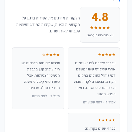
4.8
הלקוחות מדרגים את השירות בדגש על
מקצועיות הצוות, שקיפות המידע ותשואות
★★★★★
עקביות לאורך שנים.
23 ביקורות Google
★★★★☆
★★★★★
עברתי אליהם לפני שנתיים
שירות לקוחות מהיר ונגיש.
אחרי שגיליתי שאני משלם
היה עיכוב קטן בקבלת
דמי ניהול כפולים במקום
מסמכי הצטרפות אבל
הקודם. ההעברה לקחה שבוע
כשדחפתי קיבלתי מענה
וכבר בשנה הראשונה ראיתי
מיידי. בסה"כ מרוצה.
הפרש ממשי.
מיכל ר. · לפני חודש
אמיר ד. · לפני שבועיים
★★★★★
כבר 4 שנים בקרן. גם