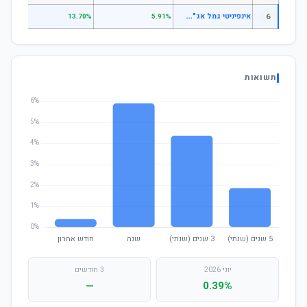
א
ינפיניטי גמל אג"ח ממשלות
6
.69%
13.70%
5.91%
תשואות
יוני 2026
3 חודשים
—
0.39%