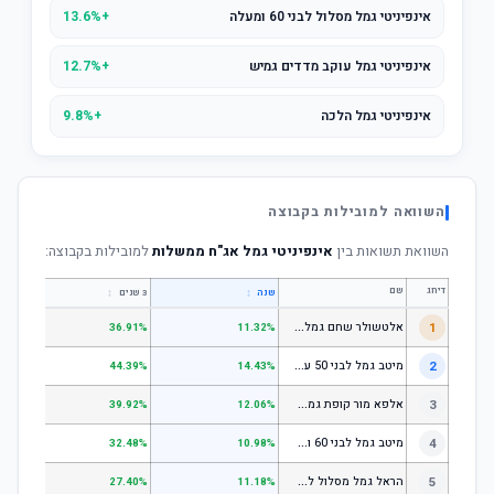
אינפיניטי גמל מסלול לבני 60 ומעלה
+13.6%
אינפיניטי גמל עוקב מדדים גמיש
+12.7%
אינפיניטי גמל הלכה
+9.8%
השוואה למובילות בקבוצה
השוואת תשואות בין
אינפיניטי גמל אג"ח ממשלות
למובילות בקבוצה:
דירוג
שם
↕
↕
שנה
3 שנים
5 שנים
א
לטשולר שחם גמל לבני 50 עד 60
1
.64%
36.91%
11.32%
מ
יטב גמל לבני 50 עד 60
2
.18%
44.39%
14.43%
א
לפא מור קופת גמל לחיסכון, קופת גמל לתגמולים וקופת גמל אישית לפיצויים - לבני 50 עד 60
3
.78%
39.92%
12.06%
מ
יטב גמל לבני 60 ומעלה
4
.51%
32.48%
10.98%
ה
ראל גמל מסלול לגילאי 60 ומעלה
5
.11%
27.40%
11.18%