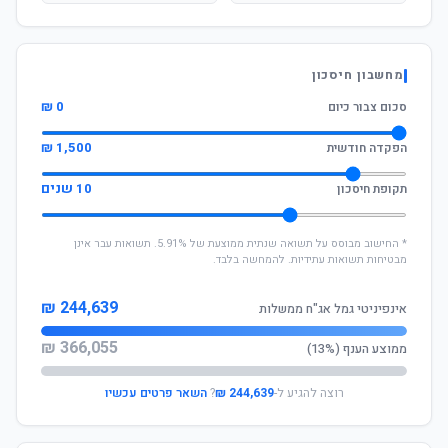
מחשבון חיסכון
0 ₪
סכום צבור כיום
1,500 ₪
הפקדה חודשית
10 שנים
תקופת חיסכון
* החישוב מבוסס על תשואה שנתית ממוצעת של 5.91%. תשואות עבר אינן
מבטיחות תשואות עתידיות. להמחשה בלבד.
244,639 ₪
אינפיניטי גמל אג"ח ממשלות
366,055 ₪
ממוצע הענף (13%)
רוצה להגיע ל-
244,639 ₪
?
השאר פרטים עכשיו