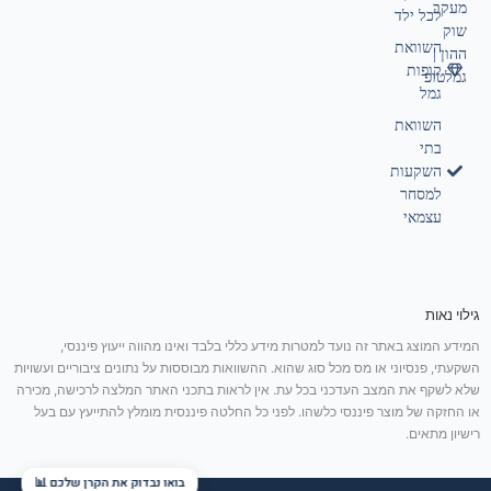
מעקב
לכל ילד
שוק
השוואת
ההון |
קופות
גמלטופ
גמל
השוואת
בתי
השקעות
למסחר
עצמאי
גילוי נאות
המידע המוצג באתר זה נועד למטרות מידע כללי בלבד ואינו מהווה ייעוץ פיננסי,
השקעתי, פנסיוני או מס מכל סוג שהוא. ההשוואות מבוססות על נתונים ציבוריים ועשויות
שלא לשקף את המצב העדכני בכל עת. אין לראות בתכני האתר המלצה לרכישה, מכירה
או החזקה של מוצר פיננסי כלשהו. לפני כל החלטה פיננסית מומלץ להתייעץ עם בעל
רישיון מתאים.
בואו נבדוק את הקרן שלכם 📊