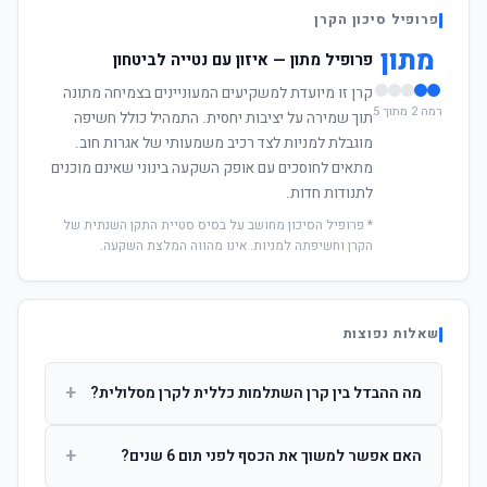
פרופיל סיכון הקרן
מתון
פרופיל מתון — איזון עם נטייה לביטחון
קרן זו מיועדת למשקיעים המעוניינים בצמיחה מתונה
רמה 2 מתוך 5
תוך שמירה על יציבות יחסית. התמהיל כולל חשיפה
מוגבלת למניות לצד רכיב משמעותי של אגרות חוב.
מתאים לחוסכים עם אופק השקעה בינוני שאינם מוכנים
לתנודות חדות.
* פרופיל הסיכון מחושב על בסיס סטיית התקן השנתית של
הקרן וחשיפתה למניות. אינו מהווה המלצת השקעה.
שאלות נפוצות
+
מה ההבדל בין קרן השתלמות כללית לקרן מסלולית?
קרן כללית מנהלת את הכסף בפיזור רחב לפי שיקול דעת מנהל
+
האם אפשר למשוך את הכסף לפני תום 6 שנים?
ההשקעות. קרן מסלולית עוקבת אחרי מדד ספציפי ומאפשרת
לחוסך לבחור את רמת הסיכון בעצמו.