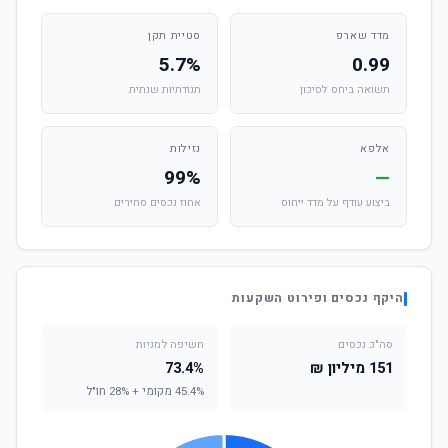
מדד שארפ
סטיית תקן
5.7%
0.99
תשואה ביחס לסיכון
תנודתיות שנתית
אלפא
נזילות
99%
—
ביצוע עודף על מדד ייחוס
אחוז נכסים סחירים
היקף נכסים ופירוט השקעות
סה"כ נכסים
חשיפה למניות
151 מיליון ₪
73.4%
45.4% מקומי + 28% חו"ל