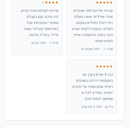
★★★★☆
★★★★★
עברתי אליהם לפני שנתיים
שירות לקוחות מהיר ונגיש.
אחרי שגיליתי שאני משלם
היה עיכוב קטן בקבלת
דמי ניהול כפולים במקום
מסמכי הצטרפות אבל
הקודם. ההעברה לקחה שבוע
כשדחפתי קיבלתי מענה
וכבר בשנה הראשונה ראיתי
מיידי. בסה"כ מרוצה.
הפרש ממשי.
מיכל ר. · לפני חודש
אמיר ד. · לפני שבועיים
★★★★★
כבר 4 שנים בקרן. גם
בתקופות ירידות בשווקים
ראיתי שהם שמרו על יציבות
יחסית. ממליץ לכל מי
שחושב לטווח ארוך.
גיל ש. · לפני 3 חודשים