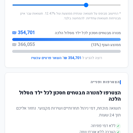
* החישוב מבוסס על תשואה שנתית ממוצעת של 12.47%. תשואות עבר אינן
מבטיחות תשואות עתידיות. להמחשה בלבד.
354,701 ₪
מנורה מבטחים חסכון לכל ילד מסלול הלכה
366,055 ₪
ממוצע הענף (13%)
רוצה להגיע ל-
354,701 ₪
?
השאר פרטים עכשיו
הצטרפות ופנייה
הצטרפו למנורה מבטחים חסכון לכל ילד מסלול
הלכה
תשואה מוכחת, דמי ניהול תחרותיים ושירות מקצועי. נחזור אליכם
תוך 24 שעות.
ללא דמי פתיחה
✓
העברה ללא אובדן וותק
✓