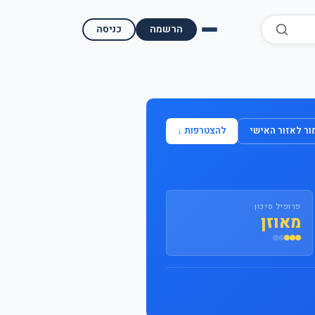
הרשמה
כניסה
השוואת קופות גמל
השוואת בתי השקעות למסחר עצמאי
ר לאזור האישי
להצטרפות ↓
מאמרים ומדריכים
תשואות היסטוריות
פרופיל סיכון
מעקב שוק ההון | גמלטופ
מאוזן
תנאי שימוש
אודות גמל טופ