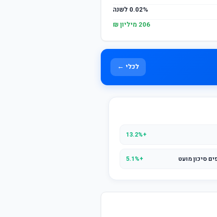
0.02% לשנה
206 מיליון ₪
לכלי ←
+13.2%
ים סיכון מועט
+5.1%