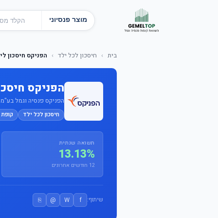
מוצר פנסיוני
בית
›
חיסכון לכל ילד
›
הפניקס חיסכון ליל
הפניקס חיסכון
הפניקס פנסיה וגמל בע"מ · מס
חיסכון לכל ילד
קופת 
תשואה שנתית
13.13%
12 חודשים אחרונים
⎘
@
W
f
שיתוף: