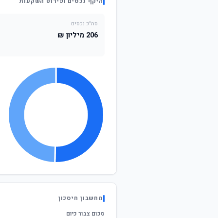
היקף נכסים ופירוט השקעות
סה"כ נכסים
206 מיליון ₪
מחשבון חיסכון
סכום צבור כיום