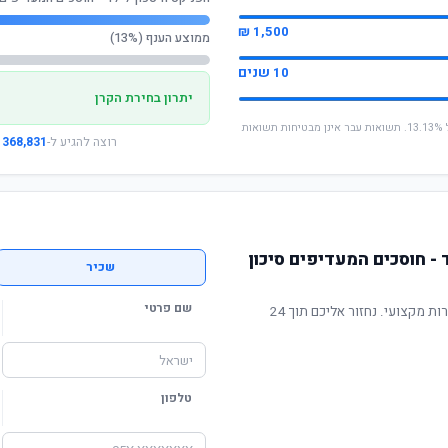
1,500 ₪
ממוצע הענף (13%)
10 שנים
יתרון בחירת הקרן
* החישוב מבוסס על תשואה שנתית ממוצעת של 13.13%. תשואות עבר אינן מבטיחות תשואות
רוצה להגיע ל-
368,831 ₪
 - חוסכים המעדיפים סיכון
שכיר
שם פרטי
תשואה מוכחת, דמי ניהול תחרותיים ושירות מקצועי. נחזור אליכם תוך 24
טלפון