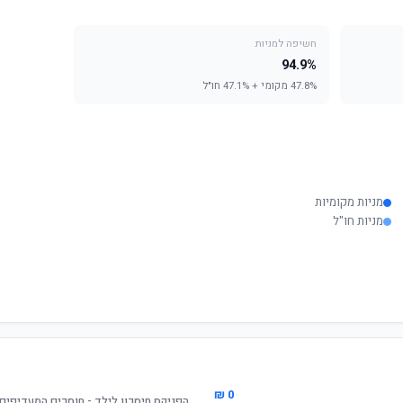
חשיפה למניות
94.9%
47.8% מקומי + 47.1% חו"ל
מניות מקומיות
מניות חו"ל
0 ₪
הפניקס חיסכון לילד - חוסכים המעדיפים ס