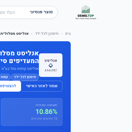
מוצר פנסיוני
בית
›
חיסכון לכל ילד
›
אנליסט מסלולית -
אנליסט מסלול
המעדיפים סיכ
אנליסט קופות גמל בע"מ · מס'
חיסכון לכל ילד
קופת 
שמור לאזור האישי
להצטרפות
תשואה שנתית
10.86%
12 חודשים אחרונים