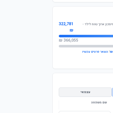
322,781
כון ארוך טווח לילד -
₪
366,055 ₪
?
השאר פרטים עכשיו
עצמאי
שם משפחה