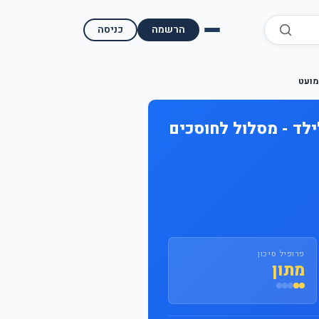
הרשמה
כניסה
השוואת קופות גמל
מועט
השוואת בתי השקעות למסחר עצמאי
לד - מסלול לחוסכים
מאמרים ומדריכים
תשואות היסטוריות
מעקב שוק ההון | גמלטופ
תנאי שימוש
פרופיל סיכון
מתון
אודות גמל טופ