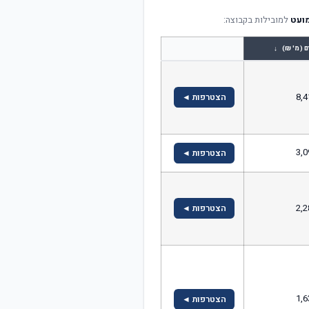
מועט
למובילות בקבוצה:
↓
ם (מ' ₪)
8,4
הצטרפות ◄
3,0
הצטרפות ◄
2,2
הצטרפות ◄
1,6
הצטרפות ◄