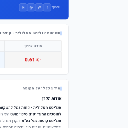
⎘
@
W
f
שיתוף:
תשואות אנליסט מסלולית - קופת ג
חודש אחרון
-0.61%
מידע כללי על הקופה
אודות הקרן
אנליסט מסלולית - קופת גמל להשקעה ל
לחוסכים המעדיפים סיכון מועט
היא חי
אנליסט קופות גמל בע"מ
. הקרן מנהלת 
ובינלאומיות, אגרות חוב ונכסים נוספים