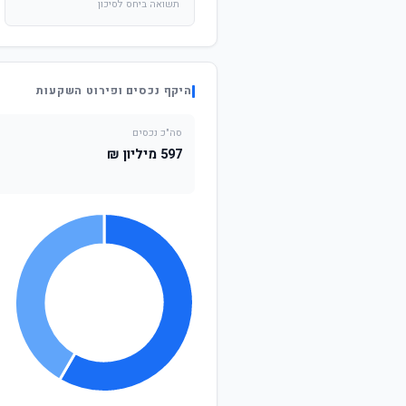
תשואה ביחס לסיכון
היקף נכסים ופירוט השקעות
סה"כ נכסים
597 מיליון ₪