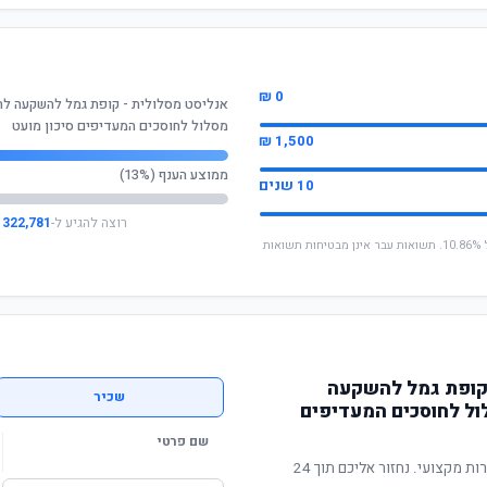
0 ₪
אנליסט מסלולית - קופת גמל להשקעה לחיס
מסלול לחוסכים המעדיפים סיכון מועט
1,500 ₪
ממוצע הענף (13%)
10 שנים
רוצה להגיע ל-
322,781 ₪
* החישוב מבוסס על תשואה שנתית ממוצעת של 10.86%. תשואות עבר אינן מבטיחות תשואות
 קופת גמל להשקעה
שכיר
לול לחוסכים המעדיפים
שם פרטי
תשואה מוכחת, דמי ניהול תחרותיים ושירות מקצועי. נחזור אליכם תוך 24