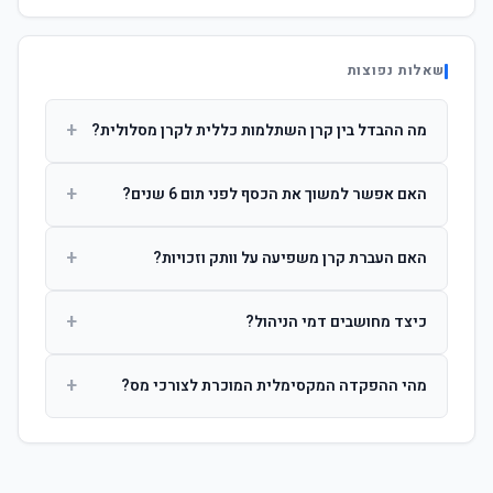
שאלות נפוצות
+
מה ההבדל בין קרן השתלמות כללית לקרן מסלולית?
קרן כללית מנהלת את הכסף בפיזור רחב לפי שיקול דעת מנהל
+
האם אפשר למשוך את הכסף לפני תום 6 שנים?
ההשקעות. קרן מסלולית עוקבת אחרי מדד ספציפי ומאפשרת
לחוסך לבחור את רמת הסיכון בעצמו.
כן, אך משיכה לפני 6 שנות חברות תחויב במס הכנסה מלא על
+
האם העברת קרן משפיעה על וותק וזכויות?
הרווחים. לאחר 6 שנים ניתן למשוך פטור ממס עד לתקרה
הקבועה בחוק.
לא. העברת קרן בין חברות אינה מאפסת את ספירת שנות
+
כיצד מחושבים דמי הניהול?
החברות. הוותק ממשיך להיספר מיום ההפקדה הראשונה.
דמי הניהול נגבים כאחוז שנתי מהיתרה הצבורה. ניתן לנהל משא
+
מהי ההפקדה המקסימלית המוכרת לצורכי מס?
ומתן על שיעורם בעת הצטרפות.
לשכירים: המעסיק מפקיד עד 7.5% ממשכורת + 2.5% ניכוי
מהעובד. לעצמאים: עד 4.5% מההכנסה עם הטבת מס.