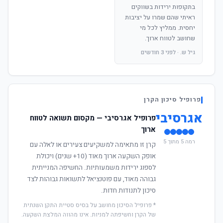
בתקופות ירידות בשווקים
ראיתי שהם שמרו על יציבות
יחסית. ממליץ לכל מי
שחושב לטווח ארוך.
גיל ש. · לפני 3 חודשים
פרופיל סיכון הקרן
אגרסיבי
פרופיל אגרסיבי — מקסום תשואה לטווח
ארוך
רמה 5 מתוך 5
קרן זו מתאימה למשקיעים צעירים או לאלה עם
אופק השקעה ארוך מאוד (10+ שנים) ויכולת
לספוג ירידות משמעותיות. החשיפה המנייתית
גבוהה מאוד, עם פוטנציאל לתשואות גבוהות לצד
סיכון לתנודות חדות.
* פרופיל הסיכון מחושב על בסיס סטיית התקן השנתית
של הקרן וחשיפתה למניות. אינו מהווה המלצת השקעה.