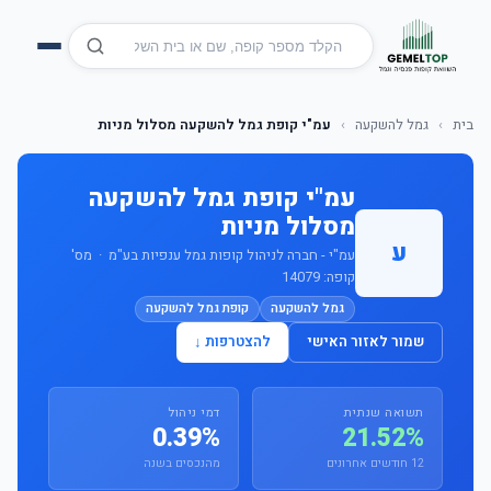
בית
›
גמל להשקעה
›
עמ"י קופת גמל להשקעה מסלול מניות
עמ"י קופת גמל להשקעה
מסלול מניות
ע
עמ"י - חברה לניהול קופות גמל ענפיות בע"מ · מס'
קופה: 14079
גמל להשקעה
קופת גמל להשקעה
שמור לאזור האישי
להצטרפות ↓
תשואה שנתית
דמי ניהול
0.39%
21.52%
12 חודשים אחרונים
מהנכסים בשנה