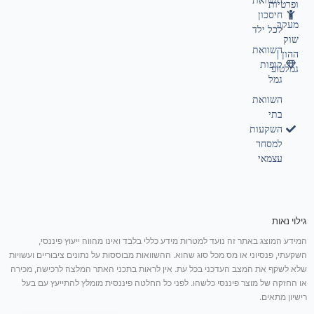
השוואת
ופרטיות
חיסכון
מעקב
לכל ילד
שוק
השוואת
ההון |
קופות
גמלטופ
גמל
השוואת
בתי
השקעות
למסחר
עצמאי
גילוי נאות
המידע המוצג באתר זה נועד למטרות מידע כללי בלבד ואינו מהווה ייעוץ פיננסי,
השקעתי, פנסיוני או מס מכל סוג שהוא. ההשוואות מבוססות על נתונים ציבוריים ועשויות
שלא לשקף את המצב העדכני בכל עת. אין לראות בתכני האתר המלצה לרכישה, מכירה
או החזקה של מוצר פיננסי כלשהו. לפני כל החלטה פיננסית מומלץ להתייעץ עם בעל
רישיון מתאים.