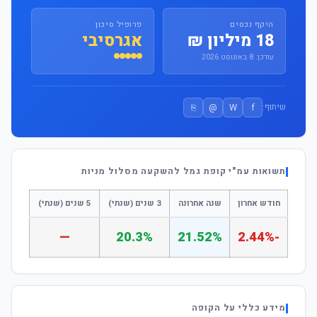
היקף נכסים
פרופיל סיכון
18 מיליון ₪
אגרסיבי
עודכן: 8 באוגוסט 2026
⎘
@
W
f
שיתוף:
תשואות עמ"י קופת גמל להשקעה מסלול מניות
חודש אחרון
שנה אחרונה
3 שנים (שנתי)
5 שנים (שנתי)
—
20.3%
21.52%
-2.44%
מידע כללי על הקופה