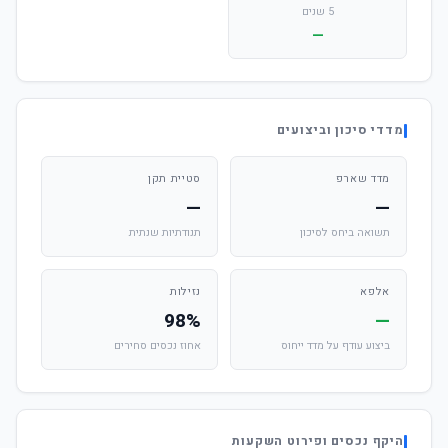
5 שנים
—
מדדי סיכון וביצועים
מדד שארפ
סטיית תקן
—
—
תשואה ביחס לסיכון
תנודתיות שנתית
אלפא
נזילות
98%
—
ביצוע עודף על מדד ייחוס
אחוז נכסים סחירים
היקף נכסים ופירוט השקעות