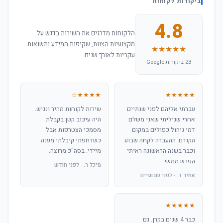
ביקורות לקוחות
4.8
הלקוחות מדרגים את השירות בדגש על
מקצועיות הצוות, שקיפות המידע ותשואות
★★★★★
עקביות לאורך שנים.
23 ביקורות Google
★★★★☆
★★★★★
עברתי אליהם לפני שנתיים
שירות לקוחות מהיר ונגיש.
אחרי שגיליתי שאני משלם
היה עיכוב קטן בקבלת
דמי ניהול כפולים במקום
מסמכי הצטרפות אבל
הקודם. ההעברה לקחה שבוע
כשדחפתי קיבלתי מענה
וכבר בשנה הראשונה ראיתי
מיידי. בסה"כ מרוצה.
הפרש ממשי.
מיכל ר. · לפני חודש
אמיר ד. · לפני שבועיים
★★★★★
כבר 4 שנים בקרן. גם