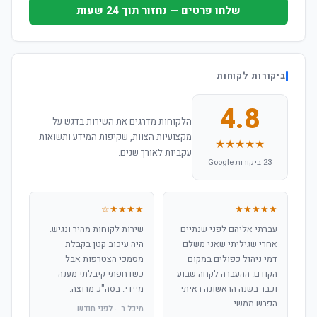
שלחו פרטים — נחזור תוך 24 שעות
ביקורות לקוחות
4.8
הלקוחות מדרגים את השירות בדגש על
מקצועיות הצוות, שקיפות המידע ותשואות
★★★★★
עקביות לאורך שנים.
23 ביקורות Google
★★★★☆
★★★★★
עברתי אליהם לפני שנתיים
שירות לקוחות מהיר ונגיש.
אחרי שגיליתי שאני משלם
היה עיכוב קטן בקבלת
דמי ניהול כפולים במקום
מסמכי הצטרפות אבל
הקודם. ההעברה לקחה שבוע
כשדחפתי קיבלתי מענה
וכבר בשנה הראשונה ראיתי
מיידי. בסה"כ מרוצה.
הפרש ממשי.
מיכל ר. · לפני חודש