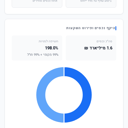
ביצוע עודף על מדד ייחוס
אחוז נכסים סחירים
היקף נכסים ופירוט השקעות
סה"כ נכסים
חשיפה למניות
1.6 מיליארד ₪
198.0%
99% מקומי + 99% חו"ל