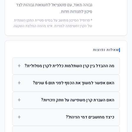
גבוהה מאוד, עם פוטנציאל לתשואות גבוהות לצד
סיכון לתנודות חדות.
* פרופיל הסיכון מחושב על בסיס סטיית התקן השנתית
של הקרן וחשיפתה למניות. אינו מהווה המלצת השקעה.
שאלות נפוצות
+
מה ההבדל בין קרן השתלמות כללית לקרן מסלולית?
קרן כללית מנהלת את הכסף בפיזור רחב לפי שיקול דעת מנהל
+
האם אפשר למשוך את הכסף לפני תום 6 שנים?
ההשקעות. קרן מסלולית עוקבת אחרי מדד ספציפי ומאפשרת
לחוסך לבחור את רמת הסיכון בעצמו.
כן, אך משיכה לפני 6 שנות חברות תחויב במס הכנסה מלא על
+
האם העברת קרן משפיעה על וותק וזכויות?
הרווחים. לאחר 6 שנים ניתן למשוך פטור ממס עד לתקרה
הקבועה בחוק.
לא. העברת קרן בין חברות אינה מאפסת את ספירת שנות
+
כיצד מחושבים דמי הניהול?
החברות. הוותק ממשיך להיספר מיום ההפקדה הראשונה.
דמי הניהול נגבים כאחוז שנתי מהיתרה הצבורה. ניתן לנהל משא