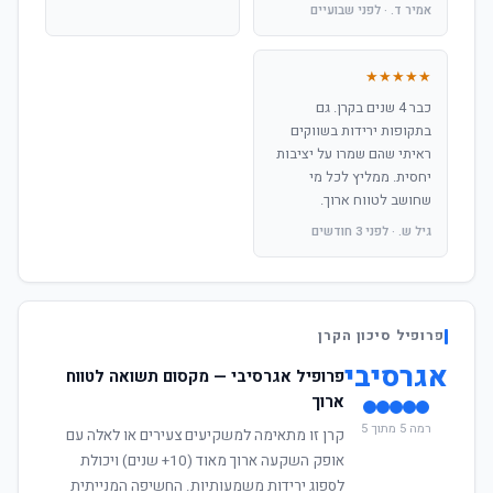
אמיר ד. · לפני שבועיים
★★★★★
כבר 4 שנים בקרן. גם
בתקופות ירידות בשווקים
ראיתי שהם שמרו על יציבות
יחסית. ממליץ לכל מי
שחושב לטווח ארוך.
גיל ש. · לפני 3 חודשים
פרופיל סיכון הקרן
אגרסיבי
פרופיל אגרסיבי — מקסום תשואה לטווח
ארוך
רמה 5 מתוך 5
קרן זו מתאימה למשקיעים צעירים או לאלה עם
אופק השקעה ארוך מאוד (10+ שנים) ויכולת
לספוג ירידות משמעותיות. החשיפה המנייתית