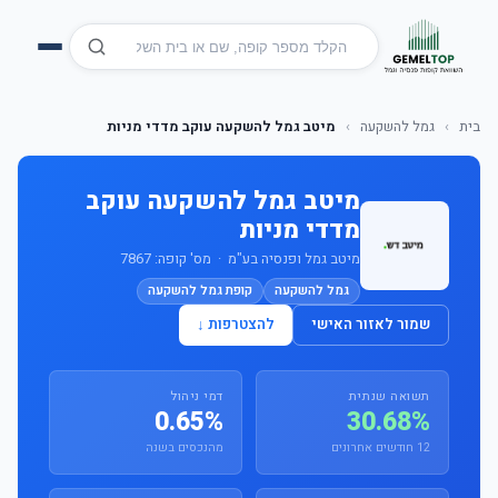
בית
›
גמל להשקעה
›
מיטב גמל להשקעה עוקב מדדי מניות
מיטב גמל להשקעה עוקב
מדדי מניות
מיטב גמל ופנסיה בע"מ · מס' קופה: 7867
גמל להשקעה
קופת גמל להשקעה
שמור לאזור האישי
להצטרפות ↓
תשואה שנתית
דמי ניהול
0.65%
30.68%
12 חודשים אחרונים
מהנכסים בשנה