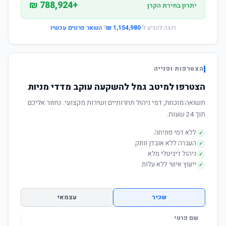
+788,924 ₪
יתרון בחירת הקרן
רוצה להגיע ל-
1,154,980 ₪
?
השאר פרטים עכשיו
הצטרפות ופנייה
הצטרפו למיטב גמל להשקעה עוקב מדדי מניות
תשואה מוכחת, דמי ניהול תחרותיים ושירות מקצועי. נחזור אליכם
תוך 24 שעות.
ללא דמי פתיחה
✓
העברה ללא אובדן וותק
✓
ניהול דיגיטלי מלא
✓
ייעוץ אישי ללא עלות
✓
שכיר
עצמאי
שם פרטי