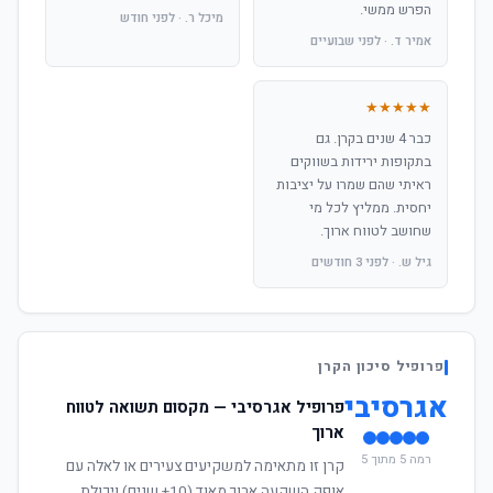
הפרש ממשי.
מיכל ר. · לפני חודש
אמיר ד. · לפני שבועיים
★★★★★
כבר 4 שנים בקרן. גם
בתקופות ירידות בשווקים
ראיתי שהם שמרו על יציבות
יחסית. ממליץ לכל מי
שחושב לטווח ארוך.
גיל ש. · לפני 3 חודשים
פרופיל סיכון הקרן
אגרסיבי
פרופיל אגרסיבי — מקסום תשואה לטווח
ארוך
רמה 5 מתוך 5
קרן זו מתאימה למשקיעים צעירים או לאלה עם
אופק השקעה ארוך מאוד (10+ שנים) ויכולת