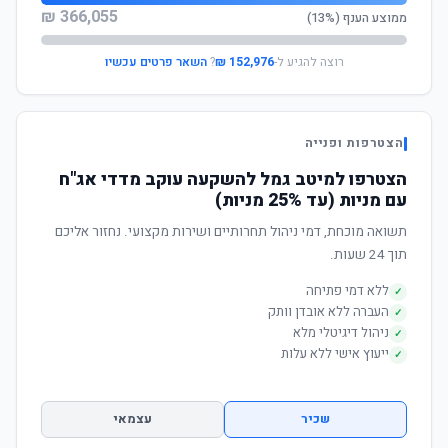
366,055 ₪
ממוצע הענף (13%)
רוצה להגיע ל-
152,976 ₪
?
השאר פרטים עכשיו
הצטרפות ופנייה
הצטרפו למיטב גמל להשקעה עוקב מדדי אג"ח
עם מניות (עד 25% מניות)
תשואה מוכחת, דמי ניהול תחרותיים ושירות מקצועי. נחזור אליכם
תוך 24 שעות.
ללא דמי פתיחה
✓
העברה ללא אובדן וותק
✓
ניהול דיגיטלי מלא
✓
ייעוץ אישי ללא עלות
✓
שכיר
עצמאי