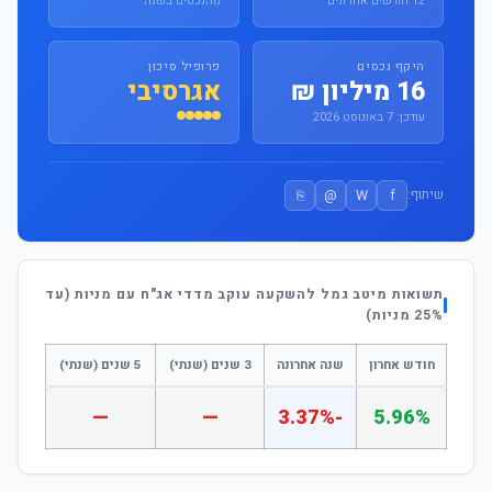
12 חודשים אחרונים
מהנכסים בשנה
היקף נכסים
פרופיל סיכון
16 מיליון ₪
אגרסיבי
עודכן: 7 באוגוסט 2026
⎘
@
W
f
שיתוף:
תשואות מיטב גמל להשקעה עוקב מדדי אג"ח עם מניות (עד
25% מניות)
חודש אחרון
שנה אחרונה
3 שנים (שנתי)
5 שנים (שנתי)
—
—
-3.37%
5.96%