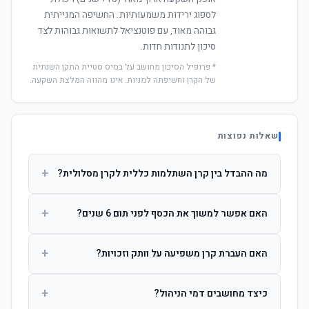
לספוג ירידות משמעותיות. החשיפה המנייתית
גבוהה מאוד, עם פוטנציאל לתשואות גבוהות לצד
סיכון לתנודות חדות.
* פרופיל הסיכון מחושב על בסיס סטיית התקן השנתית
של הקרן וחשיפתה למניות. אינו מהווה המלצת השקעה.
שאלות נפוצות
+
מה ההבדל בין קרן השתלמות כללית לקרן מסלולית?
קרן כללית מנהלת את הכסף בפיזור רחב לפי שיקול דעת מנהל
+
האם אפשר למשוך את הכסף לפני תום 6 שנים?
ההשקעות. קרן מסלולית עוקבת אחרי מדד ספציפי ומאפשרת
לחוסך לבחור את רמת הסיכון בעצמו.
כן, אך משיכה לפני 6 שנות חברות תחויב במס הכנסה מלא על
+
האם העברת קרן משפיעה על וותק וזכויות?
הרווחים. לאחר 6 שנים ניתן למשוך פטור ממס עד לתקרה
הקבועה בחוק.
לא. העברת קרן בין חברות אינה מאפסת את ספירת שנות
+
כיצד מחושבים דמי הניהול?
החברות. הוותק ממשיך להיספר מיום ההפקדה הראשונה.