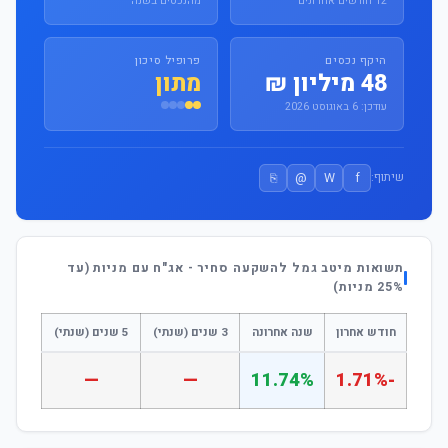
12 חודשים אחרונים
מהנכסים בשנה
היקף נכסים
פרופיל סיכון
48 מיליון ₪
מתון
עודכן: 6 באוגוסט 2026
⎘
@
W
f
שיתוף:
תשואות מיטב גמל להשקעה סחיר - אג"ח עם מניות (עד
25% מניות)
חודש אחרון
שנה אחרונה
3 שנים (שנתי)
5 שנים (שנתי)
—
—
11.74%
-1.71%