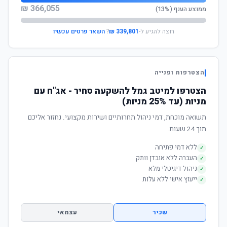
366,055 ₪
ממוצע הענף (13%)
רוצה להגיע ל-
339,801 ₪
?
השאר פרטים עכשיו
הצטרפות ופנייה
הצטרפו למיטב גמל להשקעה סחיר - אג"ח עם
מניות (עד 25% מניות)
תשואה מוכחת, דמי ניהול תחרותיים ושירות מקצועי. נחזור אליכם
תוך 24 שעות.
ללא דמי פתיחה
✓
העברה ללא אובדן וותק
✓
ניהול דיגיטלי מלא
✓
ייעוץ אישי ללא עלות
✓
שכיר
עצמאי