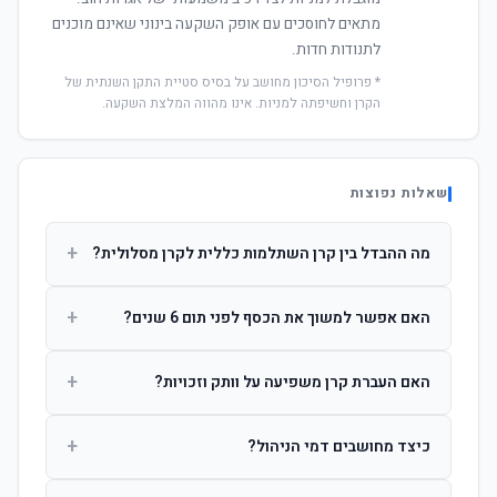
מתאים לחוסכים עם אופק השקעה בינוני שאינם מוכנים
לתנודות חדות.
* פרופיל הסיכון מחושב על בסיס סטיית התקן השנתית של
הקרן וחשיפתה למניות. אינו מהווה המלצת השקעה.
שאלות נפוצות
+
מה ההבדל בין קרן השתלמות כללית לקרן מסלולית?
קרן כללית מנהלת את הכסף בפיזור רחב לפי שיקול דעת מנהל
+
האם אפשר למשוך את הכסף לפני תום 6 שנים?
ההשקעות. קרן מסלולית עוקבת אחרי מדד ספציפי ומאפשרת
לחוסך לבחור את רמת הסיכון בעצמו.
כן, אך משיכה לפני 6 שנות חברות תחויב במס הכנסה מלא על
+
האם העברת קרן משפיעה על וותק וזכויות?
הרווחים. לאחר 6 שנים ניתן למשוך פטור ממס עד לתקרה
הקבועה בחוק.
לא. העברת קרן בין חברות אינה מאפסת את ספירת שנות
+
כיצד מחושבים דמי הניהול?
החברות. הוותק ממשיך להיספר מיום ההפקדה הראשונה.
דמי הניהול נגבים כאחוז שנתי מהיתרה הצבורה. ניתן לנהל משא