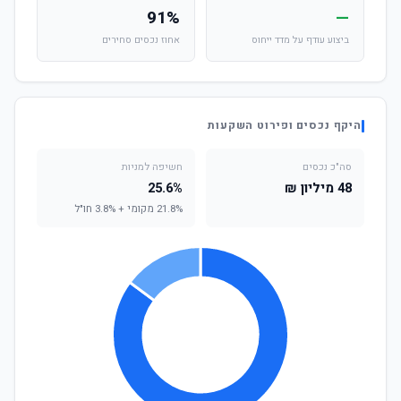
91%
—
ביצוע עודף על מדד ייחוס
אחוז נכסים סחירים
היקף נכסים ופירוט השקעות
סה"כ נכסים
חשיפה למניות
48 מיליון ₪
25.6%
21.8% מקומי + 3.8% חו"ל