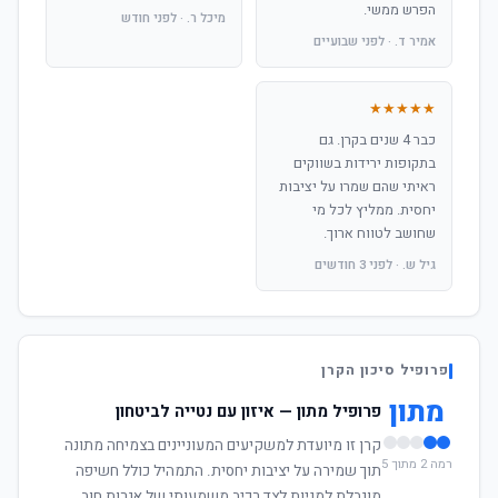
הפרש ממשי.
מיכל ר. · לפני חודש
אמיר ד. · לפני שבועיים
★★★★★
כבר 4 שנים בקרן. גם
בתקופות ירידות בשווקים
ראיתי שהם שמרו על יציבות
יחסית. ממליץ לכל מי
שחושב לטווח ארוך.
גיל ש. · לפני 3 חודשים
פרופיל סיכון הקרן
מתון
פרופיל מתון — איזון עם נטייה לביטחון
קרן זו מיועדת למשקיעים המעוניינים בצמיחה מתונה
רמה 2 מתוך 5
תוך שמירה על יציבות יחסית. התמהיל כולל חשיפה
מוגבלת למניות לצד רכיב משמעותי של אגרות חוב.