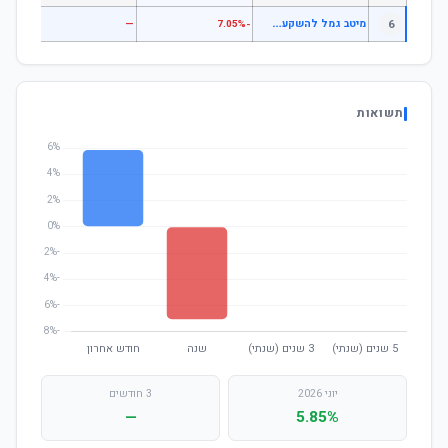
מ
יטב גמל להשקעה אג"ח סחיר
6
—
—
-7.05%
תשואות
יוני 2026
3 חודשים
—
5.85%