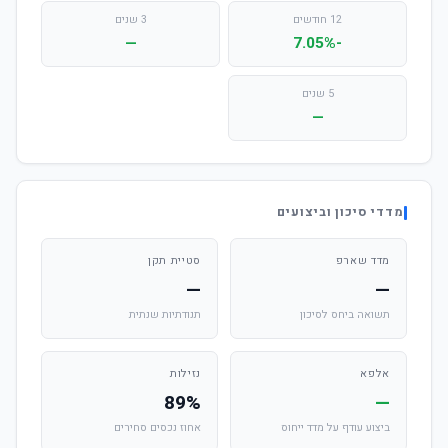
12 חודשים
3 שנים
—
-7.05%
5 שנים
—
מדדי סיכון וביצועים
מדד שארפ
סטיית תקן
—
—
תשואה ביחס לסיכון
תנודתיות שנתית
אלפא
נזילות
89%
—
ביצוע עודף על מדד ייחוס
אחוז נכסים סחירים