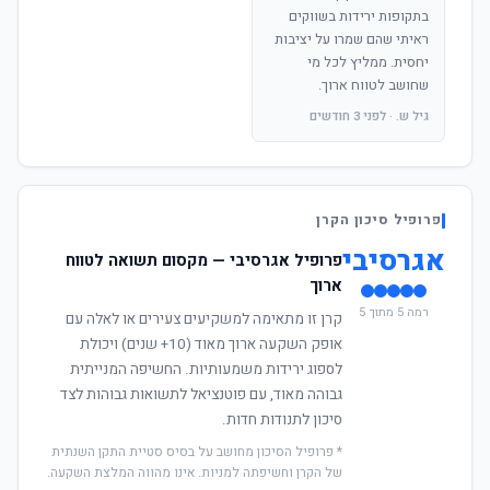
בתקופות ירידות בשווקים
ראיתי שהם שמרו על יציבות
יחסית. ממליץ לכל מי
שחושב לטווח ארוך.
גיל ש. · לפני 3 חודשים
פרופיל סיכון הקרן
אגרסיבי
פרופיל אגרסיבי — מקסום תשואה לטווח
ארוך
רמה 5 מתוך 5
קרן זו מתאימה למשקיעים צעירים או לאלה עם
אופק השקעה ארוך מאוד (10+ שנים) ויכולת
לספוג ירידות משמעותיות. החשיפה המנייתית
גבוהה מאוד, עם פוטנציאל לתשואות גבוהות לצד
סיכון לתנודות חדות.
* פרופיל הסיכון מחושב על בסיס סטיית התקן השנתית
של הקרן וחשיפתה למניות. אינו מהווה המלצת השקעה.