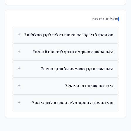
שאלות נפוצות
+
מה ההבדל בין קרן השתלמות כללית לקרן מסלולית?
קרן כללית מנהלת את הכסף בפיזור רחב לפי שיקול דעת מנהל
+
האם אפשר למשוך את הכסף לפני תום 6 שנים?
ההשקעות. קרן מסלולית עוקבת אחרי מדד ספציפי ומאפשרת
לחוסך לבחור את רמת הסיכון בעצמו.
כן, אך משיכה לפני 6 שנות חברות תחויב במס הכנסה מלא על
+
האם העברת קרן משפיעה על וותק וזכויות?
הרווחים. לאחר 6 שנים ניתן למשוך פטור ממס עד לתקרה
הקבועה בחוק.
לא. העברת קרן בין חברות אינה מאפסת את ספירת שנות
+
כיצד מחושבים דמי הניהול?
החברות. הוותק ממשיך להיספר מיום ההפקדה הראשונה.
דמי הניהול נגבים כאחוז שנתי מהיתרה הצבורה. ניתן לנהל משא
+
מהי ההפקדה המקסימלית המוכרת לצורכי מס?
ומתן על שיעורם בעת הצטרפות.
לשכירים: המעסיק מפקיד עד 7.5% ממשכורת + 2.5% ניכוי
מהעובד. לעצמאים: עד 4.5% מההכנסה עם הטבת מס.