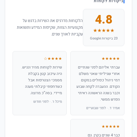
ביקורות לקוחות
4.8
הלקוחות מדרגים את השירות בדגש על
מקצועיות הצוות, שקיפות המידע ותשואות
★★★★★
עקביות לאורך שנים.
23 ביקורות Google
★★★★☆
★★★★★
עברתי אליהם לפני שנתיים
שירות לקוחות מהיר ונגיש.
אחרי שגיליתי שאני משלם
היה עיכוב קטן בקבלת
דמי ניהול כפולים במקום
מסמכי הצטרפות אבל
הקודם. ההעברה לקחה שבוע
כשדחפתי קיבלתי מענה
וכבר בשנה הראשונה ראיתי
מיידי. בסה"כ מרוצה.
הפרש ממשי.
מיכל ר. · לפני חודש
אמיר ד. · לפני שבועיים
★★★★★
כבר 4 שנים בקרן. גם