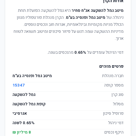
אודות הקרן
מיטב גמל להשקעה אג"ח סחיר
היא גמל להשקעה הפועלת תחת
ניהולה של
מיטב גמל ופנסיה בע"מ
. הקרן מנהלת פורטפוליו מגוון
הכולל מניות מקומיות ובינלאומיות, אגרות חוב ונכסים נוספים.
מדיניות ההשקעה שמה דגש על פיזור סיכונים ומיטוב תשואה לטווח
ארוך.
דמי הניהול עומדים על
0.65%
מהנכסים בשנה.
פרטים מזהים
חברה מנהלת
מיטב גמל ופנסיה בע"מ
מספר קופה
15347
סוג קרן
גמל להשקעה
מסלול
קופת גמל להשקעה
פרופיל סיכון
אגרסיבי
דמי ניהול
0.65% לשנה
היקף נכסים
8 מיליון ₪