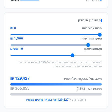
מחשבון חיסכון
0 ₪
סכום צבור כיום
1,500 ₪
הפקדה חודשית
10 שנים
תקופת חיסכון
* החישוב מבוסס על תשואה שנתית ממוצעת של -7.05%. תשואות עבר אינן
מבטיחות תשואות עתידיות. להמחשה בלבד.
129,427 ₪
מיטב גמל להשקעה אג"ח סחיר
366,055 ₪
ממוצע הענף (13%)
רוצה להגיע ל-
129,427 ₪
?
השאר פרטים עכשיו