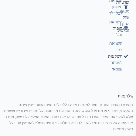
השוואת
ופרטיות
חיסכון
מעקב
לכל ילד
שוק
השוואת
ההון |
קופות
גמלטופ
גמל
השוואת
בתי
השקעות
למסחר
עצמאי
גילוי נאות
המידע המוצג באתר זה נועד למטרות מידע כללי בלבד ואינו מהווה ייעוץ פיננסי,
השקעתי, פנסיוני או מס מכל סוג שהוא. ההשוואות מבוססות על נתונים ציבוריים ועשויות
שלא לשקף את המצב העדכני בכל עת. אין לראות בתכני האתר המלצה לרכישה, מכירה
או החזקה של מוצר פיננסי כלשהו. לפני כל החלטה פיננסית מומלץ להתייעץ עם בעל
רישיון מתאים.