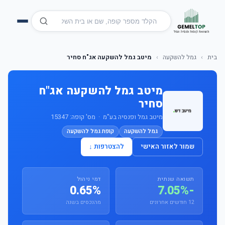
בית
›
גמל להשקעה
›
מיטב גמל להשקעה אג"ח סחיר
מיטב גמל להשקעה אג"ח
סחיר
מיטב גמל ופנסיה בע"מ · מס' קופה: 15347
גמל להשקעה
קופת גמל להשקעה
שמור לאזור האישי
להצטרפות ↓
תשואה שנתית
דמי ניהול
0.65%
-7.05%
12 חודשים אחרונים
מהנכסים בשנה