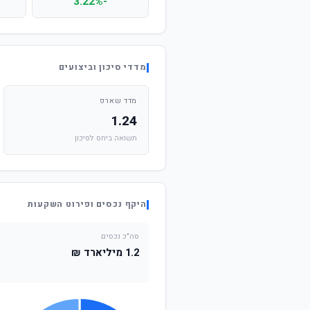
-3.22%
מדדי סיכון וביצועים
מדד שארפ
1.24
תשואה ביחס לסיכון
היקף נכסים ופירוט השקעות
סה"כ נכסים
1.2 מיליארד ₪