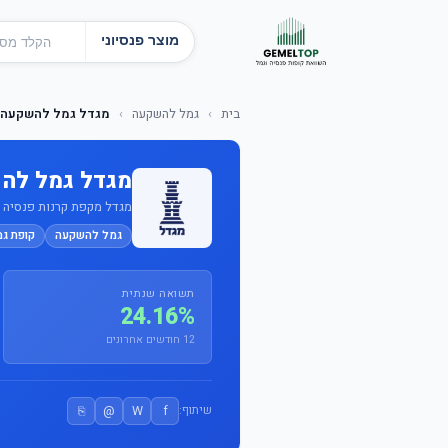
מוצר פנסיוני
בית
›
גמל להשקעה
›
מגדל גמל להשקעה 
מגדל גמל לה
מגדל מקפת קרנות פנסיה וקו
גמל להשקעה
קופת ג
תשואה שנתית
24.16%
12 חודשים אחרונים
⎘
@
W
f
שיתוף: