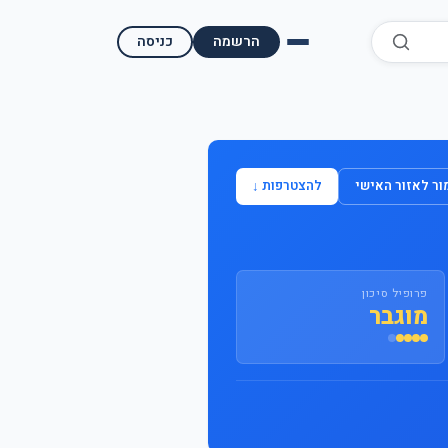
הרשמה
כניסה
השוואת קופות גמל
השוואת בתי השקעות למסחר עצמאי
ר לאזור האישי
להצטרפות ↓
מאמרים ומדריכים
תשואות היסטוריות
פרופיל סיכון
מעקב שוק ההון | גמלטופ
מוגבר
תנאי שימוש
אודות גמל טופ