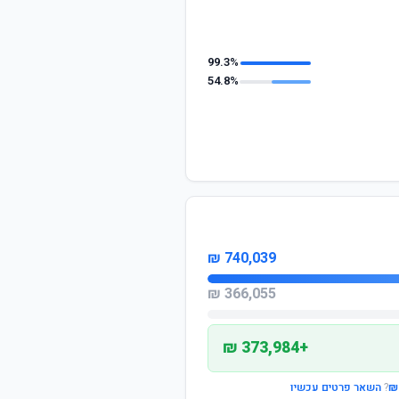
99.3%
54.8%
740,039 ₪
366,055 ₪
+373,984 ₪
?
השאר פרטים עכשיו