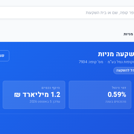
מניות
שקעה מניות
שמו
פות גמל בע"מ · מס' קופה: 7934
מל להשקעה
דמי ניהול
היקף נכסים
0.59%
1.2 מיליארד ₪
מהנכסים בשנה
עודכן: 5 באוגוסט 2026