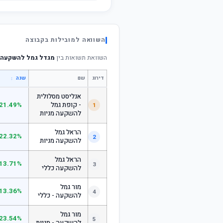
השוואה למובילות בקבוצה
השוואת תשואות בין
מגדל גמל להשקעה מ
דירוג
שם
↕
שנה
אנליסט מסלולית
- קופת גמל
21.49%
1
להשקעה מניות
הראל גמל
22.32%
2
להשקעה מניות
הראל גמל
13.71%
3
להשקעה כללי
מור גמל
13.36%
4
להשקעה - כללי
מור גמל
23.54%
5