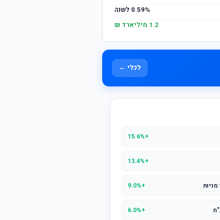
0.59% לשנה
1.2 מיליארד ₪
לכלי ←
+15.6%
+13.4%
מניות
+9.0%
"ח
+6.0%