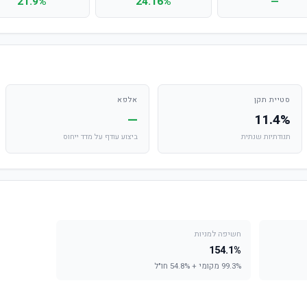
21.9%
24.16%
—
סטיית תקן
אלפא
—
11.4%
תנודתיות שנתית
ביצוע עודף על מדד ייחוס
חשיפה למניות
154.1%
99.3% מקומי + 54.8% חו"ל