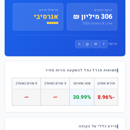
היקף נכסים
פרופיל סיכון
306 מיליון ₪
אגרסיבי
עודכן: 8 באוגוסט 2026
⎘
@
W
f
שיתוף:
תשואות מגדל גמל להשקעה מניות סחיר
חודש אחרון
שנה אחרונה
3 שנים (שנתי)
5 שנים (שנתי)
—
—
30.99%
-8.96%
מידע כללי על הקופה