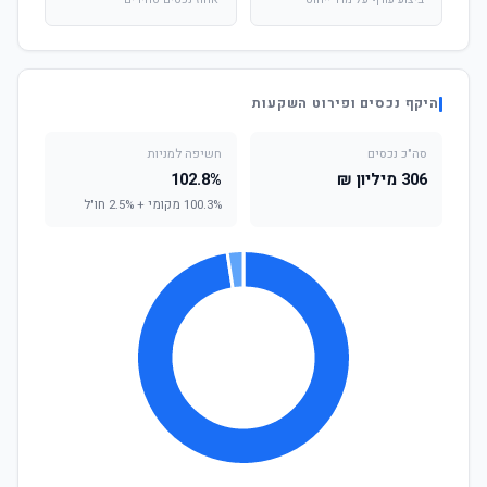
ביצוע עודף על מדד ייחוס
אחוז נכסים סחירים
היקף נכסים ופירוט השקעות
סה"כ נכסים
חשיפה למניות
306 מיליון ₪
102.8%
100.3% מקומי + 2.5% חו"ל