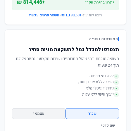
+814,446 ₪
יתרון בחירת הקרן
רוצה להגיע ל-
1,180,501 ₪
?
השאר פרטים עכשיו
הצטרפות ופנייה
הצטרפו למגדל גמל להשקעה מניות סחיר
תשואה מוכחת, דמי ניהול תחרותיים ושירות מקצועי. נחזור אליכם
תוך 24 שעות.
ללא דמי פתיחה
✓
העברה ללא אובדן וותק
✓
ניהול דיגיטלי מלא
✓
ייעוץ אישי ללא עלות
✓
שכיר
עצמאי
שם פרטי