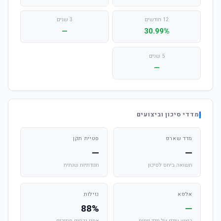
12 חודשים
3 שנים
—
30.99%
5 שנים
—
מדדי סיכון וביצועים
מדד שארפ
סטיית תקן
—
—
תשואה ביחס לסיכון
תנודתיות שנתית
אלפא
נזילות
88%
—