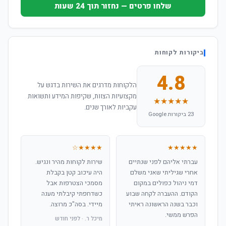
שלחו פרטים — נחזור תוך 24 שעות
ביקורות לקוחות
4.8
הלקוחות מדרגים את השירות בדגש על
מקצועיות הצוות, שקיפות המידע ותשואות
★★★★★
עקביות לאורך שנים.
23 ביקורות Google
★★★★☆
★★★★★
עברתי אליהם לפני שנתיים
שירות לקוחות מהיר ונגיש.
אחרי שגיליתי שאני משלם
היה עיכוב קטן בקבלת
דמי ניהול כפולים במקום
מסמכי הצטרפות אבל
הקודם. ההעברה לקחה שבוע
כשדחפתי קיבלתי מענה
וכבר בשנה הראשונה ראיתי
מיידי. בסה"כ מרוצה.
הפרש ממשי.
מיכל ר. · לפני חודש