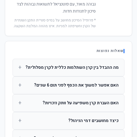
גבוהה מאוד, עם פוטנציאל לתשואות גבוהות לצד
סיכון לתנודות חדות.
* פרופיל הסיכון מחושב על בסיס סטיית התקן השנתית
של הקרן וחשיפתה למניות. אינו מהווה המלצת השקעה.
שאלות נפוצות
+
מה ההבדל בין קרן השתלמות כללית לקרן מסלולית?
קרן כללית מנהלת את הכסף בפיזור רחב לפי שיקול דעת מנהל
+
האם אפשר למשוך את הכסף לפני תום 6 שנים?
ההשקעות. קרן מסלולית עוקבת אחרי מדד ספציפי ומאפשרת
לחוסך לבחור את רמת הסיכון בעצמו.
כן, אך משיכה לפני 6 שנות חברות תחויב במס הכנסה מלא על
+
האם העברת קרן משפיעה על וותק וזכויות?
הרווחים. לאחר 6 שנים ניתן למשוך פטור ממס עד לתקרה
הקבועה בחוק.
לא. העברת קרן בין חברות אינה מאפסת את ספירת שנות
+
כיצד מחושבים דמי הניהול?
החברות. הוותק ממשיך להיספר מיום ההפקדה הראשונה.
דמי הניהול נגבים כאחוז שנתי מהיתרה הצבורה. ניתן לנהל משא