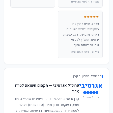
אמיר ד. · לפני שבועיים
★★★★★
כבר 4 שנים בקרן. גם
בתקופות ירידות בשווקים
ראיתי שהם שמרו על יציבות
יחסית. ממליץ לכל מי
שחושב לטווח ארוך.
גיל ש. · לפני 3 חודשים
פרופיל סיכון הקרן
אגרסיבי
פרופיל אגרסיבי — מקסום תשואה לטווח
ארוך
רמה 5 מתוך 5
קרן זו מתאימה למשקיעים צעירים או לאלה עם
אופק השקעה ארוך מאוד (10+ שנים) ויכולת
לספוג ירידות משמעותיות. החשיפה המנייתית