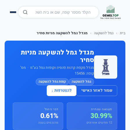
בית
›
גמל להשקעה
›
מגדל גמל להשקעה מניות סחיר
מגדל גמל להשקעה מניות
סחיר
מגדל מקפת קרנות פנסיה וקופות גמל בע"מ · מס'
קופה: 15456
גמל להשקעה
קופת גמל להשקעה
שמור לאזור האישי
להצטרפות ↓
תשואה שנתית
דמי ניהול
0.61%
30.99%
12 חודשים אחרונים
מהנכסים בשנה