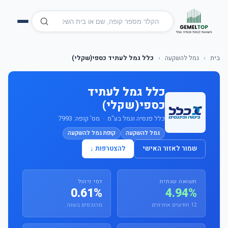
בית
›
גמל להשקעה
›
כלל גמל לעתיד כספי(שקלי)
כלל גמל לעתיד
כספי(שקלי)
כלל פנסיה וגמל בע"מ · מס' קופה: 7993
גמל להשקעה
קופת גמל להשקעה
שמור לאזור האישי
להצטרפות ↓
תשואה שנתית
דמי ניהול
0.61%
4.94%
12 חודשים אחרונים
מהנכסים בשנה