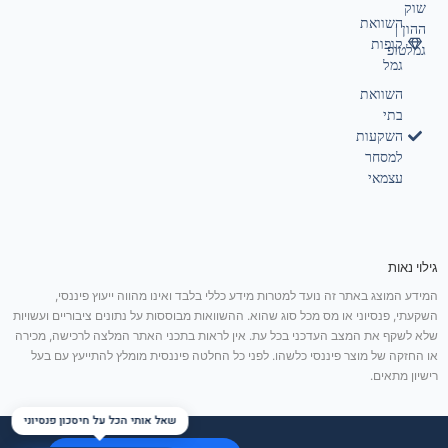
שוק
השוואת
ההון |
קופות
גמלטופ
גמל
השוואת
בתי
השקעות
למסחר
עצמאי
גילוי נאות
המידע המוצג באתר זה נועד למטרות מידע כללי בלבד ואינו מהווה ייעוץ פיננסי,
השקעתי, פנסיוני או מס מכל סוג שהוא. ההשוואות מבוססות על נתונים ציבוריים ועשויות
שלא לשקף את המצב העדכני בכל עת. אין לראות בתכני האתר המלצה לרכישה, מכירה
או החזקה של מוצר פיננסי כלשהו. לפני כל החלטה פיננסית מומלץ להתייעץ עם בעל
רישיון מתאים.
שאל אותי הכל על חיסכון פנסיוני