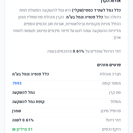
אודות הקרן
כלל גמל לעתיד כספי(שקלי)
היא גמל להשקעה הפועלת תחת
ניהולה של
כלל פנסיה וגמל בע"מ
. הקרן מנהלת פורטפוליו מגוון
הכולל מניות מקומיות ובינלאומיות, אגרות חוב ונכסים נוספים.
מדיניות ההשקעה שמה דגש על פיזור סיכונים ומיטוב תשואה לטווח
ארוך.
דמי הניהול עומדים על
0.61%
מהנכסים בשנה.
פרטים מזהים
חברה מנהלת
כלל פנסיה וגמל בע"מ
מספר קופה
7993
סוג קרן
גמל להשקעה
מסלול
קופת גמל להשקעה
פרופיל סיכון
שמרן
דמי ניהול
0.61% לשנה
היקף נכסים
31 מיליון ₪