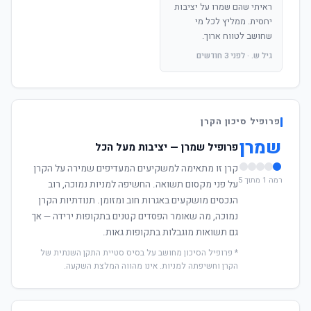
ראיתי שהם שמרו על יציבות
יחסית. ממליץ לכל מי
שחושב לטווח ארוך.
גיל ש. · לפני 3 חודשים
פרופיל סיכון הקרן
שמרן
פרופיל שמרן — יציבות מעל הכל
קרן זו מתאימה למשקיעים המעדיפים שמירה על הקרן
רמה 1 מתוך 5
על פני מקסום תשואה. החשיפה למניות נמוכה, רוב
הנכסים מושקעים באגרות חוב ומזומן. תנודתיות הקרן
נמוכה, מה שאומר הפסדים קטנים בתקופות ירידה — אך
גם תשואות מוגבלות בתקופות גאות.
* פרופיל הסיכון מחושב על בסיס סטיית התקן השנתית של
הקרן וחשיפתה למניות. אינו מהווה המלצת השקעה.