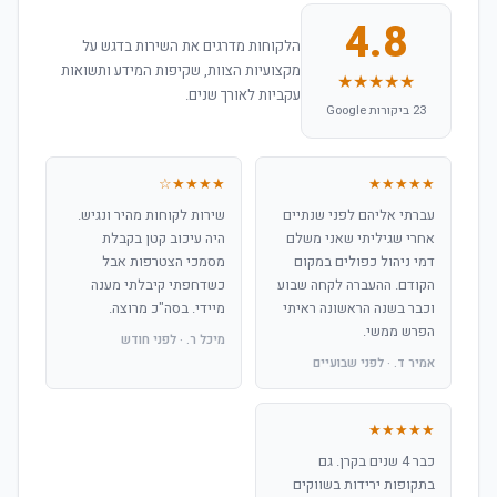
4.8
הלקוחות מדרגים את השירות בדגש על
מקצועיות הצוות, שקיפות המידע ותשואות
★★★★★
עקביות לאורך שנים.
23 ביקורות Google
★★★★☆
★★★★★
עברתי אליהם לפני שנתיים
שירות לקוחות מהיר ונגיש.
אחרי שגיליתי שאני משלם
היה עיכוב קטן בקבלת
דמי ניהול כפולים במקום
מסמכי הצטרפות אבל
הקודם. ההעברה לקחה שבוע
כשדחפתי קיבלתי מענה
וכבר בשנה הראשונה ראיתי
מיידי. בסה"כ מרוצה.
הפרש ממשי.
מיכל ר. · לפני חודש
אמיר ד. · לפני שבועיים
★★★★★
כבר 4 שנים בקרן. גם
בתקופות ירידות בשווקים