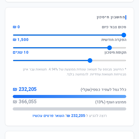
מחשבון חיסכון
0 ₪
סכום צבור כיום
1,500 ₪
הפקדה חודשית
10 שנים
תקופת חיסכון
* החישוב מבוסס על תשואה שנתית ממוצעת של 4.94%. תשואות עבר אינן
מבטיחות תשואות עתידיות. להמחשה בלבד.
232,205 ₪
כלל גמל לעתיד כספי(שקלי)
366,055 ₪
ממוצע הענף (13%)
רוצה להגיע ל-
232,205 ₪
?
השאר פרטים עכשיו