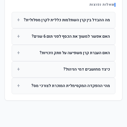
שאלות נפוצות
+
מה ההבדל בין קרן השתלמות כללית לקרן מסלולית?
קרן כללית מנהלת את הכסף בפיזור רחב לפי שיקול דעת מנהל
+
האם אפשר למשוך את הכסף לפני תום 6 שנים?
ההשקעות. קרן מסלולית עוקבת אחרי מדד ספציפי ומאפשרת
לחוסך לבחור את רמת הסיכון בעצמו.
כן, אך משיכה לפני 6 שנות חברות תחויב במס הכנסה מלא על
+
האם העברת קרן משפיעה על וותק וזכויות?
הרווחים. לאחר 6 שנים ניתן למשוך פטור ממס עד לתקרה
הקבועה בחוק.
לא. העברת קרן בין חברות אינה מאפסת את ספירת שנות
+
כיצד מחושבים דמי הניהול?
החברות. הוותק ממשיך להיספר מיום ההפקדה הראשונה.
דמי הניהול נגבים כאחוז שנתי מהיתרה הצבורה. ניתן לנהל משא
+
מהי ההפקדה המקסימלית המוכרת לצורכי מס?
ומתן על שיעורם בעת הצטרפות.
לשכירים: המעסיק מפקיד עד 7.5% ממשכורת + 2.5% ניכוי
מהעובד. לעצמאים: עד 4.5% מההכנסה עם הטבת מס.