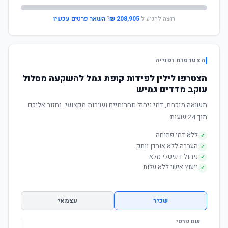
רוצה להגיע ל-
208,905 ₪
?
השאר פרטים עכשיו
הצטרפות ופנייה
הצטרפו לילין לפידות קופת גמל להשקעה מסלול
עוקב מדדים גמיש
תשואה מוכחת, דמי ניהול תחרותיים ושירות מקצועי. נחזור אליכם
תוך 24 שעות.
ללא דמי פתיחה
✓
העברה ללא אובדן וותק
✓
ניהול דיגיטלי מלא
✓
ייעוץ אישי ללא עלות
✓
שכיר
עצמאי
שם פרטי