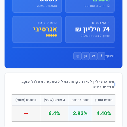
12 חודשים אחרונים
מהנכסים בשנה
היקף נכסים
פרופיל סיכון
74 מיליון ₪
אגרסיבי
עודכן: 7 באוגוסט 2026
⎘
@
W
f
שיתוף:
תשואות ילין לפידות קופת גמל להשקעה מסלול עוקב
מדדים גמיש
חודש אחרון
שנה אחרונה
3 שנים (שנתי)
5 שנים (שנתי)
—
6.4%
2.93%
4.40%