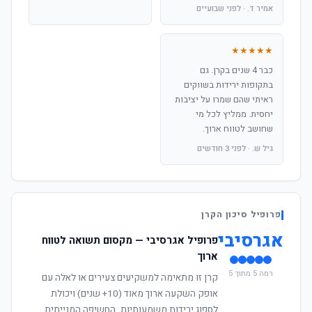
אמיר ד. · לפני שבועיים
★★★★★
כבר 4 שנים בקרן. גם
בתקופות ירידות בשווקים
ראיתי שהם שמרו על יציבות
יחסית. ממליץ לכל מי
שחושב לטווח ארוך.
גיל ש. · לפני 3 חודשים
פרופיל סיכון הקרן
אגרסיבי
פרופיל אגרסיבי — מקסום תשואה לטווח
ארוך
רמה 5 מתוך 5
קרן זו מתאימה למשקיעים צעירים או לאלה עם
אופק השקעה ארוך מאוד (10+ שנים) ויכולת
לספוג ירידות משמעותיות. החשיפה המנייתית