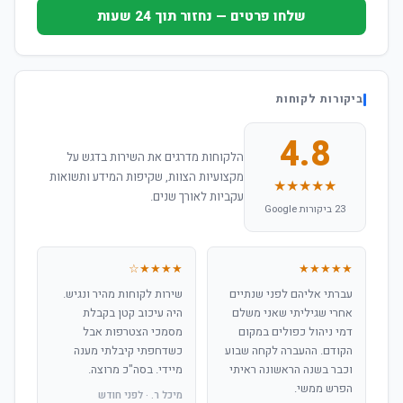
שלחו פרטים — נחזור תוך 24 שעות
ביקורות לקוחות
4.8
הלקוחות מדרגים את השירות בדגש על
מקצועיות הצוות, שקיפות המידע ותשואות
★★★★★
עקביות לאורך שנים.
23 ביקורות Google
★★★★☆
★★★★★
עברתי אליהם לפני שנתיים
שירות לקוחות מהיר ונגיש.
אחרי שגיליתי שאני משלם
היה עיכוב קטן בקבלת
דמי ניהול כפולים במקום
מסמכי הצטרפות אבל
הקודם. ההעברה לקחה שבוע
כשדחפתי קיבלתי מענה
וכבר בשנה הראשונה ראיתי
מיידי. בסה"כ מרוצה.
הפרש ממשי.
מיכל ר. · לפני חודש