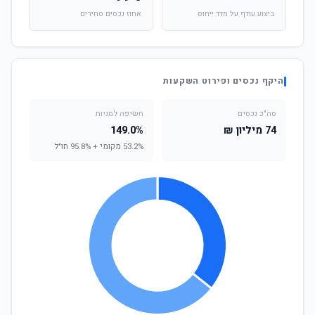
ביצוע עודף על מדד ייחוס
אחוז נכסים סחירים
היקף נכסים ופירוט השקעות
סה"כ נכסים
חשיפה למניות
74 מיליון ₪
149.0%
53.2% מקומי + 95.8% חו"ל