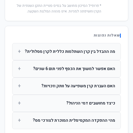
* פרופיל הסיכון מחושב על בסיס סטיית התקן השנתית של
הקרן וחשיפתה למניות. אינו מהווה המלצת השקעה.
שאלות נפוצות
+
מה ההבדל בין קרן השתלמות כללית לקרן מסלולית?
קרן כללית מנהלת את הכסף בפיזור רחב לפי שיקול דעת מנהל
+
האם אפשר למשוך את הכסף לפני תום 6 שנים?
ההשקעות. קרן מסלולית עוקבת אחרי מדד ספציפי ומאפשרת
לחוסך לבחור את רמת הסיכון בעצמו.
כן, אך משיכה לפני 6 שנות חברות תחויב במס הכנסה מלא על
+
האם העברת קרן משפיעה על וותק וזכויות?
הרווחים. לאחר 6 שנים ניתן למשוך פטור ממס עד לתקרה
הקבועה בחוק.
לא. העברת קרן בין חברות אינה מאפסת את ספירת שנות
+
כיצד מחושבים דמי הניהול?
החברות. הוותק ממשיך להיספר מיום ההפקדה הראשונה.
דמי הניהול נגבים כאחוז שנתי מהיתרה הצבורה. ניתן לנהל משא
+
מהי ההפקדה המקסימלית המוכרת לצורכי מס?
ומתן על שיעורם בעת הצטרפות.
לשכירים: המעסיק מפקיד עד 7.5% ממשכורת + 2.5% ניכוי