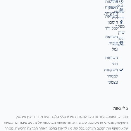
חכם
פוליסות
תנאי
תשואות
חיסכון
שימוש
חודשיות
השוואת
ופרטיות
חיסכון
מעקב
לכל ילד
שוק
השוואת
ההון |
קופות
גמלטופ
גמל
השוואת
בתי
השקעות
למסחר
עצמאי
גילוי נאות
המידע המוצג באתר זה נועד למטרות מידע כללי בלבד ואינו מהווה ייעוץ פיננסי,
השקעתי, פנסיוני או מס מכל סוג שהוא. ההשוואות מבוססות על נתונים ציבוריים ועשויות
שלא לשקף את המצב העדכני בכל עת. אין לראות בתכני האתר המלצה לרכישה, מכירה