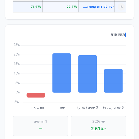
י
לין לפידות קופת גמל להשקעה מסלול מניות
6
.49%
71.97%
20.77%
תשואות
יוני 2026
3 חודשים
—
-2.51%