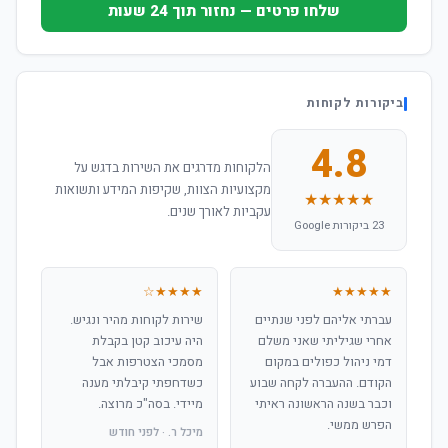
שלחו פרטים — נחזור תוך 24 שעות
ביקורות לקוחות
4.8
הלקוחות מדרגים את השירות בדגש על
מקצועיות הצוות, שקיפות המידע ותשואות
★★★★★
עקביות לאורך שנים.
23 ביקורות Google
★★★★☆
★★★★★
עברתי אליהם לפני שנתיים
שירות לקוחות מהיר ונגיש.
אחרי שגיליתי שאני משלם
היה עיכוב קטן בקבלת
דמי ניהול כפולים במקום
מסמכי הצטרפות אבל
הקודם. ההעברה לקחה שבוע
כשדחפתי קיבלתי מענה
וכבר בשנה הראשונה ראיתי
מיידי. בסה"כ מרוצה.
הפרש ממשי.
מיכל ר. · לפני חודש