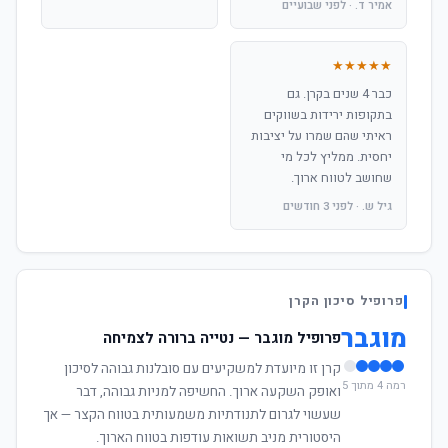
אמיר ד. · לפני שבועיים
★★★★★
כבר 4 שנים בקרן. גם
בתקופות ירידות בשווקים
ראיתי שהם שמרו על יציבות
יחסית. ממליץ לכל מי
שחושב לטווח ארוך.
גיל ש. · לפני 3 חודשים
פרופיל סיכון הקרן
מוגבר
פרופיל מוגבר — נטייה ברורה לצמיחה
קרן זו מיועדת למשקיעים עם סובלנות גבוהה לסיכון
רמה 4 מתוך 5
ואופק השקעה ארוך. החשיפה למניות גבוהה, דבר
שעשוי לגרום לתנודתיות משמעותית בטווח הקצר — אך
היסטורית מניב תשואות עודפות בטווח הארוך.