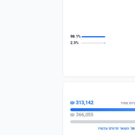
98.1%
2.3%
313,142 ₪
יות סחיר
366,055 ₪
?
השאר פרטים עכשיו