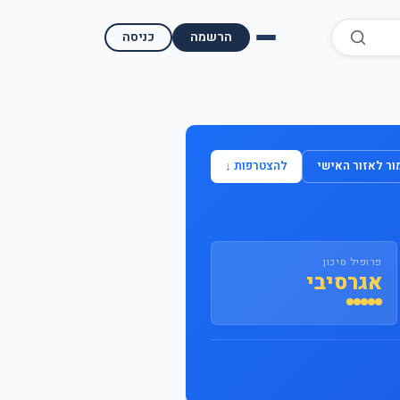
הרשמה
כניסה
השוואת קופות גמל
השוואת בתי השקעות למסחר עצמאי
ר לאזור האישי
להצטרפות ↓
מאמרים ומדריכים
תשואות היסטוריות
פרופיל סיכון
מעקב שוק ההון | גמלטופ
אגרסיבי
תנאי שימוש
אודות גמל טופ