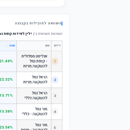
השוואה למובילות בקבוצה
השוואת תשואות בין
ילין לפידות קופת ג
דירוג
שם
↕
שנה
אנליסט מסלולית
- קופת גמל
21.49%
1
להשקעה מניות
הראל גמל
22.32%
2
להשקעה מניות
הראל גמל
13.71%
3
להשקעה כללי
מור גמל
13.36%
4
להשקעה - כללי
מור גמל
23.54%
5