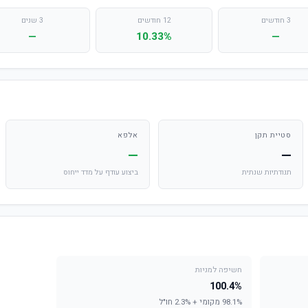
3 חודשים
12 חודשים
3 שנים
—
10.33%
—
סטיית תקן
אלפא
—
—
תנודתיות שנתית
ביצוע עודף על מדד ייחוס
חשיפה למניות
100.4%
98.1% מקומי + 2.3% חו"ל