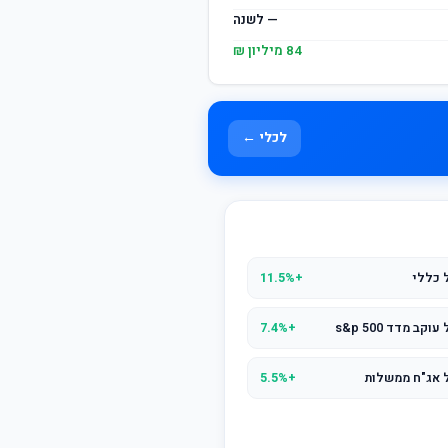
— לשנה
84 מיליון ₪
לכלי ←
 כללי
+11.5%
מדד s&p 500
+7.4%
 אג"ח ממשלות
+5.5%