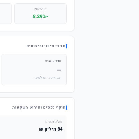
יוני 2026
-8.29%
מדדי סיכון וביצועים
מדד שארפ
—
תשואה ביחס לסיכון
היקף נכסים ופירוט השקעות
סה"כ נכסים
84 מיליון ₪