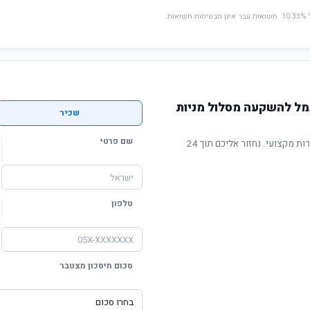
* החישוב מבוסס על תשואה שנתית ממוצעת של 10.33%. תשואות עבר אינן מבטיחות תשואות
גמל להשקעה מסלול מניות
שכיר
שם פרטי
תשואה מוכחת, דמי ניהול תחרותיים ושירות מקצועי. נחזור אליכם תוך 24
טלפון
סכום חיסכון מצטבר