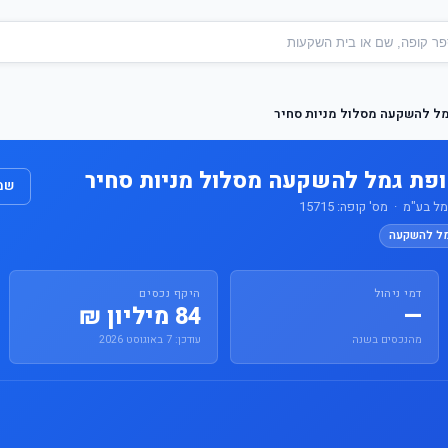
מל להשקעה מסלול מניות סחיר
קופת גמל להשקעה מסלול מניות סחיר
שמו
 בע"מ · מס' קופה: 15715
מל להשקעה
דמי ניהול
היקף נכסים
—
84 מיליון ₪
מהנכסים בשנה
עודכן: 7 באוגוסט 2026