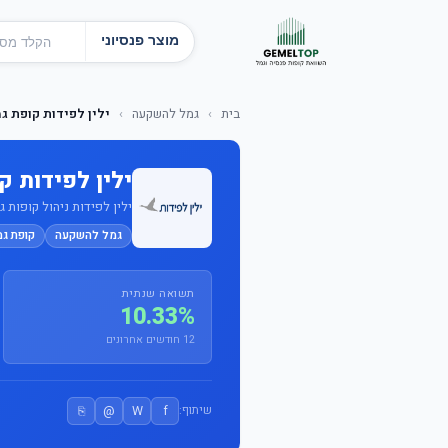
מוצר פנסיוני
בית
›
גמל להשקעה
›
ילין לפידות קופת ג
ילין לפידות 
ילין לפידות ניהול קופות גמל
גמל להשקעה
קופת ג
תשואה שנתית
10.33%
12 חודשים אחרונים
⎘
@
W
f
שיתוף: