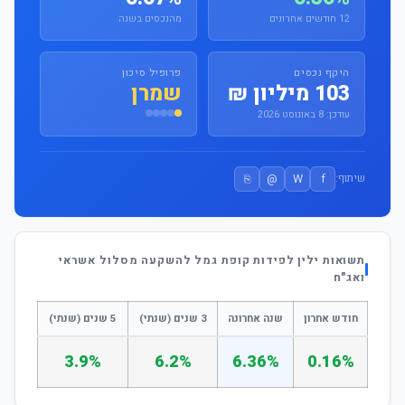
12 חודשים אחרונים
מהנכסים בשנה
היקף נכסים
פרופיל סיכון
103 מיליון ₪
שמרן
עודכן: 8 באוגוסט 2026
⎘
@
W
f
שיתוף:
תשואות ילין לפידות קופת גמל להשקעה מסלול אשראי
ואג"ח
חודש אחרון
שנה אחרונה
3 שנים (שנתי)
5 שנים (שנתי)
3.9%
6.2%
6.36%
0.16%