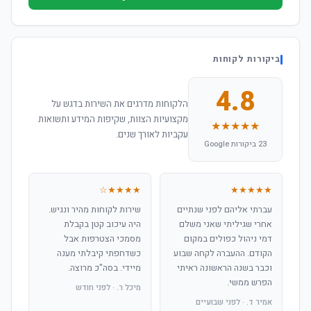
ביקורות לקוחות
4.8
הלקוחות מדרגים את השירות בדגש על
מקצועיות הצוות, שקיפות המידע ותשואות
★★★★★
עקביות לאורך שנים.
23 ביקורות Google
★★★★☆
★★★★★
עברתי אליהם לפני שנתיים
שירות לקוחות מהיר ונגיש.
אחרי שגיליתי שאני משלם
היה עיכוב קטן בקבלת
דמי ניהול כפולים במקום
מסמכי הצטרפות אבל
הקודם. ההעברה לקחה שבוע
כשדחפתי קיבלתי מענה
וכבר בשנה הראשונה ראיתי
מיידי. בסה"כ מרוצה.
הפרש ממשי.
מיכל ר. · לפני חודש
אמיר ד. · לפני שבועיים