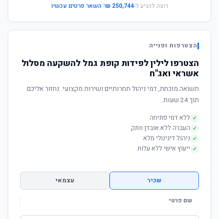
רוצה להגיע ל-
250,744 ₪
?
השאר פרטים עכשיו
הצטרפות ופנייה
הצטרפו לילין לפידות קופת גמל להשקעה מסלול
אשראי ואג"ח
תשואה מוכחת, דמי ניהול תחרותיים ושירות מקצועי. נחזור אליכם
תוך 24 שעות.
ללא דמי פתיחה
✓
העברה ללא אובדן וותק
✓
ניהול דיגיטלי מלא
✓
ייעוץ אישי ללא עלות
✓
שכיר
עצמאי
שם פרטי