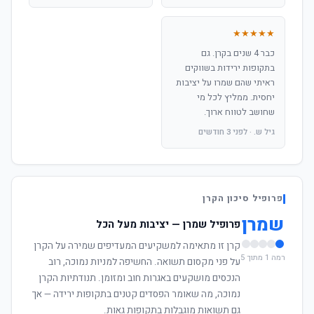
★★★★★
כבר 4 שנים בקרן. גם
בתקופות ירידות בשווקים
ראיתי שהם שמרו על יציבות
יחסית. ממליץ לכל מי
שחושב לטווח ארוך.
גיל ש. · לפני 3 חודשים
פרופיל סיכון הקרן
שמרן
פרופיל שמרן — יציבות מעל הכל
קרן זו מתאימה למשקיעים המעדיפים שמירה על הקרן
רמה 1 מתוך 5
על פני מקסום תשואה. החשיפה למניות נמוכה, רוב
הנכסים מושקעים באגרות חוב ומזומן. תנודתיות הקרן
נמוכה, מה שאומר הפסדים קטנים בתקופות ירידה — אך
גם תשואות מוגבלות בתקופות גאות.