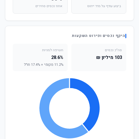
ביצוע עודף על מדד ייחוס
אחוז נכסים סחירים
היקף נכסים ופירוט השקעות
סה"כ נכסים
חשיפה למניות
103 מיליון ₪
28.6%
11.2% מקומי + 17.4% חו"ל