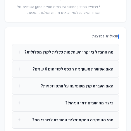
* פרופיל הסיכון מחושב על בסיס סטיית התקן השנתית של
הקרן וחשיפתה למניות. אינו מהווה המלצת השקעה.
שאלות נפוצות
+
מה ההבדל בין קרן השתלמות כללית לקרן מסלולית?
קרן כללית מנהלת את הכסף בפיזור רחב לפי שיקול דעת מנהל
+
האם אפשר למשוך את הכסף לפני תום 6 שנים?
ההשקעות. קרן מסלולית עוקבת אחרי מדד ספציפי ומאפשרת
לחוסך לבחור את רמת הסיכון בעצמו.
כן, אך משיכה לפני 6 שנות חברות תחויב במס הכנסה מלא על
+
האם העברת קרן משפיעה על וותק וזכויות?
הרווחים. לאחר 6 שנים ניתן למשוך פטור ממס עד לתקרה
הקבועה בחוק.
לא. העברת קרן בין חברות אינה מאפסת את ספירת שנות
+
כיצד מחושבים דמי הניהול?
החברות. הוותק ממשיך להיספר מיום ההפקדה הראשונה.
דמי הניהול נגבים כאחוז שנתי מהיתרה הצבורה. ניתן לנהל משא
+
מהי ההפקדה המקסימלית המוכרת לצורכי מס?
ומתן על שיעורם בעת הצטרפות.