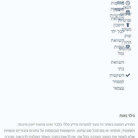
חכם
פוליסות
תנאי
תשואות
חיסכון
שימוש
חודשיות
השוואת
ופרטיות
חיסכון
מעקב
לכל ילד
שוק
השוואת
ההון |
קופות
גמלטופ
גמל
השוואת
בתי
השקעות
למסחר
עצמאי
גילוי נאות
המידע המוצג באתר זה נועד למטרות מידע כללי בלבד ואינו מהווה ייעוץ פיננסי,
השקעתי, פנסיוני או מס מכל סוג שהוא. ההשוואות מבוססות על נתונים ציבוריים ועשויות
שלא לשקף את המצב העדכני בכל עת. אין לראות בתכני האתר המלצה לרכישה, מכירה