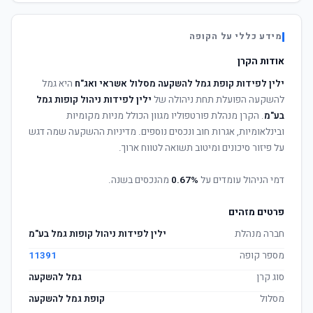
מידע כללי על הקופה
אודות הקרן
ילין לפידות קופת גמל להשקעה מסלול אשראי ואג"ח
היא גמל
להשקעה הפועלת תחת ניהולה של
ילין לפידות ניהול קופות גמל
בע"מ
. הקרן מנהלת פורטפוליו מגוון הכולל מניות מקומיות
ובינלאומיות, אגרות חוב ונכסים נוספים. מדיניות ההשקעה שמה דגש
על פיזור סיכונים ומיטוב תשואה לטווח ארוך.
דמי הניהול עומדים על
0.67%
מהנכסים בשנה.
פרטים מזהים
חברה מנהלת
ילין לפידות ניהול קופות גמל בע"מ
מספר קופה
11391
סוג קרן
גמל להשקעה
מסלול
קופת גמל להשקעה