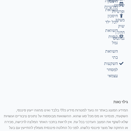
תשואות
חיסכון
שימוש
חודשיות
השוואת
ופרטיות
חיסכון
מעקב
לכל ילד
שוק
השוואת
ההון |
קופות
גמלטופ
גמל
השוואת
בתי
השקעות
למסחר
עצמאי
גילוי נאות
המידע המוצג באתר זה נועד למטרות מידע כללי בלבד ואינו מהווה ייעוץ פיננסי,
השקעתי, פנסיוני או מס מכל סוג שהוא. ההשוואות מבוססות על נתונים ציבוריים ועשויות
שלא לשקף את המצב העדכני בכל עת. אין לראות בתכני האתר המלצה לרכישה, מכירה
או החזקה של מוצר פיננסי כלשהו. לפני כל החלטה פיננסית מומלץ להתייעץ עם בעל