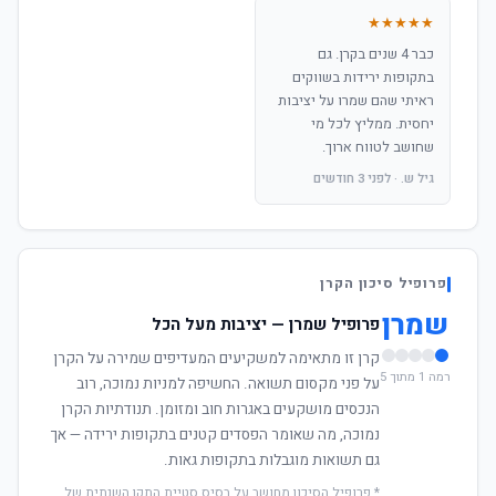
★★★★★
כבר 4 שנים בקרן. גם
בתקופות ירידות בשווקים
ראיתי שהם שמרו על יציבות
יחסית. ממליץ לכל מי
שחושב לטווח ארוך.
גיל ש. · לפני 3 חודשים
פרופיל סיכון הקרן
שמרן
פרופיל שמרן — יציבות מעל הכל
קרן זו מתאימה למשקיעים המעדיפים שמירה על הקרן
רמה 1 מתוך 5
על פני מקסום תשואה. החשיפה למניות נמוכה, רוב
הנכסים מושקעים באגרות חוב ומזומן. תנודתיות הקרן
נמוכה, מה שאומר הפסדים קטנים בתקופות ירידה — אך
גם תשואות מוגבלות בתקופות גאות.
* פרופיל הסיכון מחושב על בסיס סטיית התקן השנתית של