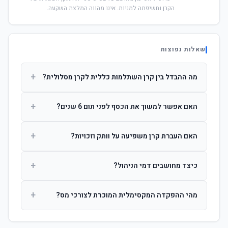
הקרן וחשיפתה למניות. אינו מהווה המלצת השקעה.
שאלות נפוצות
+
מה ההבדל בין קרן השתלמות כללית לקרן מסלולית?
קרן כללית מנהלת את הכסף בפיזור רחב לפי שיקול דעת מנהל
+
האם אפשר למשוך את הכסף לפני תום 6 שנים?
ההשקעות. קרן מסלולית עוקבת אחרי מדד ספציפי ומאפשרת
לחוסך לבחור את רמת הסיכון בעצמו.
כן, אך משיכה לפני 6 שנות חברות תחויב במס הכנסה מלא על
+
האם העברת קרן משפיעה על וותק וזכויות?
הרווחים. לאחר 6 שנים ניתן למשוך פטור ממס עד לתקרה
הקבועה בחוק.
לא. העברת קרן בין חברות אינה מאפסת את ספירת שנות
+
כיצד מחושבים דמי הניהול?
החברות. הוותק ממשיך להיספר מיום ההפקדה הראשונה.
דמי הניהול נגבים כאחוז שנתי מהיתרה הצבורה. ניתן לנהל משא
+
מהי ההפקדה המקסימלית המוכרת לצורכי מס?
ומתן על שיעורם בעת הצטרפות.
לשכירים: המעסיק מפקיד עד 7.5% ממשכורת + 2.5% ניכוי
מהעובד. לעצמאים: עד 4.5% מההכנסה עם הטבת מס.