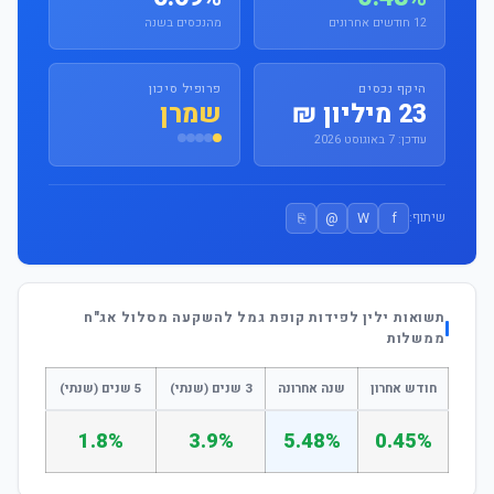
12 חודשים אחרונים
מהנכסים בשנה
היקף נכסים
פרופיל סיכון
23 מיליון ₪
שמרן
עודכן: 7 באוגוסט 2026
⎘
@
W
f
שיתוף:
תשואות ילין לפידות קופת גמל להשקעה מסלול אג"ח
ממשלות
חודש אחרון
שנה אחרונה
3 שנים (שנתי)
5 שנים (שנתי)
1.8%
3.9%
5.48%
0.45%