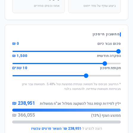
ביצוע עודף על מדד ייחוס
אחוז נכסים סחירים
מחשבון חיסכון
0 ₪
סכום צבור כיום
1,500 ₪
הפקדה חודשית
10 שנים
תקופת חיסכון
* החישוב מבוסס על תשואה שנתית ממוצעת של 5.48%. תשואות עבר אינן
מבטיחות תשואות עתידיות. להמחשה בלבד.
238,951 ₪
ילין לפידות קופת גמל להשקעה מסלול אג"ח ממשלות
366,055 ₪
ממוצע הענף (13%)
רוצה להגיע ל-
238,951 ₪
?
השאר פרטים עכשיו