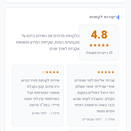
ביקורות לקוחות
4.8
הלקוחות מדרגים את השירות בדגש על
מקצועיות הצוות, שקיפות המידע ותשואות
★★★★★
עקביות לאורך שנים.
23 ביקורות Google
★★★★☆
★★★★★
עברתי אליהם לפני שנתיים
שירות לקוחות מהיר ונגיש.
אחרי שגיליתי שאני משלם
היה עיכוב קטן בקבלת
דמי ניהול כפולים במקום
מסמכי הצטרפות אבל
הקודם. ההעברה לקחה שבוע
כשדחפתי קיבלתי מענה
וכבר בשנה הראשונה ראיתי
מיידי. בסה"כ מרוצה.
הפרש ממשי.
מיכל ר. · לפני חודש
אמיר ד. · לפני שבועיים