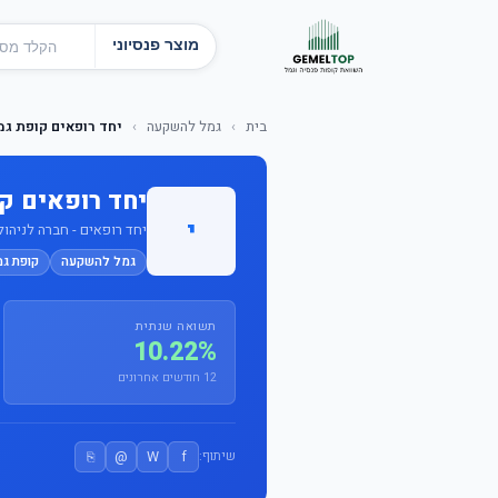
מוצר פנסיוני
בית
›
גמל להשקעה
›
יחד רופאים קופת ג
יחד רופאים ק
י
יחד רופאים - חברה לניהול ק
גמל להשקעה
קופת ג
תשואה שנתית
10.22%
12 חודשים אחרונים
⎘
@
W
f
שיתוף: