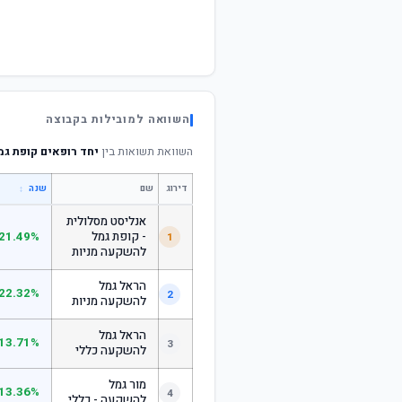
השוואה למובילות בקבוצה
השוואת תשואות בין
יחד רופאים קופת ג
דירוג
שם
↕
שנה
אנליסט מסלולית
- קופת גמל
21.49%
1
להשקעה מניות
הראל גמל
22.32%
2
להשקעה מניות
הראל גמל
13.71%
3
להשקעה כללי
מור גמל
13.36%
4
להשקעה - כללי