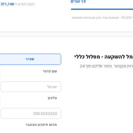
10 שנים
רוצה להגיע ל-
311,146 ₪
* החישוב מבוסס על תשואה שנתית ממוצעת של 10.22%. תשואות עבר אינן מבטיחות תשואות
מל להשקעה - מסלול כללי
שכיר
תשואה מוכחת, דמי ניהול תחרותיים ושירות מקצועי. נחזור אליכם תוך 24
שם פרטי
טלפון
סכום חיסכון מצטבר