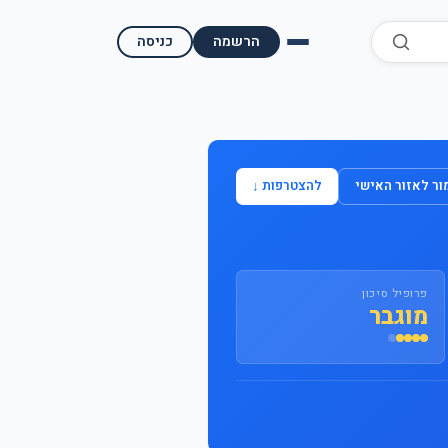
הרשמה
כניסה
השוואת קופות גמל
השוואת בתי השקעות למסחר עצמאי
ר לאזור האישי
להצטרפות ↓
מאמרים ומדריכים
תשואות היסטוריות
פרופיל סיכון
מעקב שוק ההון | גמלטופ
מוגבר
תנאי שימוש
אודות גמל טופ