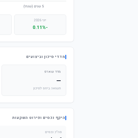
יוני 2026
-0.11%
מדדי סיכון וביצועים
מדד שארפ
—
תשואה ביחס לסיכון
היקף נכסים ופירוט השקעות
סה"כ נכסים