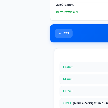
0.55% לשנה
6.3 מיליארד ₪
לכלי ←
+16.3%
+14.4%
+13.7%
ת (עד 25% מניות)
+9.0%