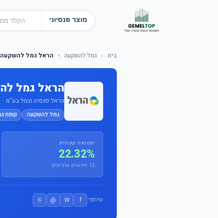
מוצר פנסיוני
בית
›
גמל להשקעה
›
הראל גמל להשקעה 
הראל גמל לה
הראל פנסיה וגמל בע"מ · מס'
גמל להשקעה
קופת ג
תשואה שנתית
22.32%
12 חודשים אחרונים
⎘
@
W
f
שיתוף: