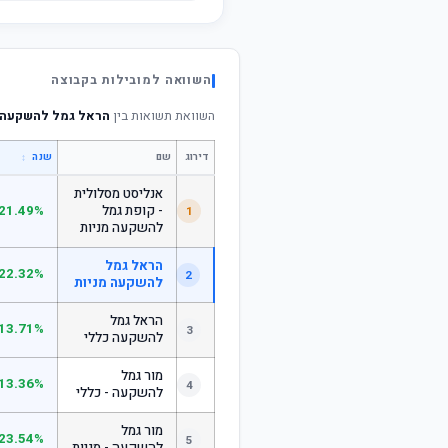
השוואה למובילות בקבוצה
השוואת תשואות בין
הראל גמל להשקעה 
דירוג
שם
↕
שנה
אנליסט מסלולית
- קופת גמל
21.49%
1
להשקעה מניות
הראל גמל
22.32%
2
להשקעה מניות
הראל גמל
13.71%
3
להשקעה כללי
מור גמל
13.36%
4
להשקעה - כללי
מור גמל
23.54%
5