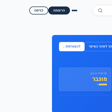
הרשמה
כניסה
השוואת קופות גמל
השוואת בתי השקעות למסחר עצמאי
ר לאזור האישי
להצטרפות ↓
מאמרים ומדריכים
תשואות היסטוריות
פרופיל סיכון
מעקב שוק ההון | גמלטופ
מוגבר
תנאי שימוש
אודות גמל טופ