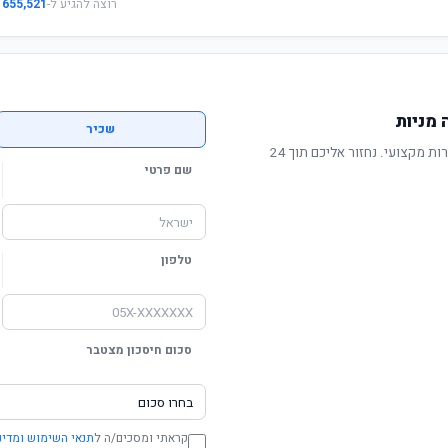
רוצה להגיע ל-
655,521 ₪
מניות
שכיר
תשואה מוכחת, דמי ניהול תחרותיים ושירות מקצועי. נחזור אליכם תוך 24
שם פרטי
טלפון
סכום חיסכון מצטבר
קראתי ומסכים/ה ל
תנאי השימוש ומדינ