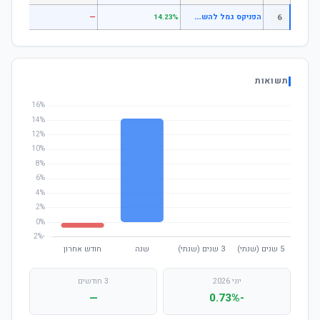
ה
פניקס גמל להשקעה משולב סחיר
6
—
—
14.23%
תשואות
יוני 2026
3 חודשים
—
-0.73%