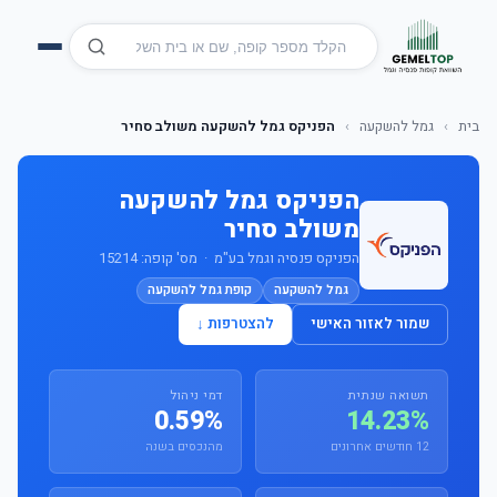
בית
›
גמל להשקעה
›
הפניקס גמל להשקעה משולב סחיר
הפניקס גמל להשקעה
משולב סחיר
הפניקס פנסיה וגמל בע"מ · מס' קופה: 15214
גמל להשקעה
קופת גמל להשקעה
שמור לאזור האישי
להצטרפות ↓
תשואה שנתית
דמי ניהול
0.59%
14.23%
12 חודשים אחרונים
מהנכסים בשנה