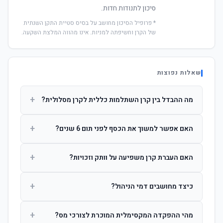
סיכון לתנודות חדות.
* פרופיל הסיכון מחושב על בסיס סטיית התקן השנתית
של הקרן וחשיפתה למניות. אינו מהווה המלצת השקעה.
שאלות נפוצות
+
מה ההבדל בין קרן השתלמות כללית לקרן מסלולית?
קרן כללית מנהלת את הכסף בפיזור רחב לפי שיקול דעת מנהל
+
האם אפשר למשוך את הכסף לפני תום 6 שנים?
ההשקעות. קרן מסלולית עוקבת אחרי מדד ספציפי ומאפשרת
לחוסך לבחור את רמת הסיכון בעצמו.
כן, אך משיכה לפני 6 שנות חברות תחויב במס הכנסה מלא על
+
האם העברת קרן משפיעה על וותק וזכויות?
הרווחים. לאחר 6 שנים ניתן למשוך פטור ממס עד לתקרה
הקבועה בחוק.
לא. העברת קרן בין חברות אינה מאפסת את ספירת שנות
+
כיצד מחושבים דמי הניהול?
החברות. הוותק ממשיך להיספר מיום ההפקדה הראשונה.
דמי הניהול נגבים כאחוז שנתי מהיתרה הצבורה. ניתן לנהל משא
+
מהי ההפקדה המקסימלית המוכרת לצורכי מס?
ומתן על שיעורם בעת הצטרפות.