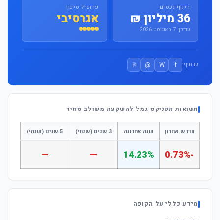
היקף נכסים
פרופיל סיכון
36 מיליון ₪
אגרסיבי
עודכן: 7 באוגוסט 2026
⎘
@
W
f
שיתוף:
תשואות הפניקס גמל להשקעה משולב סחיר
חודש אחרון
שנה אחרונה
3 שנים (שנתי)
5 שנים (שנתי)
—
—
14.23%
-0.73%
מידע כללי על הקופה