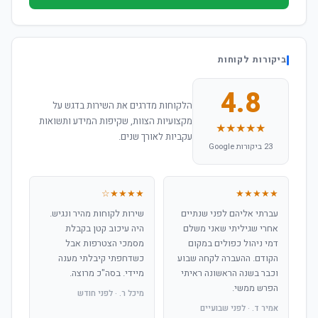
ביקורות לקוחות
4.8
הלקוחות מדרגים את השירות בדגש על
מקצועיות הצוות, שקיפות המידע ותשואות
★★★★★
עקביות לאורך שנים.
23 ביקורות Google
★★★★☆
★★★★★
עברתי אליהם לפני שנתיים
שירות לקוחות מהיר ונגיש.
אחרי שגיליתי שאני משלם
היה עיכוב קטן בקבלת
דמי ניהול כפולים במקום
מסמכי הצטרפות אבל
הקודם. ההעברה לקחה שבוע
כשדחפתי קיבלתי מענה
וכבר בשנה הראשונה ראיתי
מיידי. בסה"כ מרוצה.
הפרש ממשי.
מיכל ר. · לפני חודש
אמיר ד. · לפני שבועיים