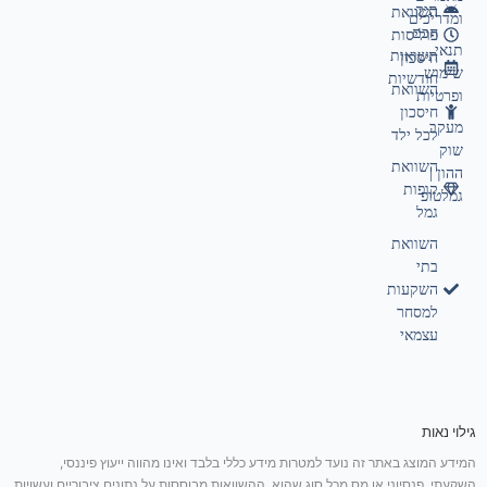
תיק
השוואת
ומדריכים
חכם
פוליסות
תנאי
תשואות
חיסכון
שימוש
חודשיות
השוואת
ופרטיות
חיסכון
מעקב
לכל ילד
שוק
השוואת
ההון |
קופות
גמלטופ
גמל
השוואת
בתי
השקעות
למסחר
עצמאי
גילוי נאות
המידע המוצג באתר זה נועד למטרות מידע כללי בלבד ואינו מהווה ייעוץ פיננסי,
השקעתי, פנסיוני או מס מכל סוג שהוא. ההשוואות מבוססות על נתונים ציבוריים ועשויות