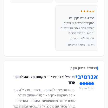
★★★★★
כבר 4 שנים בקרן. גם
בתקופות ירידות בשווקים
ראיתי שהם שמרו על יציבות
יחסית. ממליץ לכל מי
שחושב לטווח ארוך.
גיל ש. · לפני 3 חודשים
פרופיל סיכון הקרן
אגרסיבי
פרופיל אגרסיבי — מקסום תשואה לטווח
ארוך
רמה 5 מתוך 5
קרן זו מתאימה למשקיעים צעירים או לאלה עם
אופק השקעה ארוך מאוד (10+ שנים) ויכולת
לספוג ירידות משמעותיות. החשיפה המנייתית
גבוהה מאוד, עם פוטנציאל לתשואות גבוהות לצד