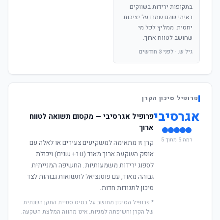
בתקופות ירידות בשווקים
ראיתי שהם שמרו על יציבות
יחסית. ממליץ לכל מי
שחושב לטווח ארוך.
גיל ש. · לפני 3 חודשים
פרופיל סיכון הקרן
אגרסיבי
פרופיל אגרסיבי — מקסום תשואה לטווח
ארוך
רמה 5 מתוך 5
קרן זו מתאימה למשקיעים צעירים או לאלה עם
אופק השקעה ארוך מאוד (10+ שנים) ויכולת
לספוג ירידות משמעותיות. החשיפה המנייתית
גבוהה מאוד, עם פוטנציאל לתשואות גבוהות לצד
סיכון לתנודות חדות.
* פרופיל הסיכון מחושב על בסיס סטיית התקן השנתית
של הקרן וחשיפתה למניות. אינו מהווה המלצת השקעה.