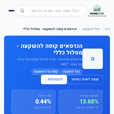
בית
›
גמל להשקעה
›
הנדסאים קופה להשקעה - מסלול כללי
הנדסאים קופה להשקעה -
מסלול כללי
ה
הנדסאים וטכנאים - חברה לניהול קופות גמל בע"מ ·
מס' קופה: 14027
גמל להשקעה
קופת גמל להשקעה
שמור לאזור האישי
להצטרפות ↓
תשואה שנתית
דמי ניהול
0.44%
13.68%
12 חודשים אחרונים
מהנכסים בשנה