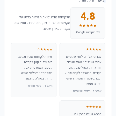
ביקורות לקוחות
4.8
הלקוחות מדרגים את השירות בדגש על
מקצועיות הצוות, שקיפות המידע ותשואות
★★★★★
עקביות לאורך שנים.
23 ביקורות Google
★★★★☆
★★★★★
עברתי אליהם לפני שנתיים
שירות לקוחות מהיר ונגיש.
אחרי שגיליתי שאני משלם
היה עיכוב קטן בקבלת
דמי ניהול כפולים במקום
מסמכי הצטרפות אבל
הקודם. ההעברה לקחה שבוע
כשדחפתי קיבלתי מענה
וכבר בשנה הראשונה ראיתי
מיידי. בסה"כ מרוצה.
הפרש ממשי.
מיכל ר. · לפני חודש
אמיר ד. · לפני שבועיים
★★★★★
כבר 4 שנים בקרן. גם