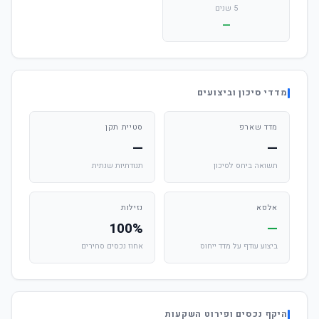
5 שנים
—
מדדי סיכון וביצועים
מדד שארפ
סטיית תקן
—
—
תשואה ביחס לסיכון
תנודתיות שנתית
אלפא
נזילות
100%
—
ביצוע עודף על מדד ייחוס
אחוז נכסים סחירים
היקף נכסים ופירוט השקעות