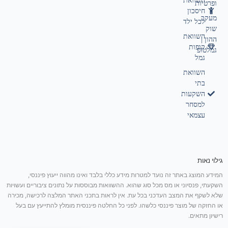
השוואת
ופרטיות
חיסכון
מעקב
לכל ילד
שוק
השוואת
ההון |
קופות
גמלטופ
גמל
השוואת
בתי
השקעות
למסחר
עצמאי
גילוי נאות
המידע המוצג באתר זה נועד למטרות מידע כללי בלבד ואינו מהווה ייעוץ פיננסי,
השקעתי, פנסיוני או מס מכל סוג שהוא. ההשוואות מבוססות על נתונים ציבוריים ועשויות
שלא לשקף את המצב העדכני בכל עת. אין לראות בתכני האתר המלצה לרכישה, מכירה
או החזקה של מוצר פיננסי כלשהו. לפני כל החלטה פיננסית מומלץ להתייעץ עם בעל
רישיון מתאים.