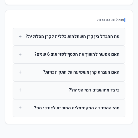
שאלות נפוצות
+
מה ההבדל בין קרן השתלמות כללית לקרן מסלולית?
קרן כללית מנהלת את הכסף בפיזור רחב לפי שיקול דעת מנהל
+
האם אפשר למשוך את הכסף לפני תום 6 שנים?
ההשקעות. קרן מסלולית עוקבת אחרי מדד ספציפי ומאפשרת
לחוסך לבחור את רמת הסיכון בעצמו.
כן, אך משיכה לפני 6 שנות חברות תחויב במס הכנסה מלא על
+
האם העברת קרן משפיעה על וותק וזכויות?
הרווחים. לאחר 6 שנים ניתן למשוך פטור ממס עד לתקרה
הקבועה בחוק.
לא. העברת קרן בין חברות אינה מאפסת את ספירת שנות
+
כיצד מחושבים דמי הניהול?
החברות. הוותק ממשיך להיספר מיום ההפקדה הראשונה.
דמי הניהול נגבים כאחוז שנתי מהיתרה הצבורה. ניתן לנהל משא
+
מהי ההפקדה המקסימלית המוכרת לצורכי מס?
ומתן על שיעורם בעת הצטרפות.
לשכירים: המעסיק מפקיד עד 7.5% ממשכורת + 2.5% ניכוי
מהעובד. לעצמאים: עד 4.5% מההכנסה עם הטבת מס.